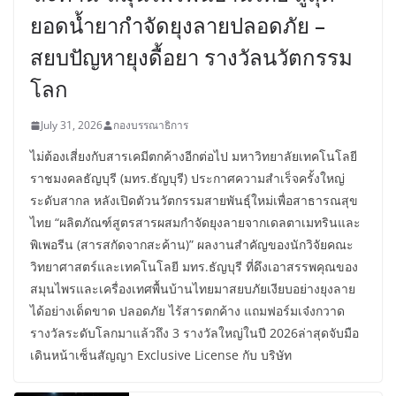
ยอดน้ำยากำจัดยุงลายปลอดภัย –
สยบปัญหายุงดื้อยา รางวัลนวัตกรรม
โลก
July 31, 2026
กองบรรณาธิการ
ไม่ต้องเสี่ยงกับสารเคมีตกค้างอีกต่อไป มหาวิทยาลัยเทคโนโลยี
ราชมงคลธัญบุรี (มทร.ธัญบุรี) ประกาศความสำเร็จครั้งใหญ่
ระดับสากล หลังเปิดตัวนวัตกรรมสายพันธุ์ใหม่เพื่อสาธารณสุข
ไทย “ผลิตภัณฑ์สูตรสารผสมกำจัดยุงลายจากเดลตาเมทรินและ
พิเพอรีน (สารสกัดจากสะค้าน)” ผลงานสำคัญของนักวิจัยคณะ
วิทยาศาสตร์และเทคโนโลยี มทร.ธัญบุรี ที่ดึงเอาสรรพคุณของ
สมุนไพรและเครื่องเทศพื้นบ้านไทยมาสยบภัยเงียบอย่างยุงลาย
ได้อย่างเด็ดขาด ปลอดภัย ไร้สารตกค้าง แถมฟอร์มเจ๋งกวาด
รางวัลระดับโลกมาแล้วถึง 3 รางวัลใหญ่ในปี 2026ล่าสุดจับมือ
เดินหน้าเซ็นสัญญา Exclusive License กับ บริษัท