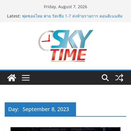
Skip
Friday, August 7, 2026
มทร.กรุงเทพ โต้ข่าวเท็จยันดำเนินงานตามธรรมาภิบาล
to
Latest:
แจงชัด MOU–หลักสูตร–วีซ่าถูกต้องตามกฎหมาย พร้อมจ่อ
content
ดำเนินคดีผู้บิดเบือนข้อมูล
ฟุตซอลไทย พ่าย รัสเซีย 1-7 ส่งท้ายรายการ คอนติเนนทัล
ฟุตซอล แชมเปี้ยนชิพ 2026
ททท. เดินหน้ารุกตลาด Corporate Travel ดึงเอเย่นต์กว่า
52 บริษัท ทดสอบเส้นทางท่องเที่ยว Corporate ยกระดับ
ภาคตะวันออกสู่จุดหมายปลายทางคุณภาพ
ททท. ต้อนรับเที่ยวบินปฐมฤกษ์สายการบิน TransNusa
Airlines เส้นทางจาการ์ตา-กรุงเทพฯ เสริม Air
Connectivity ดึงนักท่องเที่ยวคุณภาพจากอินโดนีเซีย เริ่ม
เที่ยวแรกบินแรก 6 สิงหาคมนี้
ม.วลัยลักษณ์ จับมือ รพ.กรุงเทพสิริโรจน์ ยกระดับ
สารสนเทศการแพทย์-เวชศาสตร์ป้องกัน สู่ศูนย์กลางภาค
ใต้ตอนบน
Day:
September 8, 2023