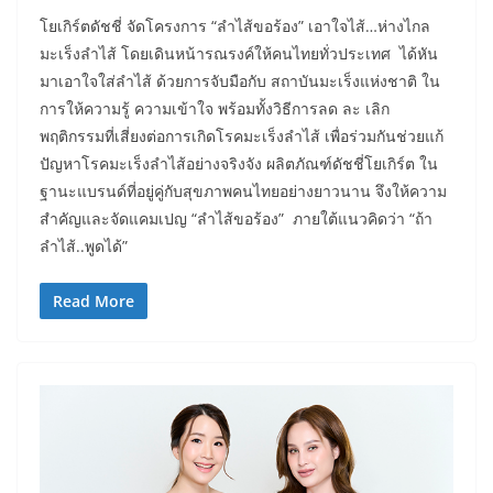
โยเกิร์ตดัชชี่ จัดโครงการ “ลำไส้ขอร้อง” เอาใจไส้…ห่างไกล
มะเร็งลำไส้ โดยเดินหน้ารณรงค์ให้คนไทยทั่วประเทศ ได้หัน
มาเอาใจใส่ลำไส้ ด้วยการจับมือกับ สถาบันมะเร็งแห่งชาติ ใน
การให้ความรู้ ความเข้าใจ พร้อมทั้งวิธีการลด ละ เลิก
พฤติกรรมที่เสี่ยงต่อการเกิดโรคมะเร็งลำไส้ เพื่อร่วมกันช่วยแก้
ปัญหาโรคมะเร็งลำไส้อย่างจริงจัง ผลิตภัณฑ์ดัชชี่โยเกิร์ต ใน
ฐานะแบรนด์ที่อยู่คู่กับสุขภาพคนไทยอย่างยาวนาน จึงให้ความ
สำคัญและจัดแคมเปญ “ลำไส้ขอร้อง” ภายใต้แนวคิดว่า “ถ้า
ลำไส้..พูดได้”
Read More