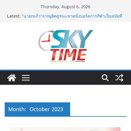
Skip
Thursday, August 6, 2026
to
Latest:
อดีตแข้งดังทีมชาติ ยุคบุกเบิก “วัดสุทธิฯ”รวมพลงาน “สิงห์
content
สะพานปลา” คืนถิ่น 8 ส.ค.นี้
“นายกแก้ว”จากยูยิตสูชนะขาดนั่งบอร์ดการกีฬาเป็นสมัยที่
สอง
สตาร์ทวันนี้ Franchise Expo Thailand & TESE 2026 วัน
ที่ 6-9 ส.ค.69 ฮอลล์ 6-8 เมืองทองธานีพบทัพธุรกิจ&แฟรน
ไชส์ ซัพพลายเออร์สินค้า เติมรายได้ช่วยเศรษฐกิจไทย ลด
ใหญ่กว่า 250 บูธ คาดเงินสะพัด 220 ลบ.
ฟุตซอลไทย เสมอ เวียดนาม 3-3 ลุ้นคว้าแชมป์คอนติเน
นทัล 2026 นัดสุดท้าย
มูลนิธิกองทุนนิยมไทย จับมือ กระทรวงวัฒนธรรม แถลง
เปิดตัวโครงการ ประกวดอัตลักษณ์อาหารภูมิภาค “รสถิ่น
ไทย” เฟ้นหาเมนูต้นตำรับ 4 ภูมิภาค ดัน Soft Power สู่
ระดับโลก
Month:
October 2023