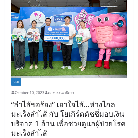
CSR
October 10, 2023
กองบรรณาธิการ
“ลำไส้ขอร้อง” เอาใจไส้…ห่างไกล
มะเร็งลำไส้ กับ โยเกิร์ตดัชชี่มอบเงิน
บริจาค 1 ล้าน เพื่อช่วยดูแลผู้ป่วยโรค
มะเร็งลำไส้