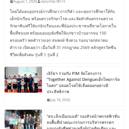
August 1, 2026
กองบรรณาธิการ
โดยได้มอบอุปกรณ์การศึกษา,การกีฬา และทุนการศึกษาให้กับ
เด็กนักเรียน พร้อมตรวจรักษาโรค และจัดทำทันตกรรมตรวจ
รักษาฟันฟรีให้แก่นักเรียนและพี่น้องประชาชนที่ขาดโอกาสใน
พื้นที่ชนบท พร้อมมอบถุงยังชีพให้แก่ชาวบ้านยากจน 150
ครอบครัว พลตำรวจเอก สมพงษ์ ชิงดวง รองนายกสมาคม
ตำรวจ เปิดเผยว่า เมื่อวันที่ 31 กรกฎาคม 2569 หลักสูตรวัคซีน
ชีวิตเพื่อสังคม รุ่นที่ 1,รุ่นที่ 2
เอิร์ธฯ ร่วมกับ PIM จัดโครงการ
“Together Against Dengueเด็กไทยการ์ด
ไม่ตก” ปลอดโรคไข้เลือดออกอย่างมี
ประสิทธิภาพ
July 16, 2026
“สจ.เล็กเมืองนนท์” รองหัวหน้าพรรคฟิวชั่น
ลงพื้นที่นำคณะกรรมการบริหารพรรคฯ
มอบถุงยังชีพช่วยเหลือผู้ป่วยติดเตียง และ