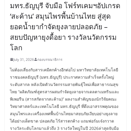
มทร.ธัญบุรี จับมือ โฟร์ทเคมฯอัปเกรด
‘สะค้าน’ สมุนไพรพื้นบ้านไทย สู่สุด
ยอดน้ำยากำจัดยุงลายปลอดภัย –
สยบปัญหายุงดื้อยา รางวัลนวัตกรรม
โลก
July 31, 2026
กองบรรณาธิการ
ไม่ต้องเสี่ยงกับสารเคมีตกค้างอีกต่อไป มหาวิทยาลัยเทคโนโลยี
ราชมงคลธัญบุรี (มทร.ธัญบุรี) ประกาศความสำเร็จครั้งใหญ่
ระดับสากล หลังเปิดตัวนวัตกรรมสายพันธุ์ใหม่เพื่อสาธารณสุข
ไทย “ผลิตภัณฑ์สูตรสารผสมกำจัดยุงลายจากเดลตาเมทรินและ
พิเพอรีน (สารสกัดจากสะค้าน)” ผลงานสำคัญของนักวิจัยคณะ
วิทยาศาสตร์และเทคโนโลยี มทร.ธัญบุรี ที่ดึงเอาสรรพคุณของ
สมุนไพรและเครื่องเทศพื้นบ้านไทยมาสยบภัยเงียบอย่างยุงลาย
ได้อย่างเด็ดขาด ปลอดภัย ไร้สารตกค้าง แถมฟอร์มเจ๋งกวาด
รางวัลระดับโลกมาแล้วถึง 3 รางวัลใหญ่ในปี 2026ล่าสุดจับมือ