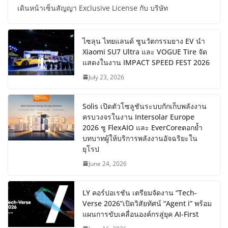
เดินหน้าเซ็นสัญญา Exclusive License กับ บริษัท
ไซลุน ไทยแลนด์ ชูนวัตกรรมยาง EV นำ
Xiaomi SU7 Ultra และ VOGUE Tire จัด
แสดงในงาน IMPACT SPEED FEST 2026
July 23, 2026
Solis เปิดตัวโซลูชันระบบกักเก็บพลังงาน
ครบวงจรในงาน Intersolar Europe
2026 ชู FlexAIO และ EverCoreตอกย้ำ
บทบาทผู้ให้บริการพลังงานอัจฉริยะใน
ยุโรป
June 24, 2026
LY คอร์ปอเรชัน เตรียมจัดงาน “Tech-
Verse 2026”เปิดวิสัยทัศน์ “Agent i” พร้อม
แผนการขับเคลื่อนองค์กรสู่ยุค AI-First