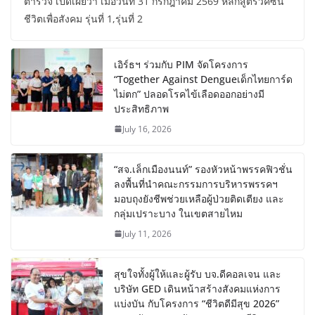
ตำรวจ เปิดเผยว่า เมื่อวันที่ 31 กรกฎาคม 2569 หลักสูตรวัคซีน
ชีวิตเพื่อสังคม รุ่นที่ 1,รุ่นที่ 2
เอิร์ธฯ ร่วมกับ PIM จัดโครงการ
“Together Against Dengueเด็กไทยการ์ด
ไม่ตก” ปลอดโรคไข้เลือดออกอย่างมี
ประสิทธิภาพ
July 16, 2026
“สจ.เล็กเมืองนนท์” รองหัวหน้าพรรคฟิวชั่น
ลงพื้นที่นำคณะกรรมการบริหารพรรคฯ
มอบถุงยังชีพช่วยเหลือผู้ป่วยติดเตียง และ
กลุ่มเปราะบาง ในเขตสายไหม
July 11, 2026
สุขใจทั้งผู้ให้และผู้รับ บจ.ดีคอลเจน และ
บริษัท GED เดินหน้าสร้างสังคมแห่งการ
แบ่งบัน​ กับโครงการ “ชีวิตดีมีสุข 2026”