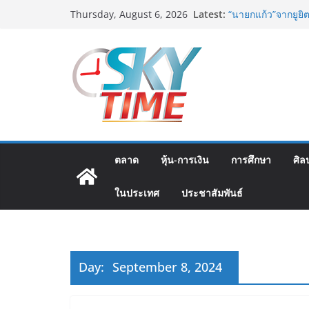
Skip
Latest:
“นายกแก้ว”จากยูยิ
Thursday, August 6, 2026
to
สตาร์ทวันนี้ Franc
ส.ค.69 ฮอลล์ 6-8 
content
เออร์สินค้า เติมร
เงินสะพัด 220 ลบ.
ฟุตซอลไทย เสมอ เว
นัดสุดท้าย
มูลนิธิกองทุนนิยม
โครงการ ประกวดอัต
ต้นตำรับ 4 ภูมิภาค
อดีตแข้งดังทีมชาติ
ตลาด
หุ้น-การเงิน
การศึกษา
ศิล
ปลา” คืนถิ่น 8 ส.ค.น
ในประเทศ
ประชาสัมพันธ์
Day:
September 8, 2024