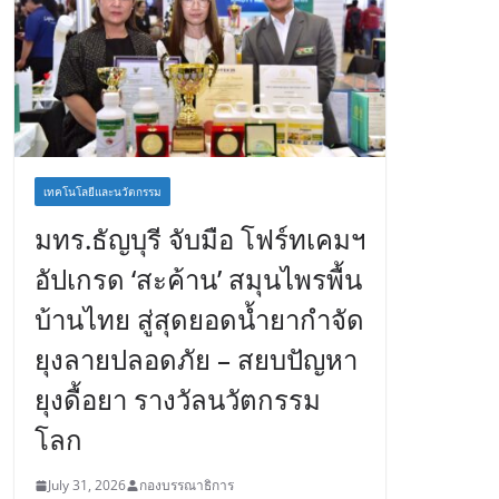
เทคโนโลยีและนวัตกรรม
มทร.ธัญบุรี จับมือ โฟร์ทเคมฯ
อัปเกรด ‘สะค้าน’ สมุนไพรพื้น
บ้านไทย สู่สุดยอดน้ำยากำจัด
ยุงลายปลอดภัย – สยบปัญหา
ยุงดื้อยา รางวัลนวัตกรรม
โลก
July 31, 2026
กองบรรณาธิการ