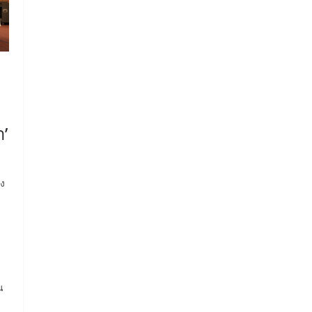
า’
ลง
น