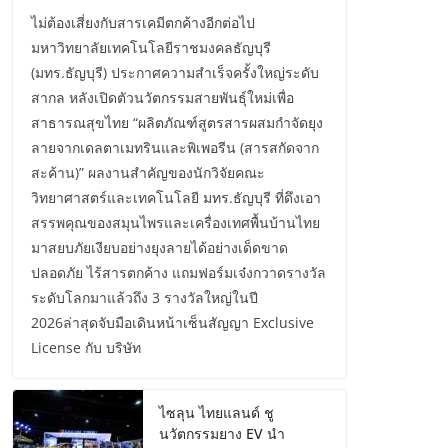
ไม่ต้องเสี่ยงกับสารเคมีตกค้างอีกต่อไป
มหาวิทยาลัยเทคโนโลยีราชมงคลธัญบุรี
(มทร.ธัญบุรี) ประกาศความสำเร็จครั้งใหญ่ระดับ
สากล หลังเปิดตัวนวัตกรรมสายพันธุ์ใหม่เพื่อ
สาธารณสุขไทย “ผลิตภัณฑ์สูตรสารผสมกำจัดยุง
ลายจากเดลตาเมทรินและพิเพอรีน (สารสกัดจาก
สะค้าน)” ผลงานสำคัญของนักวิจัยคณะ
วิทยาศาสตร์และเทคโนโลยี มทร.ธัญบุรี ที่ดึงเอา
สรรพคุณของสมุนไพรและเครื่องเทศพื้นบ้านไทย
มาสยบภัยเงียบอย่างยุงลายได้อย่างเด็ดขาด
ปลอดภัย ไร้สารตกค้าง แถมฟอร์มเจ๋งกวาดรางวัล
ระดับโลกมาแล้วถึง 3 รางวัลใหญ่ในปี
2026ล่าสุดจับมือเดินหน้าเซ็นสัญญา Exclusive
License กับ บริษัท
ไซลุน ไทยแลนด์ ชู
นวัตกรรมยาง EV นำ