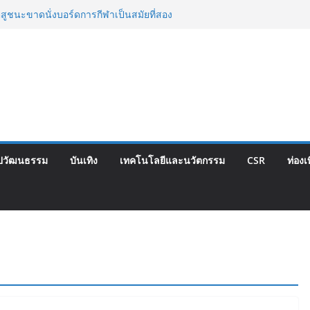
ตสูชนะขาดนั่งบอร์ดการกีฬาเป็นสมัยที่สอง
hise Expo Thailand & TESE 2026 วันที่ 6-9
เมืองทองธานีพบทัพธุรกิจ&แฟรนไชส์ ซัพพลาย
ายได้ช่วยเศรษฐกิจไทย ลดใหญ่กว่า 250 บูธ คาด
ียดนาม 3-3 ลุ้นคว้าแชมป์คอนติเนนทัล 2026
ไทย จับมือ กระทรวงวัฒนธรรม แถลงเปิดตัว
ลักษณ์อาหารภูมิภาค “รสถิ่นไทย” เฟ้นหาเมนู
 ดัน Soft Power สู่ระดับโลก
 ยุคบุกเบิก “วัดสุทธิฯ”รวมพลงาน “สิงห์สะพาน
ปวัฒนธรรม
บันเทิง
เทคโนโลยีและนวัตกรรม
CSR
ท่องเ
ี้