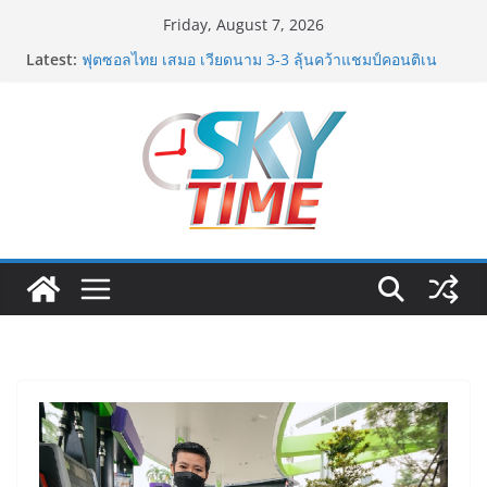
Skip
Friday, August 7, 2026
to
Latest:
ฟุตซอลไทย เสมอ เวียดนาม 3-3 ลุ้นคว้าแชมป์คอนติเน
content
นทัล 2026 นัดสุดท้าย
มูลนิธิกองทุนนิยมไทย จับมือ กระทรวงวัฒนธรรม แถลง
เปิดตัวโครงการ ประกวดอัตลักษณ์อาหารภูมิภาค “รสถิ่น
ไทย” เฟ้นหาเมนูต้นตำรับ 4 ภูมิภาค ดัน Soft Power สู่
ระดับโลก
อดีตแข้งดังทีมชาติ ยุคบุกเบิก “วัดสุทธิฯ”รวมพลงาน “สิงห์
สะพานปลา” คืนถิ่น 8 ส.ค.นี้
Guangzhou Yinghao School เผยวิสัยทัศน์การศึกษาที่
พร้อมรับอนาคต“เราไม่ได้เตรียมนักเรียนเพียงเพื่อก้าวเข้าสู่
มหาวิทยาลัยเท่านั้นแต่ยังเตรียมพวกเขาให้พร้อมเป็นผู้
กำหนดอนาคต”
สตาร์ทวันนี้ Franchise Expo Thailand & TESE 2026 วัน
ที่ 6-9 ส.ค.69 ฮอลล์ 6-8 เมืองทองธานีพบทัพธุรกิจ&แฟรน
ไชส์ ซัพพลายเออร์สินค้า เติมรายได้ช่วยเศรษฐกิจไทย ลด
ใหญ่กว่า 250 บูธ คาดเงินสะพัด 220 ลบ.