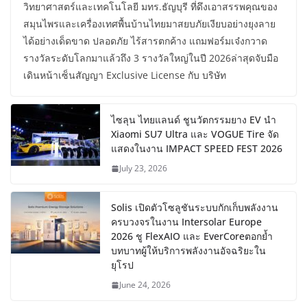
วิทยาศาสตร์และเทคโนโลยี มทร.ธัญบุรี ที่ดึงเอาสรรพคุณของ
สมุนไพรและเครื่องเทศพื้นบ้านไทยมาสยบภัยเงียบอย่างยุงลาย
ได้อย่างเด็ดขาด ปลอดภัย ไร้สารตกค้าง แถมฟอร์มเจ๋งกวาด
รางวัลระดับโลกมาแล้วถึง 3 รางวัลใหญ่ในปี 2026ล่าสุดจับมือ
เดินหน้าเซ็นสัญญา Exclusive License กับ บริษัท
ไซลุน ไทยแลนด์ ชูนวัตกรรมยาง EV นำ
Xiaomi SU7 Ultra และ VOGUE Tire จัด
แสดงในงาน IMPACT SPEED FEST 2026
July 23, 2026
Solis เปิดตัวโซลูชันระบบกักเก็บพลังงาน
ครบวงจรในงาน Intersolar Europe
2026 ชู FlexAIO และ EverCoreตอกย้ำ
บทบาทผู้ให้บริการพลังงานอัจฉริยะใน
ยุโรป
June 24, 2026