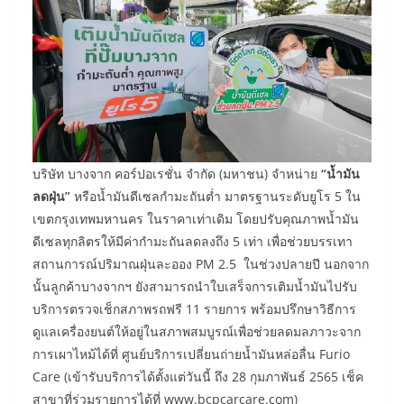
บริษัท บางจาก คอร์ปอเรชั่น จำกัด (มหาชน) จำหน่าย
“น้ำมัน
ลดฝุ่น”
หรือน้ำมันดีเซลกำมะถันต่ำ มาตรฐานระดับยูโร 5 ใน
เขตกรุงเทพมหานคร ในราคาเท่าเดิม โดยปรับคุณภาพน้ำมัน
ดีเซลทุกลิตรให้มีค่ากำมะถันลดลงถึง 5 เท่า เพื่อช่วยบรรเทา
สถานการณ์ปริมาณฝุ่นละออง PM 2.5 ในช่วงปลายปี นอกจาก
นั้นลูกค้าบางจากฯ ยังสามารถนำใบเสร็จการเติมน้ำมันไปรับ
บริการตรวจเช็กสภาพรถฟรี 11 รายการ พร้อมปรึกษาวิธีการ
ดูแลเครื่องยนต์ให้อยู่ในสภาพสมบูรณ์เพื่อช่วยลดมลภาวะจาก
การเผาไหม้ได้ที่ ศูนย์บริการเปลี่ยนถ่ายน้ำมันหล่อลื่น Furio
Care (เข้ารับบริการได้ตั้งแต่วันนี้ ถึง 28 กุมภาพันธ์ 2565 เช็ค
สาขาที่ร่วมรายการได้ที่ www.bcpcarcare.com)