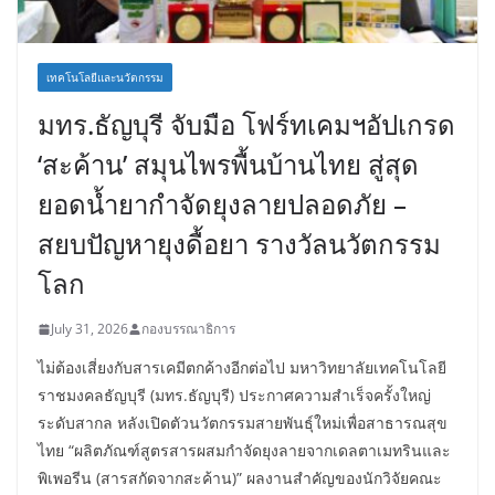
เทคโนโลยีและนวัตกรรม
มทร.ธัญบุรี จับมือ โฟร์ทเคมฯอัปเกรด
‘สะค้าน’ สมุนไพรพื้นบ้านไทย สู่สุด
ยอดน้ำยากำจัดยุงลายปลอดภัย –
สยบปัญหายุงดื้อยา รางวัลนวัตกรรม
โลก
July 31, 2026
กองบรรณาธิการ
ไม่ต้องเสี่ยงกับสารเคมีตกค้างอีกต่อไป มหาวิทยาลัยเทคโนโลยี
ราชมงคลธัญบุรี (มทร.ธัญบุรี) ประกาศความสำเร็จครั้งใหญ่
ระดับสากล หลังเปิดตัวนวัตกรรมสายพันธุ์ใหม่เพื่อสาธารณสุข
ไทย “ผลิตภัณฑ์สูตรสารผสมกำจัดยุงลายจากเดลตาเมทรินและ
พิเพอรีน (สารสกัดจากสะค้าน)” ผลงานสำคัญของนักวิจัยคณะ