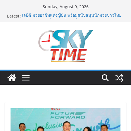
Skip
Sunday, August 9, 2026
to
Latest:
เจบีซี มวยอาชีพแห่งญี่ปุ่น พร้อมสนับสนุนนักมวยชาวไทย
content
“เสี่ยนริส”แนะเพิ่มไฟท์แฟ็กซ์ เว็บรับรองสถิติมวย หลัง
บล็อกเล็ก ผิดพลาด
ททท. เดินหน้ารุกตลาด Corporate Travel ดึงเอเย่นต์กว่า
52 บริษัท ทดสอบเส้นทางท่องเที่ยว Corporate ยกระดับ
ภาคตะวันออกสู่จุดหมายปลายทางคุณภาพ
ภารกิจตำรวจจราจรโครงการพระราชดำริ นำส่งอวัยวะ
หัวใจ ดวงที่ 184 สำเร็จลุล่วง ณ รพ.ศิริราช
เอ-พลัสซัพพลาย เดินหน้าโครงการ “คืนความชุ่มชื้นให้กับ
ผิว” มอบเอบอนเน่ เดอร์มาโลชั่นยูเรียเข้มข้นแก่ กทม. ส่ง
ต่อพลังความห่วงใยสู่ผู้สูงอายุและกลุ่มเปราะบางที่ประสบ
ภัยทั่วทุกพื้นที่
รฟท. เปิดเวทีรับฟังความคิดเห็นประชาชน ครั้งที่ 2
โครงการรถไฟฟ้าสายสีแดงเข้ม “วงเวียนใหญ่–มหาชัย”
เดินหน้าพัฒนาโครงการบนพื้นฐานข้อเท็จจริงและการมี
ส่วนร่วม