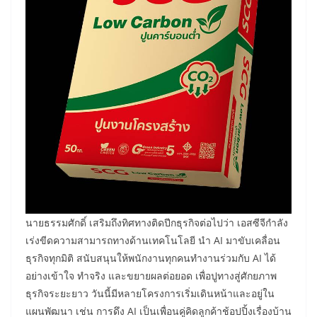
นายธรรมศักดิ์ เสริมถึงทิศทางติดปีกธุรกิจต่อไปว่า เอสซีจีกำลัง
เร่งขีดความสามารถทางด้านเทคโนโลยี นำ AI มาขับเคลื่อน
ธุรกิจทุกมิติ สนับสนุนให้พนักงานทุกคนทำงานร่วมกับ AI ได้
อย่างเข้าใจ ทำจริง และขยายผลต่อยอด เพื่อปูทางสู่ศักยภาพ
ธุรกิจระยะยาว วันนี้มีหลายโครงการเริ่มเดินหน้าและอยู่ใน
แผนพัฒนา เช่น การดึง AI เป็นเพื่อนคู่คิดลูกค้าช้อปปิ้งเรื่องบ้าน