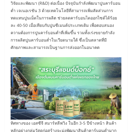
วิจัยและพัฒนา (R&D) ต่อเนื่อง ปัจจุบันกำลังพัฒนาปูนคาร์บอน
ต่ำ เจเนอเรชัน 3 ด้วยเทคโนโลยีที่สามารถเพิ่มสัดส่วนการ
ทดแทนปูนเม็ดในการผลิต ช่วยลดคาร์บอนไดออกไซด์ได้ร้อย
ละ 40-50 เมื่อเทียบกับปูนซีเมนต์ประเภทเดิม เพื่อตอบสนอง
ความต้องการปูนคาร์บอนต่ำที่เพิ่มขึ้น รวมทั้งเร่งขยายกำลัง
การผลิตปูนคาร์บอนต่ำในเวียดนามใต้ ซึ่งเป็นตลาดที่มี
ศักยภาพและสามารถเป็นฐานการส่งออกในอนาคต
ทิศทางของ เอสซีจี สมาร์ทลีฟวิง ในอีก 3-5 ปีข้างหน้า สินค้า
หลักอย่างกลุ่มวัสดุก่อสร้างจะมุ่งพัฒนาสินค้าคาร์บอนต่ำมาก