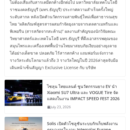
ไม่ต้องเสี่ยงกับสารเคมีตกค้างอีกต่อไป มหาวิทยาลัยเทคโนโลยี
ราชมงคลธัญบุรี (มทร.ธัญบุรี) ประกาศความสำเร็จครั้งใหญ่
ระดับสากล หลังเปิดตัวนวัตกรรมสายพันธุ์ใหม่เพื่อสาธารณสุข
ไทย “ผลิตภัณฑ์สูตรสารผสมกำจัดยุงลายจากเดลตาเมทรินและ
พิเพอรีน (สารสกัดจากสะค้าน)” ผลงานสำคัญของนักวิจัยคณะ
วิทยาศาสตร์และเทคโนโลยี มทร.ธัญบุรี ที่ดึงเอาสรรพคุณของ
สมุนไพรและเครื่องเทศพื้นบ้านไทยมาสยบภัยเงียบอย่างยุงลาย
ได้อย่างเด็ดขาด ปลอดภัย ไร้สารตกค้าง แถมฟอร์มเจ๋งกวาด
รางวัลระดับโลกมาแล้วถึง 3 รางวัลใหญ่ในปี 2026ล่าสุดจับมือ
เดินหน้าเซ็นสัญญา Exclusive License กับ บริษัท
ไซลุน ไทยแลนด์ ชูนวัตกรรมยาง EV นำ
Xiaomi SU7 Ultra และ VOGUE Tire จัด
แสดงในงาน IMPACT SPEED FEST 2026
July 23, 2026
Solis เปิดตัวโซลูชันระบบกักเก็บพลังงาน
ครบวงจรในงาน Intersolar Europe