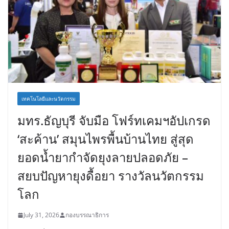
เทคโนโลยีและนวัตกรรม
มทร.ธัญบุรี จับมือ โฟร์ทเคมฯอัปเกรด
‘สะค้าน’ สมุนไพรพื้นบ้านไทย สู่สุด
ยอดน้ำยากำจัดยุงลายปลอดภัย –
สยบปัญหายุงดื้อยา รางวัลนวัตกรรม
โลก
July 31, 2026
กองบรรณาธิการ