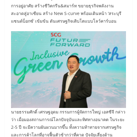
การอยู่อาศัย สร้างชีวิตกรีน&สมาร์ท ขยายธุรกิจพลังงาน
สะอาดสู่อาเซียน สร้าง New S-curve พร้อมเดินหน้า ‘สระบุรี
แซนด์บ็อกซ์’ เข้มข้น ดันเศรษฐกิจเติบโตแบบโลว์คาร์บอน
นายธรรมศักดิ์ เศรษฐอุดม กรรมการผู้จัดการใหญ่ เอสซีจี กล่าว
ว่า เมื่อมองสถานการณ์โลกปัจจุบันและทิศทางอนาคต ในระยะ
2-5 ปี จะมีความผันผวนมากขึ้น ทั้งความท้าทายจากเศรษฐกิจ
และการค้าโลกที่อาจฟื้นตัวช้ากว่าที่คาด ปัจจัยเสี่ยงด้าน