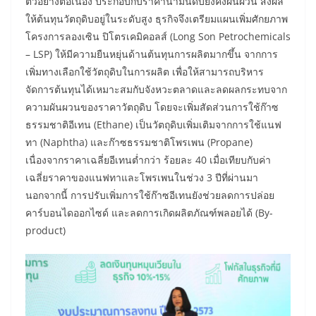
ตัวอย่างต่อเนื่อง ประกอบกับราคาน้ำมันดิบยังคงผันผวน ส่งผล
ให้ต้นทุนวัตถุดิบอยู่ในระดับสูง ธุรกิจจึงเตรียมแผนเพิ่มศักยภาพ
โครงการลองเซิน ปิโตรเคมิคอลส์ (Long Son Petrochemicals
– LSP) ให้มีความยืนหยุ่นด้านต้นทุนการผลิตมากขึ้น จากการ
เพิ่มทางเลือกใช้วัตถุดิบในการผลิต เพื่อให้สามารถบริหาร
จัดการต้นทุนได้เหมาะสมกับจังหวะตลาดและลดผลกระทบจาก
ความผันผวนของราคาวัตถุดิบ โดยจะเพิ่มสัดส่วนการใช้ก๊าซ
ธรรมชาติอีเทน (Ethane) เป็นวัตถุดิบเพิ่มเติมจากการใช้แนฟ
ทา (Naphtha) และก๊าซธรรมชาติโพรเพน (Propane)
เนื่องจากราคาเฉลี่ยอีเทนต่ำกว่า ร้อยละ 40 เมื่อเทียบกับค่า
เฉลี่ยราคาของแนฟทาและโพรเพนในช่วง 3 ปีที่ผ่านมา
นอกจากนี้ การปรับเพิ่มการใช้ก๊าซอีเทนยังช่วยลดการปล่อย
คาร์บอนไดออกไซด์ และลดการเกิดผลิตภัณฑ์พลอยได้ (By-
product)