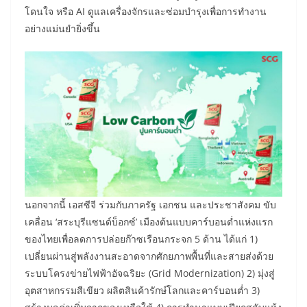
โดนใจ หรือ AI ดูแลเครื่องจักรและซ่อมบำรุงเพื่อการทำงาน
อย่างแม่นยำยิ่งขึ้น
นอกจากนี้ เอสซีจี ร่วมกับภาครัฐ เอกชน และประชาสังคม ขับ
เคลื่อน ‘สระบุรีแซนด์บ็อกซ์’ เมืองต้นแบบคาร์บอนต่ำแห่งแรก
ของไทยเพื่อลดการปล่อยก๊าซเรือนกระจก 5 ด้าน ได้แก่ 1)
เปลี่ยนผ่านสู่พลังงานสะอาดจากศักยภาพพื้นที่และสายส่งด้วย
ระบบโครงข่ายไฟฟ้าอัจฉริยะ (Grid Modernization) 2) มุ่งสู่
อุตสาหกรรมสีเขียว ผลิตสินค้ารักษ์โลกและคาร์บอนต่ำ 3)