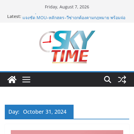
Skip
Friday, August 7, 2026
to
Latest:
มทร.กรุงเทพ โต้ข่าวเท็จยันดำเนินงานตามธรรมาภิบาล
content
แจงชัด MOU–หลักสูตร–วีซ่าถูกต้องตามกฎหมาย พร้อมจ่อ
ดำเนินคดีผู้บิดเบือนข้อมูล
ฟุตซอลไทย พ่าย รัสเซีย 1-7 ส่งท้ายรายการ คอนติเนนทัล
ฟุตซอล แชมเปี้ยนชิพ 2026
ททท. เดินหน้ารุกตลาด Corporate Travel ดึงเอเย่นต์กว่า
52 บริษัท ทดสอบเส้นทางท่องเที่ยว Corporate ยกระดับ
ภาคตะวันออกสู่จุดหมายปลายทางคุณภาพ
ททท. ต้อนรับเที่ยวบินปฐมฤกษ์สายการบิน TransNusa
Airlines เส้นทางจาการ์ตา-กรุงเทพฯ เสริม Air
Connectivity ดึงนักท่องเที่ยวคุณภาพจากอินโดนีเซีย เริ่ม
เที่ยวแรกบินแรก 6 สิงหาคมนี้
ม.วลัยลักษณ์ จับมือ รพ.กรุงเทพสิริโรจน์ ยกระดับ
สารสนเทศการแพทย์-เวชศาสตร์ป้องกัน สู่ศูนย์กลางภาค
ใต้ตอนบน
Day:
October 31, 2024