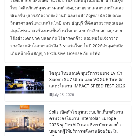
ระดับสากล หลังเปิดตัวนวัตกรรมสายพันธุ์ใหม่เพื่อสาธารณสุข
ไทย “ผลิตภัณฑ์สูตรสารผสมกำจัดยุงลายจากเดลตาเมทรินและ
พิเพอรีน (สารสกัดจากสะค้าน)” ผลงานสำคัญของนักวิจัยคณะ
วิทยาศาสตร์และเทคโนโลยี มทร.ธัญบุรี ที่ดึงเอาสรรพคุณของ
สมุนไพรและเครื่องเทศพื้นบ้านไทยมาสยบภัยเงียบอย่างยุงลาย
ได้อย่างเด็ดขาด ปลอดภัย ไร้สารตกค้าง แถมฟอร์มเจ๋งกวาด
รางวัลระดับโลกมาแล้วถึง 3 รางวัลใหญ่ในปี 2026ล่าสุดจับมือ
เดินหน้าเซ็นสัญญา Exclusive License กับ บริษัท
ไซลุน ไทยแลนด์ ชูนวัตกรรมยาง EV นำ
Xiaomi SU7 Ultra และ VOGUE Tire จัด
แสดงในงาน IMPACT SPEED FEST 2026
July 23, 2026
Solis เปิดตัวโซลูชันระบบกักเก็บพลังงาน
ครบวงจรในงาน Intersolar Europe
2026 ชู FlexAIO และ EverCoreตอกย้ำ
บทบาทผู้ให้บริการพลังงานอัจฉริยะใน