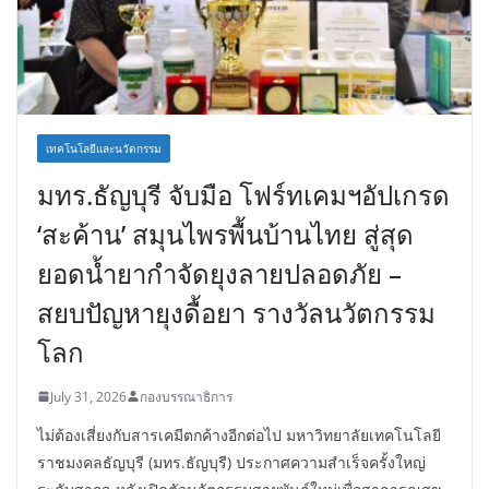
เทคโนโลยีและนวัตกรรม
มทร.ธัญบุรี จับมือ โฟร์ทเคมฯอัปเกรด
‘สะค้าน’ สมุนไพรพื้นบ้านไทย สู่สุด
ยอดน้ำยากำจัดยุงลายปลอดภัย –
สยบปัญหายุงดื้อยา รางวัลนวัตกรรม
โลก
July 31, 2026
กองบรรณาธิการ
ไม่ต้องเสี่ยงกับสารเคมีตกค้างอีกต่อไป มหาวิทยาลัยเทคโนโลยี
ราชมงคลธัญบุรี (มทร.ธัญบุรี) ประกาศความสำเร็จครั้งใหญ่