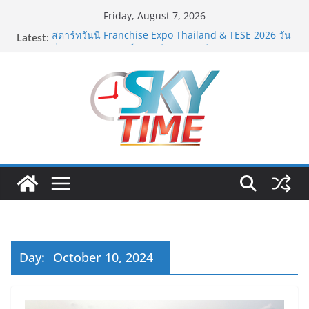
Skip
Friday, August 7, 2026
to
Latest:
สตาร์ทวันนี้ Franchise Expo Thailand & TESE 2026 วัน
content
ที่ 6-9 ส.ค.69 ฮอลล์ 6-8 เมืองทองธานีพบทัพธุรกิจ&แฟรน
ไชส์ ซัพพลายเออร์สินค้า เติมรายได้ช่วยเศรษฐกิจไทย ลด
ใหญ่กว่า 250 บูธ คาดเงินสะพัด 220 ลบ.
ฟุตซอลไทย เสมอ เวียดนาม 3-3 ลุ้นคว้าแชมป์คอนติเน
นทัล 2026 นัดสุดท้าย
มทร.กรุงเทพ โต้ข่าวเท็จยันดำเนินงานตามธรรมาภิบาล
แจงชัด MOU–หลักสูตร–วีซ่าถูกต้องตามกฎหมาย พร้อมจ่อ
ดำเนินคดีผู้บิดเบือนข้อมูล
ฟุตซอลไทย พ่าย รัสเซีย 1-7 ส่งท้ายรายการ คอนติเนนทัล
ฟุตซอล แชมเปี้ยนชิพ 2026
Guangzhou Yinghao School เผยวิสัยทัศน์การศึกษาที่
พร้อมรับอนาคต“เราไม่ได้เตรียมนักเรียนเพียงเพื่อก้าวเข้าสู่
มหาวิทยาลัยเท่านั้นแต่ยังเตรียมพวกเขาให้พร้อมเป็นผู้
กำหนดอนาคต”
Day:
October 10, 2024