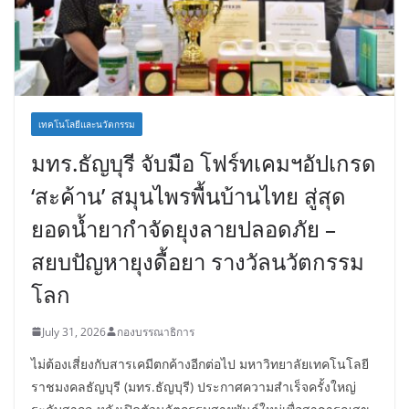
เทคโนโลยีและนวัตกรรม
มทร.ธัญบุรี จับมือ โฟร์ทเคมฯอัปเกรด
‘สะค้าน’ สมุนไพรพื้นบ้านไทย สู่สุด
ยอดน้ำยากำจัดยุงลายปลอดภัย –
สยบปัญหายุงดื้อยา รางวัลนวัตกรรม
โลก
July 31, 2026
กองบรรณาธิการ
ไม่ต้องเสี่ยงกับสารเคมีตกค้างอีกต่อไป มหาวิทยาลัยเทคโนโลยี
ราชมงคลธัญบุรี (มทร.ธัญบุรี) ประกาศความสำเร็จครั้งใหญ่