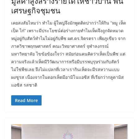
มูลค่าสูงสร้างรายได้ให้ชาวบ้าน ฟื้น
เศรษฐกิจชุมชน
เคยสงสัยไหมว่า ทำไม ผู้ใหญ่จึงมักพูดติดปากว่าให้กิน “หมู เห็ด
เป็ด ไก่” เพราะมีประโยชน์ต่อร่างกายทำไมเห็ดจึงถูกจัดหมวด
หมู่อยู่กับสัตว์ทำไมไม่อยู่กับพืช ผศ.ดร.จิตรตรา เพียภูเขียว จาก
ภาควิชาพฤกษศาสตร์ คณะวิทยาศาสตร์ จุฬาลงกรณ์
มหาวิทยาลัย ไขข้อข้องใจว่า สมัยก่อนคนคิดว่าเห็ดเป็นพืช แต่
ความจริงแล้วเห็ดมีวิวัฒนาการหรือมีบรรพบุรุษร่วมกับสัตว์
ไม่ใช่พืชเลย จึงไม่แปลกที่เวลาเรากินเห็ดจะมีรสหวานแบบ
ผงชูรส เนื่องจากในดอกเห็ดมีอามิโนแอซิส ที่เรียกว่ากลูตามิส
แอซิส รสชาติ
Read More