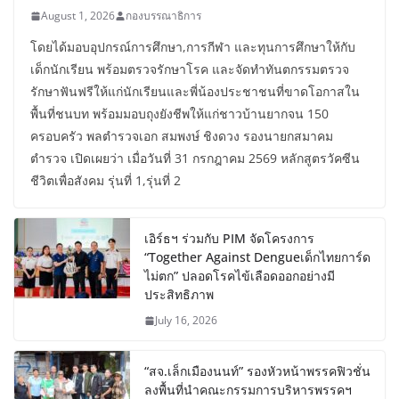
August 1, 2026
กองบรรณาธิการ
โดยได้มอบอุปกรณ์การศึกษา,การกีฬา และทุนการศึกษาให้กับ
เด็กนักเรียน พร้อมตรวจรักษาโรค และจัดทำทันตกรรมตรวจ
รักษาฟันฟรีให้แก่นักเรียนและพี่น้องประชาชนที่ขาดโอกาสใน
พื้นที่ชนบท พร้อมมอบถุงยังชีพให้แก่ชาวบ้านยากจน 150
ครอบครัว พลตำรวจเอก สมพงษ์ ชิงดวง รองนายกสมาคม
ตำรวจ เปิดเผยว่า เมื่อวันที่ 31 กรกฎาคม 2569 หลักสูตรวัคซีน
ชีวิตเพื่อสังคม รุ่นที่ 1,รุ่นที่ 2
เอิร์ธฯ ร่วมกับ PIM จัดโครงการ
“Together Against Dengueเด็กไทยการ์ด
ไม่ตก” ปลอดโรคไข้เลือดออกอย่างมี
ประสิทธิภาพ
July 16, 2026
“สจ.เล็กเมืองนนท์” รองหัวหน้าพรรคฟิวชั่น
ลงพื้นที่นำคณะกรรมการบริหารพรรคฯ