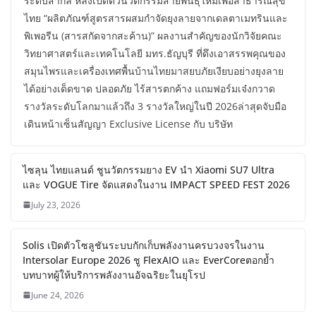
ระดับสากล หลังเปิดตัวนวัตกรรมสายพันธุ์ใหม่เพื่อสาธารณสุข
ไทย “ผลิตภัณฑ์สูตรสารผสมกำจัดยุงลายจากเดลตาเมทรินและ
พิเพอรีน (สารสกัดจากสะค้าน)” ผลงานสำคัญของนักวิจัยคณะ
วิทยาศาสตร์และเทคโนโลยี มทร.ธัญบุรี ที่ดึงเอาสรรพคุณของ
สมุนไพรและเครื่องเทศพื้นบ้านไทยมาสยบภัยเงียบอย่างยุงลาย
ได้อย่างเด็ดขาด ปลอดภัย ไร้สารตกค้าง แถมฟอร์มเจ๋งกวาด
รางวัลระดับโลกมาแล้วถึง 3 รางวัลใหญ่ในปี 2026ล่าสุดจับมือ
เดินหน้าเซ็นสัญญา Exclusive License กับ บริษัท
ไซลุน ไทยแลนด์ ชูนวัตกรรมยาง EV นำ Xiaomi SU7 Ultra
และ VOGUE Tire จัดแสดงในงาน IMPACT SPEED FEST 2026
July 23, 2026
Solis เปิดตัวโซลูชันระบบกักเก็บพลังงานครบวงจรในงาน
Intersolar Europe 2026 ชู FlexAIO และ EverCoreตอกย้ำ
บทบาทผู้ให้บริการพลังงานอัจฉริยะในยุโรป
June 24, 2026