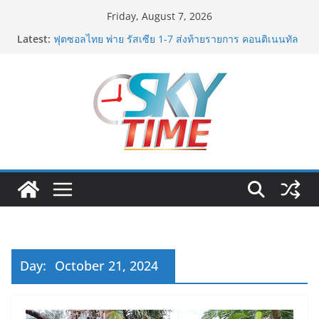
Skip
Friday, August 7, 2026
to
Latest:
ฟุตซอลไทย พ่าย รัสเซีย 1-7 ส่งท้ายรายการ คอนติเนนทัล
content
ฟุตซอล แชมเปี้ยนชิพ 2026
ททท. เดินหน้ารุกตลาด Corporate Travel ดึงเอเย่นต์กว่า
52 บริษัท ทดสอบเส้นทางท่องเที่ยว Corporate ยกระดับ
ภาคตะวันออกสู่จุดหมายปลายทางคุณภาพ
ททท. ต้อนรับเที่ยวบินปฐมฤกษ์สายการบิน TransNusa
Airlines เส้นทางจาการ์ตา-กรุงเทพฯ เสริม Air
Connectivity ดึงนักท่องเที่ยวคุณภาพจากอินโดนีเซีย เริ่ม
เที่ยวแรกบินแรก 6 สิงหาคมนี้
ม.วลัยลักษณ์ จับมือ รพ.กรุงเทพสิริโรจน์ ยกระดับ
สารสนเทศการแพทย์-เวชศาสตร์ป้องกัน สู่ศูนย์กลางภาค
ใต้ตอนบน
มทร.กรุงเทพ โต้ข่าวเท็จยันดำเนินงานตามธรรมาภิบาล
แจงชัด MOU–หลักสูตร–วีซ่าถูกต้องตามกฎหมาย พร้อมจ่อ
ดำเนินคดีผู้บิดเบือนข้อมูล
Day:
October 21, 2024