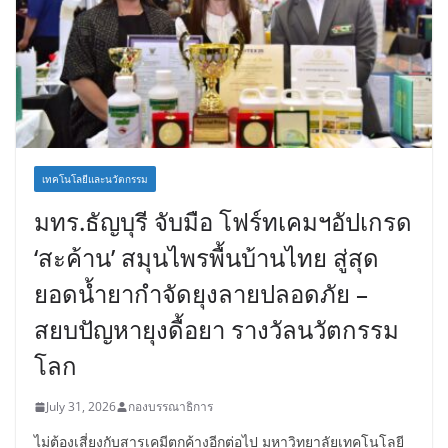
เทคโนโลยีและนวัตกรรม
มทร.ธัญบุรี จับมือ โฟร์ทเคมฯอัปเกรด
‘สะค้าน’ สมุนไพรพื้นบ้านไทย สู่สุด
ยอดน้ำยากำจัดยุงลายปลอดภัย –
สยบปัญหายุงดื้อยา รางวัลนวัตกรรม
โลก
July 31, 2026
กองบรรณาธิการ
ไม่ต้องเสี่ยงกับสารเคมีตกค้างอีกต่อไป มหาวิทยาลัยเทคโนโลยี