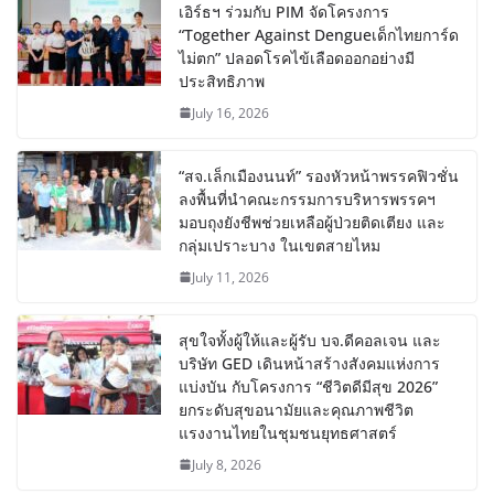
เอิร์ธฯ ร่วมกับ PIM จัดโครงการ
“Together Against Dengueเด็กไทยการ์ด
ไม่ตก” ปลอดโรคไข้เลือดออกอย่างมี
ประสิทธิภาพ
July 16, 2026
“สจ.เล็กเมืองนนท์” รองหัวหน้าพรรคฟิวชั่น
ลงพื้นที่นำคณะกรรมการบริหารพรรคฯ
มอบถุงยังชีพช่วยเหลือผู้ป่วยติดเตียง และ
กลุ่มเปราะบาง ในเขตสายไหม
July 11, 2026
สุขใจทั้งผู้ให้และผู้รับ บจ.ดีคอลเจน และ
บริษัท GED เดินหน้าสร้างสังคมแห่งการ
แบ่งบัน​ กับโครงการ “ชีวิตดีมีสุข 2026”
ยกระดับสุขอนามัยและคุณภาพชีวิต
แรงงานไทยในชุมชนยุทธศาสตร์
July 8, 2026