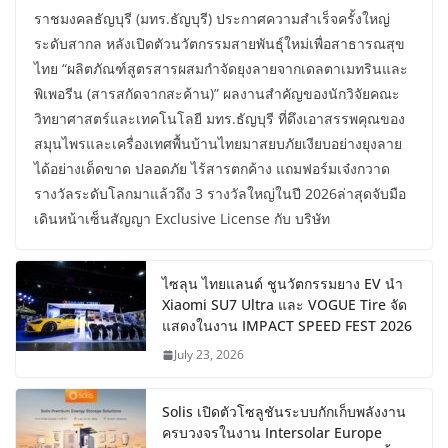
ราชมงคลธัญบุรี (มทร.ธัญบุรี) ประกาศความสำเร็จครั้งใหญ่
ระดับสากล หลังเปิดตัวนวัตกรรมสายพันธุ์ใหม่เพื่อสาธารณสุข
ไทย “ผลิตภัณฑ์สูตรสารผสมกำจัดยุงลายจากเดลตาเมทรินและ
พิเพอรีน (สารสกัดจากสะค้าน)” ผลงานสำคัญของนักวิจัยคณะ
วิทยาศาสตร์และเทคโนโลยี มทร.ธัญบุรี ที่ดึงเอาสรรพคุณของ
สมุนไพรและเครื่องเทศพื้นบ้านไทยมาสยบภัยเงียบอย่างยุงลาย
ได้อย่างเด็ดขาด ปลอดภัย ไร้สารตกค้าง แถมฟอร์มเจ๋งกวาด
รางวัลระดับโลกมาแล้วถึง 3 รางวัลใหญ่ในปี 2026ล่าสุดจับมือ
เดินหน้าเซ็นสัญญา Exclusive License กับ บริษัท
ไซลุน ไทยแลนด์ ชูนวัตกรรมยาง EV นำ
Xiaomi SU7 Ultra และ VOGUE Tire จัด
แสดงในงาน IMPACT SPEED FEST 2026
July 23, 2026
Solis เปิดตัวโซลูชันระบบกักเก็บพลังงาน
ครบวงจรในงาน Intersolar Europe