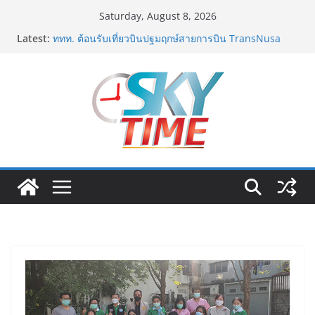
Skip
Saturday, August 8, 2026
to
Latest:
ททท. เดินหน้ารุกตลาด Corporate Travel ดึงเอเย่นต์กว่า
content
52 บริษัท ทดสอบเส้นทางท่องเที่ยว Corporate ยกระดับ
ภาคตะวันออกสู่จุดหมายปลายทางคุณภาพ
ททท. ต้อนรับเที่ยวบินปฐมฤกษ์สายการบิน TransNusa
Airlines เส้นทางจาการ์ตา-กรุงเทพฯ เสริม Air
Connectivity ดึงนักท่องเที่ยวคุณภาพจากอินโดนีเซีย เริ่ม
เที่ยวแรกบินแรก 6 สิงหาคมนี้
ม.วลัยลักษณ์ จับมือ รพ.กรุงเทพสิริโรจน์ ยกระดับ
สารสนเทศการแพทย์-เวชศาสตร์ป้องกัน สู่ศูนย์กลางภาค
ใต้ตอนบน
รฟท. เปิดเวทีรับฟังความคิดเห็นประชาชน ครั้งที่ 2
โครงการรถไฟฟ้าสายสีแดงเข้ม “วงเวียนใหญ่–มหาชัย”
เดินหน้าพัฒนาโครงการบนพื้นฐานข้อเท็จจริงและการมี
ส่วนร่วม
เจบีซี มวยอาชีพแห่งญี่ปุ่น พร้อมสนับสนุนนักมวยชาวไทย
“เสี่ยนริส”แนะเพิ่มไฟท์แฟ็กซ์ เว็บรับรองสถิติมวย หลัง
บล็อกเล็ก ผิดพลาด