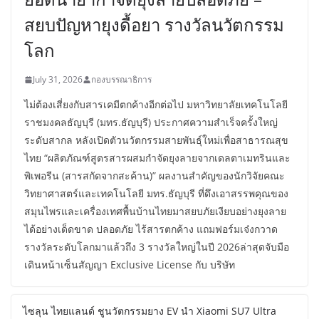
สยบปัญหายุงดื้อยา รางวัลนวัตกรรม
โลก
July 31, 2026
กองบรรณาธิการ
ไม่ต้องเสี่ยงกับสารเคมีตกค้างอีกต่อไป มหาวิทยาลัยเทคโนโลยี
ราชมงคลธัญบุรี (มทร.ธัญบุรี) ประกาศความสำเร็จครั้งใหญ่
ระดับสากล หลังเปิดตัวนวัตกรรมสายพันธุ์ใหม่เพื่อสาธารณสุข
ไทย “ผลิตภัณฑ์สูตรสารผสมกำจัดยุงลายจากเดลตาเมทรินและ
พิเพอรีน (สารสกัดจากสะค้าน)” ผลงานสำคัญของนักวิจัยคณะ
วิทยาศาสตร์และเทคโนโลยี มทร.ธัญบุรี ที่ดึงเอาสรรพคุณของ
สมุนไพรและเครื่องเทศพื้นบ้านไทยมาสยบภัยเงียบอย่างยุงลาย
ได้อย่างเด็ดขาด ปลอดภัย ไร้สารตกค้าง แถมฟอร์มเจ๋งกวาด
รางวัลระดับโลกมาแล้วถึง 3 รางวัลใหญ่ในปี 2026ล่าสุดจับมือ
เดินหน้าเซ็นสัญญา Exclusive License กับ บริษัท
ไซลุน ไทยแลนด์ ชูนวัตกรรมยาง EV นำ Xiaomi SU7 Ultra