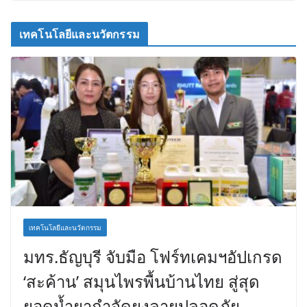
เทคโนโลยีและนวัตกรรม
เทคโนโลยีและนวัตกรรม
มทร.ธัญบุรี จับมือ โฟร์ทเคมฯอัปเกรด
‘สะค้าน’ สมุนไพรพื้นบ้านไทย สู่สุด
ยอดน้ำยากำจัดยุงลายปลอดภัย –