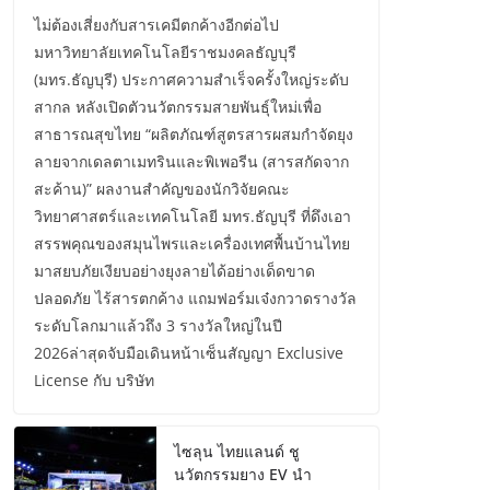
ไม่ต้องเสี่ยงกับสารเคมีตกค้างอีกต่อไป
มหาวิทยาลัยเทคโนโลยีราชมงคลธัญบุรี
(มทร.ธัญบุรี) ประกาศความสำเร็จครั้งใหญ่ระดับ
สากล หลังเปิดตัวนวัตกรรมสายพันธุ์ใหม่เพื่อ
สาธารณสุขไทย “ผลิตภัณฑ์สูตรสารผสมกำจัดยุง
ลายจากเดลตาเมทรินและพิเพอรีน (สารสกัดจาก
สะค้าน)” ผลงานสำคัญของนักวิจัยคณะ
วิทยาศาสตร์และเทคโนโลยี มทร.ธัญบุรี ที่ดึงเอา
สรรพคุณของสมุนไพรและเครื่องเทศพื้นบ้านไทย
มาสยบภัยเงียบอย่างยุงลายได้อย่างเด็ดขาด
ปลอดภัย ไร้สารตกค้าง แถมฟอร์มเจ๋งกวาดรางวัล
ระดับโลกมาแล้วถึง 3 รางวัลใหญ่ในปี
2026ล่าสุดจับมือเดินหน้าเซ็นสัญญา Exclusive
License กับ บริษัท
ไซลุน ไทยแลนด์ ชู
นวัตกรรมยาง EV นำ