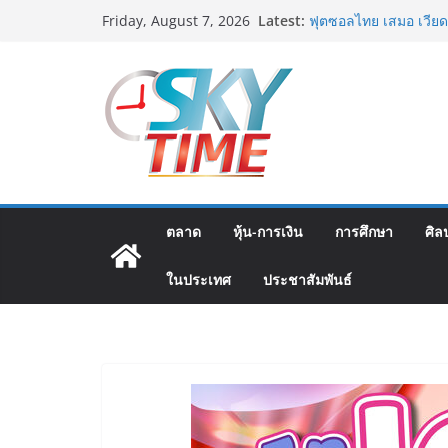
สตาร์ทวันนี้ Franchis
Skip
Latest:
Friday, August 7, 2026
ส.ค.69 ฮอลล์ 6-8 เมื
to
เออร์สินค้า เติมรายได
เงินสะพัด 220 ลบ.
content
ฟุตซอลไทย เสมอ เวียด
นัดสุดท้าย
มทร.กรุงเทพ โต้ข่าวเ
MOU–หลักสูตร–วีซ่าถู
บิดเบือนข้อมูล
ฟุตซอลไทย พ่าย รัสเซ
แชมเปี้ยนชิพ 2026
Guangzhou Yinghao Sc
ตลาด
หุ้น-การเงิน
การศึกษา
ศิล
อนาคต“เราไม่ได้เตรียมน
เท่านั้นแต่ยังเตรียมพ
ในประเทศ
ประชาสัมพันธ์