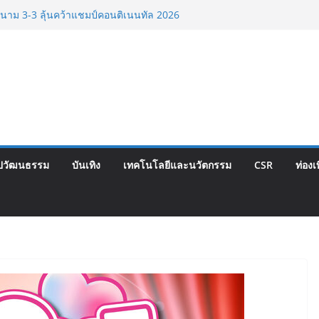
e Expo Thailand & TESE 2026 วันที่ 6-9
องทองธานีพบทัพธุรกิจ&แฟรนไชส์ ซัพพลาย
้ช่วยเศรษฐกิจไทย ลดใหญ่กว่า 250 บูธ คาด
นาม 3-3 ลุ้นคว้าแชมป์คอนติเนนทัล 2026
ท็จยันดำเนินงานตามธรรมาภิบาล แจงชัด
กต้องตามกฎหมาย พร้อมจ่อดำเนินคดีผู้
ีย 1-7 ส่งท้ายรายการ คอนติเนนทัล ฟุตซอล
hool เผยวิสัยทัศน์การศึกษาที่พร้อมรับ
ปวัฒนธรรม
บันเทิง
เทคโนโลยีและนวัตกรรม
CSR
ท่องเ
ักเรียนเพียงเพื่อก้าวเข้าสู่มหาวิทยาลัย
วกเขาให้พร้อมเป็นผู้กำหนดอนาคต”