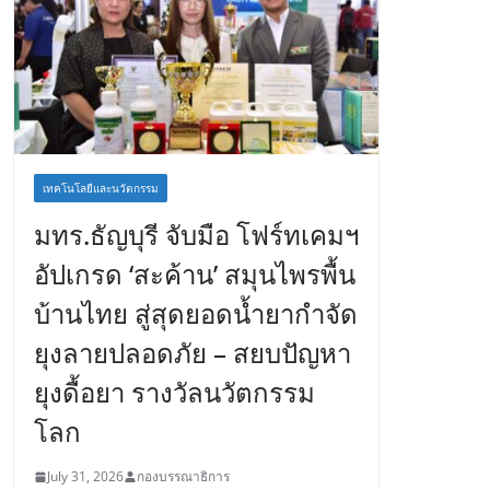
เทคโนโลยีและนวัตกรรม
มทร.ธัญบุรี จับมือ โฟร์ทเคมฯ
อัปเกรด ‘สะค้าน’ สมุนไพรพื้น
บ้านไทย สู่สุดยอดน้ำยากำจัด
ยุงลายปลอดภัย – สยบปัญหา
ยุงดื้อยา รางวัลนวัตกรรม
โลก
July 31, 2026
กองบรรณาธิการ