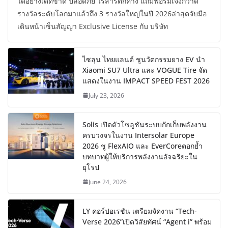
ได้อย่างเด็ดขาด ปลอดภัย ไร้สารตกค้าง แถมฟอร์มเจ๋งกวาด
รางวัลระดับโลกมาแล้วถึง 3 รางวัลใหญ่ในปี 2026ล่าสุดจับมือ
เดินหน้าเซ็นสัญญา Exclusive License กับ บริษัท
ไซลุน ไทยแลนด์ ชูนวัตกรรมยาง EV นำ
Xiaomi SU7 Ultra และ VOGUE Tire จัด
แสดงในงาน IMPACT SPEED FEST 2026
July 23, 2026
Solis เปิดตัวโซลูชันระบบกักเก็บพลังงาน
ครบวงจรในงาน Intersolar Europe
2026 ชู FlexAIO และ EverCoreตอกย้ำ
บทบาทผู้ให้บริการพลังงานอัจฉริยะใน
ยุโรป
June 24, 2026
LY คอร์ปอเรชัน เตรียมจัดงาน “Tech-
Verse 2026”เปิดวิสัยทัศน์ “Agent i” พร้อม