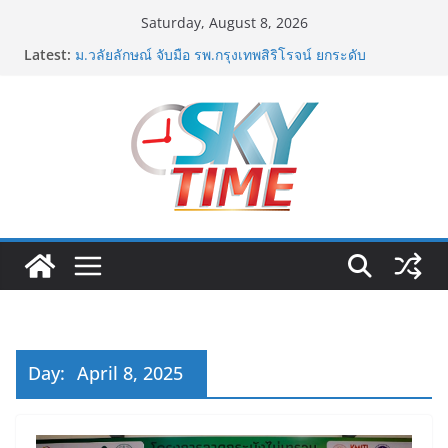
Skip
Saturday, August 8, 2026
to
ททท. ต้อนรับเที่ยวบินปฐมฤกษ์สายการบิน TransNusa
Latest:
Airlines เส้นทางจาการ์ตา-กรุงเทพฯ เสริม Air
content
Connectivity ดึงนักท่องเที่ยวคุณภาพจากอินโดนีเซีย เริ่ม
เที่ยวแรกบินแรก 6 สิงหาคมนี้
ม.วลัยลักษณ์ จับมือ รพ.กรุงเทพสิริโรจน์ ยกระดับ
สารสนเทศการแพทย์-เวชศาสตร์ป้องกัน สู่ศูนย์กลางภาค
ใต้ตอนบน
รฟท. เปิดเวทีรับฟังความคิดเห็นประชาชน ครั้งที่ 2
โครงการรถไฟฟ้าสายสีแดงเข้ม “วงเวียนใหญ่–มหาชัย”
เดินหน้าพัฒนาโครงการบนพื้นฐานข้อเท็จจริงและการมี
ส่วนร่วม
เจบีซี มวยอาชีพแห่งญี่ปุ่น พร้อมสนับสนุนนักมวยชาวไทย
“เสี่ยนริส”แนะเพิ่มไฟท์แฟ็กซ์ เว็บรับรองสถิติมวย หลัง
บล็อกเล็ก ผิดพลาด
ททท. เดินหน้ารุกตลาด Corporate Travel ดึงเอเย่นต์กว่า
52 บริษัท ทดสอบเส้นทางท่องเที่ยว Corporate ยกระดับ
ภาคตะวันออกสู่จุดหมายปลายทางคุณภาพ
Day:
April 8, 2025