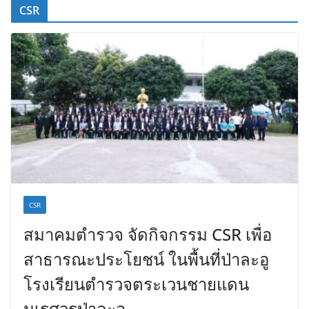
CSR
CSR
สมาคมตำรวจ จัดกิจกรรม CSR เพื่อ
สาธารณะประโยชน์ ในพื้นที่ป่าละอู
โรงเรียนตำรวจตระเวนชายแดน
นเรศวรป่าละอู