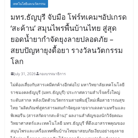
เทคโนโลยีและนวัตกรรม
มทร.ธัญบุรี จับมือ โฟร์ทเคมฯอัปเกรด
‘สะค้าน’ สมุนไพรพื้นบ้านไทย สู่สุด
ยอดน้ำยากำจัดยุงลายปลอดภัย –
สยบปัญหายุงดื้อยา รางวัลนวัตกรรม
โลก
July 31, 2026
กองบรรณาธิการ
ไม่ต้องเสี่ยงกับสารเคมีตกค้างอีกต่อไป มหาวิทยาลัยเทคโนโลยี
ราชมงคลธัญบุรี (มทร.ธัญบุรี) ประกาศความสำเร็จครั้งใหญ่
ระดับสากล หลังเปิดตัวนวัตกรรมสายพันธุ์ใหม่เพื่อสาธารณสุข
ไทย “ผลิตภัณฑ์สูตรสารผสมกำจัดยุงลายจากเดลตาเมทรินและ
พิเพอรีน (สารสกัดจากสะค้าน)” ผลงานสำคัญของนักวิจัยคณะ
วิทยาศาสตร์และเทคโนโลยี มทร.ธัญบุรี ที่ดึงเอาสรรพคุณของ
สมุนไพรและเครื่องเทศพื้นบ้านไทยมาสยบภัยเงียบอย่างยุงลาย