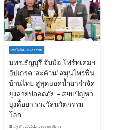
เทคโนโลยีและนวัตกรรม
มทร.ธัญบุรี จับมือ โฟร์ทเคมฯ
อัปเกรด ‘สะค้าน’ สมุนไพรพื้น
บ้านไทย สู่สุดยอดน้ำยากำจัด
ยุงลายปลอดภัย – สยบปัญหา
ยุงดื้อยา รางวัลนวัตกรรม
โลก
July 31, 2026
กองบรรณาธิการ