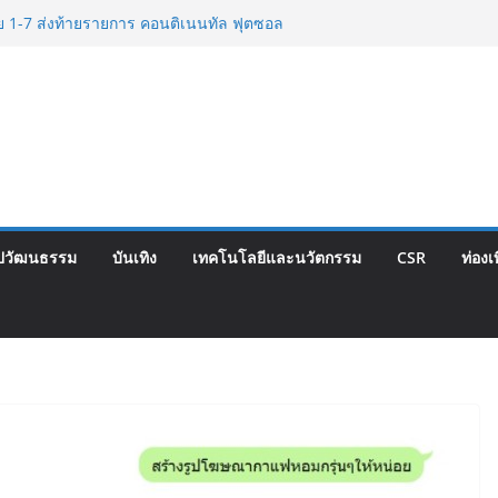
ท็จยันดำเนินงานตามธรรมาภิบาล แจงชัด
กต้องตามกฎหมาย พร้อมจ่อดำเนินคดีผู้
ีย 1-7 ส่งท้ายรายการ คอนติเนนทัล ฟุตซอล
Corporate Travel ดึงเอเย่นต์กว่า 52
่องเที่ยว Corporate ยกระดับภาคตะวันออก
ณภาพ
นปฐมฤกษ์สายการบิน TransNusa Airlines
พฯ เสริม Air Connectivity ดึงนักท่องเที่ยว
เริ่มเที่ยวแรกบินแรก 6 สิงหาคมนี้
ปวัฒนธรรม
บันเทิง
เทคโนโลยีและนวัตกรรม
CSR
ท่องเ
พ.กรุงเทพสิริโรจน์ ยกระดับสารสนเทศการ
ัน สู่ศูนย์กลางภาคใต้ตอนบน