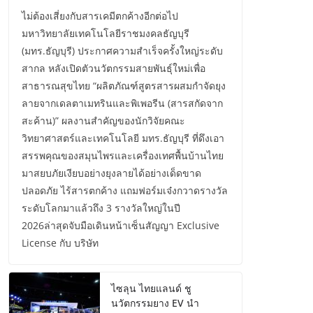
ไม่ต้องเสี่ยงกับสารเคมีตกค้างอีกต่อไป
มหาวิทยาลัยเทคโนโลยีราชมงคลธัญบุรี
(มทร.ธัญบุรี) ประกาศความสำเร็จครั้งใหญ่ระดับ
สากล หลังเปิดตัวนวัตกรรมสายพันธุ์ใหม่เพื่อ
สาธารณสุขไทย “ผลิตภัณฑ์สูตรสารผสมกำจัดยุง
ลายจากเดลตาเมทรินและพิเพอรีน (สารสกัดจาก
สะค้าน)” ผลงานสำคัญของนักวิจัยคณะ
วิทยาศาสตร์และเทคโนโลยี มทร.ธัญบุรี ที่ดึงเอา
สรรพคุณของสมุนไพรและเครื่องเทศพื้นบ้านไทย
มาสยบภัยเงียบอย่างยุงลายได้อย่างเด็ดขาด
ปลอดภัย ไร้สารตกค้าง แถมฟอร์มเจ๋งกวาดรางวัล
ระดับโลกมาแล้วถึง 3 รางวัลใหญ่ในปี
2026ล่าสุดจับมือเดินหน้าเซ็นสัญญา Exclusive
License กับ บริษัท
ไซลุน ไทยแลนด์ ชู
นวัตกรรมยาง EV นำ