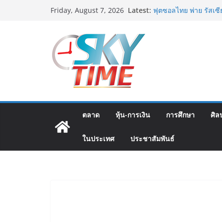
Skip
Latest:
มทร.กรุงเทพ โต้ข่าวเ
Friday, August 7, 2026
to
MOU–หลักสูตร–วีซ่าถู
บิดเบือนข้อมูล
content
ฟุตซอลไทย พ่าย รัสเซ
แชมเปี้ยนชิพ 2026
ททท. เดินหน้ารุกตลาด 
บริษัท ทดสอบเส้นทางท
สู่จุดหมายปลายทางคุ
ททท. ต้อนรับเที่ยวบิ
เส้นทางจาการ์ตา-กรุงเท
คุณภาพจากอินโดนีเซีย 
ตลาด
หุ้น-การเงิน
การศึกษา
ศิล
ม.วลัยลักษณ์ จับมือ ร
แพทย์-เวชศาสตร์ป้องก
ในประเทศ
ประชาสัมพันธ์