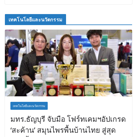
เทคโนโลยีและนวัตกรรม
เทคโนโลยีและนวัตกรรม
มทร.ธัญบุรี จับมือ โฟร์ทเคมฯอัปเกรด
‘สะค้าน’ สมุนไพรพื้นบ้านไทย สู่สุด