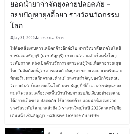
ยอดน้ำยากำจัดยุงลายปลอดภัย –
สยบปัญหายุงดื้อยา รางวัลนวัตกรรม
โลก
July 31, 2026
กองบรรณาธิการ
ไม่ต้องเสี่ยงกับสารเคมีตกค้างอีกต่อไป มหาวิทยาลัยเทคโนโลยี
ราชมงคลธัญบุรี (มทร.ธัญบุรี) ประกาศความสำเร็จครั้งใหญ่
ระดับสากล หลังเปิดตัวนวัตกรรมสายพันธุ์ใหม่เพื่อสาธารณสุข
ไทย “ผลิตภัณฑ์สูตรสารผสมกำจัดยุงลายจากเดลตาเมทรินและ
พิเพอรีน (สารสกัดจากสะค้าน)” ผลงานสำคัญของนักวิจัยคณะ
วิทยาศาสตร์และเทคโนโลยี มทร.ธัญบุรี ที่ดึงเอาสรรพคุณของ
สมุนไพรและเครื่องเทศพื้นบ้านไทยมาสยบภัยเงียบอย่างยุงลาย
ได้อย่างเด็ดขาด ปลอดภัย ไร้สารตกค้าง แถมฟอร์มเจ๋งกวาด
รางวัลระดับโลกมาแล้วถึง 3 รางวัลใหญ่ในปี 2026ล่าสุดจับมือ
เดินหน้าเซ็นสัญญา Exclusive License กับ บริษัท