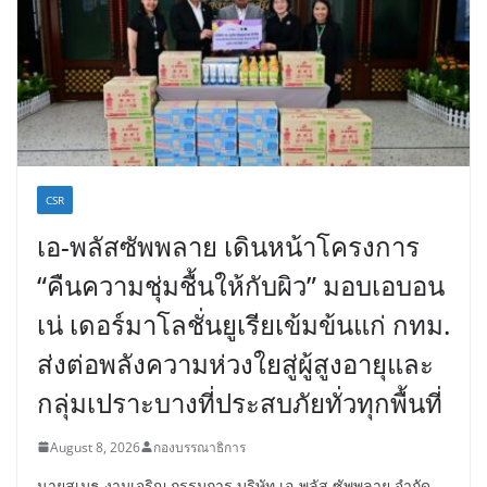
CSR
เอ-พลัสซัพพลาย เดินหน้าโครงการ
“คืนความชุ่มชื้นให้กับผิว” มอบเอบอน
เน่ เดอร์มาโลชั่นยูเรียเข้มข้นแก่ กทม.
ส่งต่อพลังความห่วงใยสู่ผู้สูงอายุและ
กลุ่มเปราะบางที่ประสบภัยทั่วทุกพื้นที่
August 8, 2026
กองบรรณาธิการ
นายสุเมธ งามเจริญ กรรมการ บริษัท เอ-พลัส ซัพพลาย จำกัด