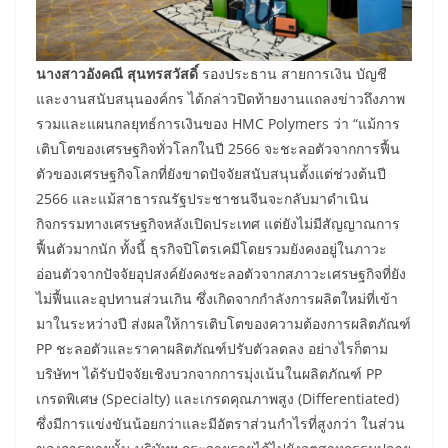
นางสาวอังคณี สุนทรสวัสดิ์
รองประธาน สายการเงิน บัญชี
และงานสนับสนุนองค์กร ได้กล่าวปิดท้ายงานแถลงข่าวถึงภาพ
รวมและแผนกลยุทธ์การเงินของ HMC Polymers ว่า “แม้การ
เติบโตของเศรษฐกิจทั่วโลกในปี 2566 จะชะลอตัวจากการฟื้น
ตัวของเศรษฐกิจโลกที่ยังขาดปัจจัยสนับสนุนตั้งแต่ช่วงต้นปี
2566 และแม้สาธารณรัฐประชาชนจีนจะกลับมาดำเนิน
กิจกรรมทางเศรษฐกิจหลังเปิดประเทศ แต่ยังไม่มีสัญญาณการ
ฟื้นตัวมากนัก ทั้งนี้ ธุรกิจปิโตรเคมีโดยรวมยังคงอยู่ในภาวะ
อ่อนตัวจากปัจจัยอุปสงค์ยังคงชะลอตัวจากสภาวะเศรษฐกิจที่ยัง
ไม่ฟื้นและอุปทานส่วนเกิน ซึ่งเกิดจากกำลังการผลิตใหม่ที่เข้า
มาในระหว่างปี ส่งผลให้การเติบโตของความต้องการผลิตภัณฑ์
PP ชะลอตัวและราคาผลิตภัณฑ์ปรับตัวลดลง อย่างไรก็ตาม
บริษัทฯ ได้รับปัจจัยเชิงบวกจากการมุ่งเน้นในผลิตภัณฑ์ PP
เกรดพิเศษ (Specialty) และเกรดคุณภาพสูง (Differentiated)
ซึ่งมีการแข่งขันน้อยกว่าและมีอัตราส่วนกำไรที่สูงกว่า ในส่วน