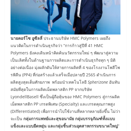
นายคอร์โซ อูซีลลี่
ประธานบริษัท HMC Polymers เผยถึง
แนวคิดในการดำเนินธุรกิจว่า “การก้าวสู่ปีที่ 41 HMC
Polymers ยังคงเดินหน้าคิดค้นนวัตกรรมใหม่ ๆ พัฒนาสู่ความ
เป็นเลิศทั้งในด้านฐานการผลิตและการดำเนินธุรกิจทุก ๆ มิติ
อย่างต่อเนื่อง มุ่งผลักดันให้สายการผลิตที่ 4 ของโรงงานโพลีโพ
รพิลีน (PP4) ที่ก่อสร้างแล้วเสร็จเมื่อปลายปี 2565 ดำเนินการ
ผลิตสูงสุดเต็มศักยภาพ พร้อมนำเทคโนโลยี
Spherizone
อันทัน
สมัยที่สุดในการผลิตเม็ดพลาสติก PP จากบริษัท
LyondellBasell ซึ่งเป็นผู้ถือหุ้นของ HMC Polymers สู่การผลิต
เม็ดพลาสติก PP เกรดพิเศษ (Specialty) และเกรดคุณภาพสูง
(Differentiated) เพื่อการนำไปใช้งานที่หลากหลายยิ่งขึ้น ไม่ว่า
จะเป็น
กลุ่มการแพทย์และสุขอนามัย กลุ่มบรรจุภัณฑ์ทั้งแบบ
แข็งและแบบยืดหยุ่น และกลุ่มชิ้นส่วนอุตสาหกรรมขนาดใหญ่
”