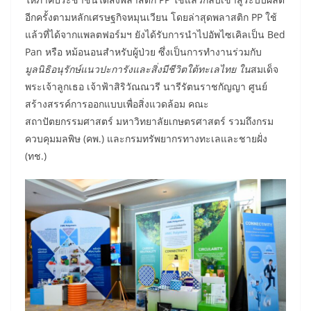
อีกครั้งตามหลักเศรษฐกิจหมุนเวียน โดยล่าสุดพลาสติก PP ใช้
แล้วที่ได้จากแพลตฟอร์มฯ ยังได้รับการนำไปอัพไซเคิลเป็น Bed
Pan หรือ หม้อนอนสำหรับผู้ป่วย ซึ่งเป็นการทำงานร่วมกับ
มูลนิธิอนุรักษ์แนวปะการังและสิ่งมีชีวิตใต้ทะเลไทย ใน
สมเด็จ
พระเจ้าลูกเธอ เจ้าฟ้าสิริวัณณวรี นารีรัตนราชกัญญา ศูนย์
สร้างสรรค์การออกแบบเพื่อสิ่งแวดล้อม คณะ
สถาปัตยกรรมศาสตร์ มหาวิทยาลัยเกษตรศาสตร์ รวมถึงกรม
ควบคุมมลพิษ (คพ.) และกรมทรัพยากรทางทะเลและชายฝั่ง
(ทช.)