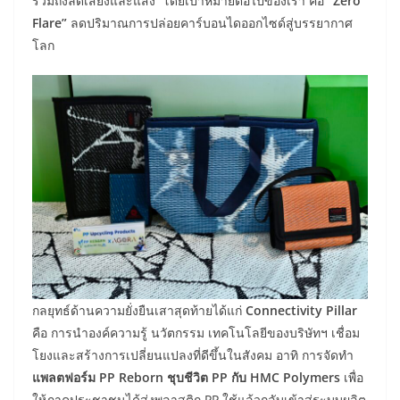
รวมถึงลดเสียงและแสง โดยเป้าหมายต่อไปของเรา คือ
“Zero
Flare”
ลดปริมาณการปล่อยคาร์บอนไดออกไซด์สู่บรรยากาศ
โลก
กลยุทธ์ด้านความยั่งยืนเสาสุดท้ายได้แก่
Connectivity Pillar
คือ การนำองค์ความรู้ นวัตกรรม เทคโนโลยีของบริษัทฯ เชื่อม
โยงและสร้างการเปลี่ยนแปลงที่ดีขึ้นในสังคม อาทิ การจัดทำ
แพลตฟอร์ม
PP Reborn ชุบชีวิต PP กับ HMC Polymers
เพื่อ
ให้ภาคประชาชนได้ส่งพลาสติก PP ใช้แล้วกลับเข้าสู่ระบบผลิต