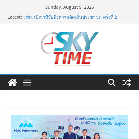
Skip
Sunday, August 9, 2026
to
Latest:
รฟท. เปิดเวทีรับฟังความคิดเห็นประชาชน ครั้งที่ 2
content
โครงการรถไฟฟ้าสายสีแดงเข้ม “วงเวียนใหญ่–มหาชัย”
เดินหน้าพัฒนาโครงการบนพื้นฐานข้อเท็จจริงและการมี
ส่วนร่วม
เจบีซี มวยอาชีพแห่งญี่ปุ่น พร้อมสนับสนุนนักมวยชาวไทย
“เสี่ยนริส”แนะเพิ่มไฟท์แฟ็กซ์ เว็บรับรองสถิติมวย หลัง
บล็อกเล็ก ผิดพลาด
พิตบลู ศิษย์ทรายทอง กำปั้นดาวรุ่งวัย 15 ปีตัวแทน
จ.พะเยาควงกำปั้นชนะน็อค ณัฐพัฒน์ ทองไสล กำปั้นรุ่นพี่
วัย 19 ปีตัวแทน จ.สมุทรสาคร ผ่านเข้ารอบ 8 คนสุดท้าย
มวยรอบโกลบอลเฮ้าส์ สู่บัลลังก์โลก 108 ปอนด์ในศึก
มวยไทย SUPER CHAMP
ภารกิจตำรวจจราจรโครงการพระราชดำริ นำส่งอวัยวะ
หัวใจ ดวงที่ 184 สำเร็จลุล่วง ณ รพ.ศิริราช
เอ-พลัสซัพพลาย เดินหน้าโครงการ “คืนความชุ่มชื้นให้กับ
ผิว” มอบเอบอนเน่ เดอร์มาโลชั่นยูเรียเข้มข้นแก่ กทม. ส่ง
ต่อพลังความห่วงใยสู่ผู้สูงอายุและกลุ่มเปราะบางที่ประสบ
ภัยทั่วทุกพื้นที่