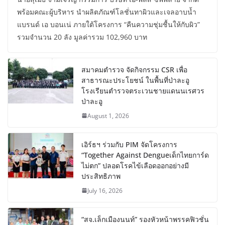
พร้อมคณะผู้บริหาร นำผลิตภัณฑ์โลชั่นทาผิวและเจลอาบน้ำ
แบรนด์ เอ บอนเน่ ภายใต้โครงการ “คืนความชุ่มชื้นให้กับผิว”
รวมจำนวน 20 ลัง มูลค่ารวม 102,960 บาท
สมาคมตำรวจ จัดกิจกรรม CSR เพื่อ
สาธารณะประโยชน์ ในพื้นที่ป่าละอู
โรงเรียนตำรวจตระเวนชายแดนนเรศวร
ป่าละอู
August 1, 2026
เอิร์ธฯ ร่วมกับ PIM จัดโครงการ
“Together Against Dengueเด็กไทยการ์ด
ไม่ตก” ปลอดโรคไข้เลือดออกอย่างมี
ประสิทธิภาพ
July 16, 2026
“สจ.เล็กเมืองนนท์” รองหัวหน้าพรรคฟิวชั่น