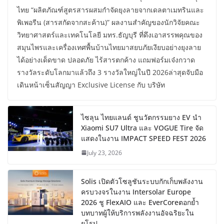
ไทย “ผลิตภัณฑ์สูตรสารผสมกำจัดยุงลายจากเดลตาเมทรินและ
พิเพอรีน (สารสกัดจากสะค้าน)” ผลงานสำคัญของนักวิจัยคณะ
วิทยาศาสตร์และเทคโนโลยี มทร.ธัญบุรี ที่ดึงเอาสรรพคุณของ
สมุนไพรและเครื่องเทศพื้นบ้านไทยมาสยบภัยเงียบอย่างยุงลาย
ได้อย่างเด็ดขาด ปลอดภัย ไร้สารตกค้าง แถมฟอร์มเจ๋งกวาด
รางวัลระดับโลกมาแล้วถึง 3 รางวัลใหญ่ในปี 2026ล่าสุดจับมือ
เดินหน้าเซ็นสัญญา Exclusive License กับ บริษัท
ไซลุน ไทยแลนด์ ชูนวัตกรรมยาง EV นำ
Xiaomi SU7 Ultra และ VOGUE Tire จัด
แสดงในงาน IMPACT SPEED FEST 2026
July 23, 2026
Solis เปิดตัวโซลูชันระบบกักเก็บพลังงาน
ครบวงจรในงาน Intersolar Europe
2026 ชู FlexAIO และ EverCoreตอกย้ำ
บทบาทผู้ให้บริการพลังงานอัจฉริยะใน
ยุโรป