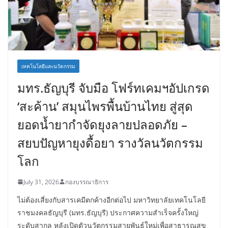
เทคโนโลยีและนวัตกรรม
มทร.ธัญบุรี จับมือ โฟร์ทเคมฯอัปเกรด
‘สะค้าน’ สมุนไพรพื้นบ้านไทย สู่สุด
ยอดน้ำยากำจัดยุงลายปลอดภัย –
สยบปัญหายุงดื้อยา รางวัลนวัตกรรม
โลก
July 31, 2026
กองบรรณาธิการ
ไม่ต้องเสี่ยงกับสารเคมีตกค้างอีกต่อไป มหาวิทยาลัยเทคโนโลยี
ราชมงคลธัญบุรี (มทร.ธัญบุรี) ประกาศความสำเร็จครั้งใหญ่
ระดับสากล หลังเปิดตัวนวัตกรรมสายพันธุ์ใหม่เพื่อสาธารณสุข