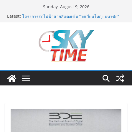
Skip
Sunday, August 9, 2026
to
Latest:
รฟท. เปิดเวทีรับฟังความคิดเห็นประชาชน ครั้งที่ 2
content
โครงการรถไฟฟ้าสายสีแดงเข้ม “วงเวียนใหญ่–มหาชัย”
เดินหน้าพัฒนาโครงการบนพื้นฐานข้อเท็จจริงและการมี
ส่วนร่วม
เจบีซี มวยอาชีพแห่งญี่ปุ่น พร้อมสนับสนุนนักมวยชาวไทย
“เสี่ยนริส”แนะเพิ่มไฟท์แฟ็กซ์ เว็บรับรองสถิติมวย หลัง
บล็อกเล็ก ผิดพลาด
พิตบลู ศิษย์ทรายทอง กำปั้นดาวรุ่งวัย 15 ปีตัวแทน
จ.พะเยาควงกำปั้นชนะน็อค ณัฐพัฒน์ ทองไสล กำปั้นรุ่นพี่
วัย 19 ปีตัวแทน จ.สมุทรสาคร ผ่านเข้ารอบ 8 คนสุดท้าย
มวยรอบโกลบอลเฮ้าส์ สู่บัลลังก์โลก 108 ปอนด์ในศึก
มวยไทย SUPER CHAMP
ภารกิจตำรวจจราจรโครงการพระราชดำริ นำส่งอวัยวะ
หัวใจ ดวงที่ 184 สำเร็จลุล่วง ณ รพ.ศิริราช
เอ-พลัสซัพพลาย เดินหน้าโครงการ “คืนความชุ่มชื้นให้กับ
ผิว” มอบเอบอนเน่ เดอร์มาโลชั่นยูเรียเข้มข้นแก่ กทม. ส่ง
ต่อพลังความห่วงใยสู่ผู้สูงอายุและกลุ่มเปราะบางที่ประสบ
ภัยทั่วทุกพื้นที่