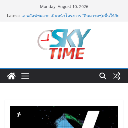
Skip
Monday, August 10, 2026
to
Latest:
เอ-พลัสซัพพลาย เดินหน้าโครงการ “คืนความชุ่มชื้นให้กับ
content
ผิว” มอบเอบอนเน่ เดอร์มาโลชั่นยูเรียเข้มข้นแก่ กทม. ส่ง
ต่อพลังความห่วงใยสู่ผู้สูงอายุและกลุ่มเปราะบางที่ประสบ
ภัยทั่วทุกพื้นที่
รฟท. เปิดเวทีรับฟังความคิดเห็นประชาชน ครั้งที่ 2
โครงการรถไฟฟ้าสายสีแดงเข้ม “วงเวียนใหญ่–มหาชัย”
เดินหน้าพัฒนาโครงการบนพื้นฐานข้อเท็จจริงและการมี
ส่วนร่วม
“เอกนิติ” เตือนบริษัทมหาชนที่ค้างชำระค่าบริการวิชาชีพ
ต้องเปิดเผยข้อมูลทางบัญชีอย่างถูกต้อง ระวังการนำส่งงบ
การเงินต่อ ก.ล.ต. โดยไม่แสดงภาระหนี้ตามข้อเท็จจริง
อาจเข้าข่ายรายงานข้อมูลอันเป็นเท็จ
พิตบลู ศิษย์ทรายทอง กำปั้นดาวรุ่งวัย 15 ปีตัวแทน
จ.พะเยาควงกำปั้นชนะน็อค ณัฐพัฒน์ ทองไสล กำปั้นรุ่นพี่
วัย 19 ปีตัวแทน จ.สมุทรสาคร ผ่านเข้ารอบ 8 คนสุดท้าย
มวยรอบโกลบอลเฮ้าส์ สู่บัลลังก์โลก 108 ปอนด์ในศึก
มวยไทย SUPER CHAMP
ภารกิจตำรวจจราจรโครงการพระราชดำริ นำส่งอวัยวะ
หัวใจ ดวงที่ 184 สำเร็จลุล่วง ณ รพ.ศิริราช