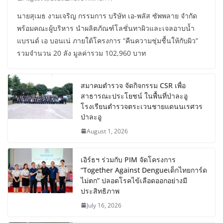
นายสุเมธ งามเจริญ กรรมการ บริษัท เอ-พลัส ซัพพลาย จำกัด
พร้อมคณะผู้บริหาร นำผลิตภัณฑ์โลชั่นทาผิวและเจลอาบน้ำ
แบรนด์ เอ บอนเน่ ภายใต้โครงการ “คืนความชุ่มชื้นให้กับผิว”
รวมจำนวน 20 ลัง มูลค่ารวม 102,960 บาท
สมาคมตำรวจ จัดกิจกรรม CSR เพื่อ
สาธารณะประโยชน์ ในพื้นที่ป่าละอู
โรงเรียนตำรวจตระเวนชายแดนนเรศวร
ป่าละอู
August 1, 2026
เอิร์ธฯ ร่วมกับ PIM จัดโครงการ
“Together Against Dengueเด็กไทยการ์ด
ไม่ตก” ปลอดโรคไข้เลือดออกอย่างมี
ประสิทธิภาพ
July 16, 2026