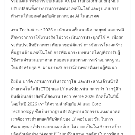
รวมถึงแนวทางการขับเคลื่อน AX (AI Transformation) ที่มุ่ง
ปรับเปลี่ยนทั้งกระบวนการพัฒนาเทคโนโลยีและรูปแบบการ
ทำงานให้สอดคล้องกับศักยภาพของ AI ในอนาคต
งาน Tech-Verse 2026 จะนำเสนอทั้งแนวคิด กลยุทธ์ และกรณี
ศึกษาจากการใช้งานจริง ไม่ว่าจะเป็นการประยุกต์ใช้ AI เพื่อยก
ระดับประสิทธิภาพการพัฒนาซอฟต์แวร์ การจัดการโครงสร้าง
พื้นฐานด้านเทคโนโลยี การพัฒนาระบบขนาดใหญ่ที่รองรับผู้
ใช้งานจำนวนมหาศาล ตลอดจนแนวทางการสร้างมาตรฐาน
ใหม่สำหรับยุค AI ผ่านประสบการณ์ตรงของทีมงานผู้พัฒนา
อึยบิน ปาร์ค กรรมการบริหารอาวุโส และประธานเจ้าหน้าที่
ฝ่ายเทคโนโลยี (CTO) ของ LY คอร์ปอเรชัน กล่าวว่า “เรารู้สึก
ยินดีเป็นอย่างยิ่งที่ได้จัดงาน Tech-Verse 2026 อีกครั้งในปีนี้
โดยในปี 2026 เราให้ความสำคัญกับ AI และ Core
Technology ซึ่งเป็นรากฐานสำคัญของนวัตกรรมแห่งอนาคต
เราต้องการถ่ายทอดวิสัยทัศน์ของ LY คอร์ปอเรชัน ในการ
พัฒนาทุกองค์ประกอบขององค์กร ไม่ว่าจะเป็นในเชิงการสร้าง
ผลิตภัณฑ์อย่าง “Agent i” ไปจนถึงสภาพแวดล้อมในการพัฒนา