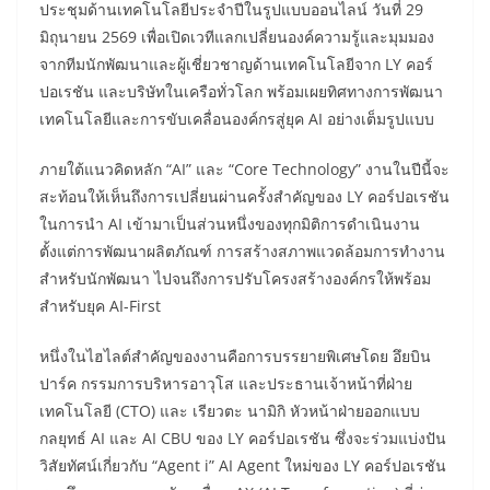
ประชุมด้านเทคโนโลยีประจำปีในรูปแบบออนไลน์ วันที่ 29
มิถุนายน 2569 เพื่อเปิดเวทีแลกเปลี่ยนองค์ความรู้และมุมมอง
จากทีมนักพัฒนาและผู้เชี่ยวชาญด้านเทคโนโลยีจาก LY คอร์
ปอเรชัน และบริษัทในเครือทั่วโลก พร้อมเผยทิศทางการพัฒนา
เทคโนโลยีและการขับเคลื่อนองค์กรสู่ยุค AI อย่างเต็มรูปแบบ
ภายใต้แนวคิดหลัก “AI” และ “Core Technology” งานในปีนี้จะ
สะท้อนให้เห็นถึงการเปลี่ยนผ่านครั้งสำคัญของ LY คอร์ปอเรชัน
ในการนำ AI เข้ามาเป็นส่วนหนึ่งของทุกมิติการดำเนินงาน
ตั้งแต่การพัฒนาผลิตภัณฑ์ การสร้างสภาพแวดล้อมการทำงาน
สำหรับนักพัฒนา ไปจนถึงการปรับโครงสร้างองค์กรให้พร้อม
สำหรับยุค AI-First
หนึ่งในไฮไลต์สำคัญของงานคือการบรรยายพิเศษโดย อึยบิน
ปาร์ค กรรมการบริหารอาวุโส และประธานเจ้าหน้าที่ฝ่าย
เทคโนโลยี (CTO) และ เรียวตะ นามิกิ หัวหน้าฝ่ายออกแบบ
กลยุทธ์ AI และ AI CBU ของ LY คอร์ปอเรชัน ซึ่งจะร่วมแบ่งปัน
วิสัยทัศน์เกี่ยวกับ “Agent i” AI Agent ใหม่ของ LY คอร์ปอเรชัน