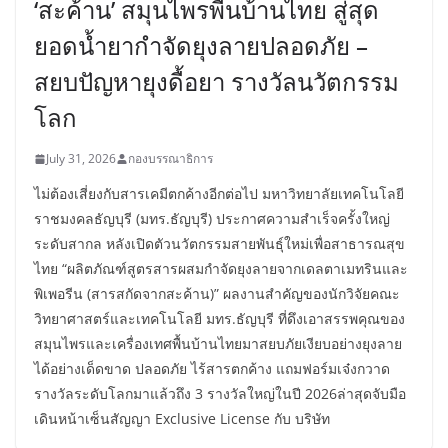
‘สะค้าน’ สมุนไพรพื้นบ้านไทย สู่สุด
ยอดน้ำยากำจัดยุงลายปลอดภัย –
สยบปัญหายุงดื้อยา รางวัลนวัตกรรม
โลก
July 31, 2026
กองบรรณาธิการ
ไม่ต้องเสี่ยงกับสารเคมีตกค้างอีกต่อไป มหาวิทยาลัยเทคโนโลยี
ราชมงคลธัญบุรี (มทร.ธัญบุรี) ประกาศความสำเร็จครั้งใหญ่
ระดับสากล หลังเปิดตัวนวัตกรรมสายพันธุ์ใหม่เพื่อสาธารณสุข
ไทย “ผลิตภัณฑ์สูตรสารผสมกำจัดยุงลายจากเดลตาเมทรินและ
พิเพอรีน (สารสกัดจากสะค้าน)” ผลงานสำคัญของนักวิจัยคณะ
วิทยาศาสตร์และเทคโนโลยี มทร.ธัญบุรี ที่ดึงเอาสรรพคุณของ
สมุนไพรและเครื่องเทศพื้นบ้านไทยมาสยบภัยเงียบอย่างยุงลาย
ได้อย่างเด็ดขาด ปลอดภัย ไร้สารตกค้าง แถมฟอร์มเจ๋งกวาด
รางวัลระดับโลกมาแล้วถึง 3 รางวัลใหญ่ในปี 2026ล่าสุดจับมือ
เดินหน้าเซ็นสัญญา Exclusive License กับ บริษัท