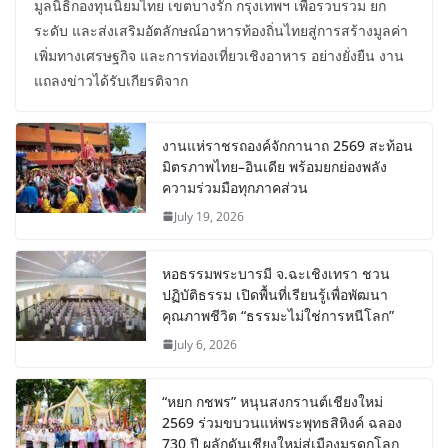
มูลนิธิกองทุนนิยมไทย เขตบางรัก กรุงเทพฯ เพื่อรวบรวม ยก
ระดับ และส่งเสริมอัตลักษณ์อาหารท้องถิ่นไทยสู่การสร้างมูลค่า
เพิ่มทางเศรษฐกิจ และการท่องเที่ยวเชิงอาหาร อย่างยั่งยืน งาน
แถลงข่าวได้รับเกียรติจาก
งานแห่ราชรถองค์จักกานาถ 2569 สะท้อน
มิตรภาพไทย–อินเดีย พร้อมยกย่องพลัง
ความร่วมมือทุกภาคส่วน
July 19, 2026
หอธรรมพระบารมี จ.ฉะเชิงเทรา ชวน
ปฏิบัติธรรม เปิดพื้นที่เรียนรู้เพื่อพัฒนา
คุณภาพชีวิต “ธรรมะไม่ใช่การหนีโลก”
July 6, 2026
“หยก กชพร” หนุนสงกรานต์เชียงใหม่
2569 ร่วมขบวนแห่พระพุทธสิหิงค์ ฉลอง
730 ปี ผลักดันเชียงใหม่สู่เมืองมรดกโลก