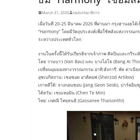
March 31, 2026
กองบรรณาธิการ
เมื่อวันที่ 20-25 มีนาคม 2026 ที่ผ่านมา กรุงฮานอยได
“Harmony” โดยมีวัตถุประสงค์เพื่อใช้พลังแห่งวรรณ
ระหว่างประเทศทั่วโลก
​งานในครั้งนี้ได้รับเกียรติจากเจ้าภาพ ศิลปินและกวี
โดย วานบาว (Van Bau) และ บางไอโธ (Bang Ai Tho)
เปลี่ยนมุมมองทางวรรณกรรม อาทิ:ฮังการี: พัล ดาเนีย
อุซเบกิสถาน: เชอซอด อาติคอฟ (Sherzod Artikov)
เกาหลีใต้: จางกอนซอบ (Jang Geon Seob), ปาร์คอินซุก
ไต้หวัน: เชนเทอมิน (Chen Te Min)
ไทย: เกศณี ไทยสนธิ (Gassanee Thaisonthi)