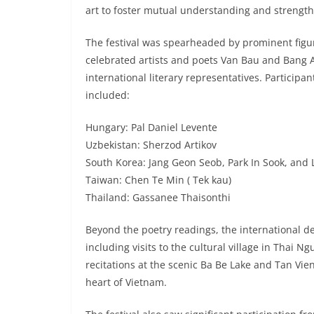
art to foster mutual understanding and strengthe
​The festival was spearheaded by prominent figur
celebrated artists and poets Van Bau and Bang 
international literary representatives. Participa
included:
​Hungary: Pal Daniel Levente
Uzbekistan: Sherzod Artikov
South Korea: Jang Geon Seob, Park In Sook, and 
Taiwan: Chen Te Min ( Tek kau)
Thailand: Gassanee Thaisonthi
​Beyond the poetry readings, the international d
including visits to the cultural village in Thai N
recitations at the scenic Ba Be Lake and Tan Vien
heart of Vietnam.