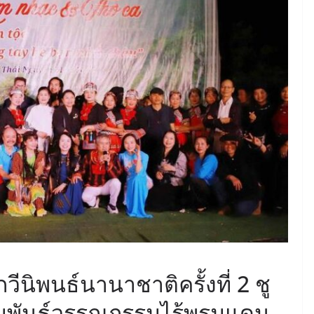
นิพนธ์นานาชาติครั้งที่ 2 ชู
สัมพันธ์วรรณกรรมไร้พรมแดน