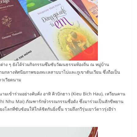
าง ๆ ยังได้ร่วมกิจกรรมซึมซับวัฒนธรรมท้องถิ่น ณ หมู่บ้าน
ามกลางทัศนียภาพของทะเลสาบบาไบ่และภูเขาตันเวียน ซึ่งถือเป็น
าวเวียดนาม
ข้าร่วมอย่างคับคั่ง อาทิ คิวบิกฮาว (Kieu Bich Hau), เหวียนคาน
i Nhu Mai) ภัณฑารักษ์วรรณกรรมชื่อดัง ซึ่งมาร่วมเป็นสักขีพยาน
กที่ซับซ้อนให้ใกล้ชิดกันยิ่งขึ้น รวมถึงกวีรุ่นเยาว์ดาวรุ่งอีร่า