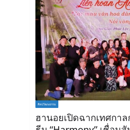
ศิลปวัฒนธรรม
ฮานอยเปิดฉากเทศกาลกวี
ธีม “Harmony” เชื่อม