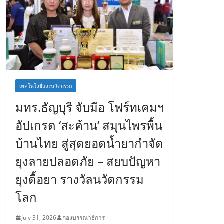
เทคโนโลยีและนวัตกรรม
มทร.ธัญบุรี จับมือ โฟร์ทเคมฯ
อัปเกรด ‘สะค้าน’ สมุนไพรพื้น
บ้านไทย สู่สุดยอดน้ำยากำจัด
ยุงลายปลอดภัย – สยบปัญหา
ยุงดื้อยา รางวัลนวัตกรรม
โลก
July 31, 2026
กองบรรณาธิการ