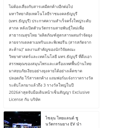
ไม่ต้องเสี่ยงกับสารเคมีตกค้างอีกต่อไป
มหาวิทยาลัยเทคโนโลยีราชมงคลธัญบุรี
(มทร.ธัญบุรี) ประกาศความสำเร็จครั้งใหญ่ระดับ
สากล หลังเปิดตัวนวัตกรรมสายพันธุ์ใหม่เพื่อ
สาธารณสุขไทย “ผลิตภัณฑ์สูตรสารผสมกำจัดยุง
ลายจากเดลตาเมทรินและพิเพอรีน (สารสกัดจาก
สะค้าน)” ผลงานสำคัญของนักวิจัยคณะ
วิทยาศาสตร์และเทคโนโลยี มทร.ธัญบุรี ที่ดึงเอา
สรรพคุณของสมุนไพรและเครื่องเทศพื้นบ้านไทย
มาสยบภัยเงียบอย่างยุงลายได้อย่างเด็ดขาด
ปลอดภัย ไร้สารตกค้าง แถมฟอร์มเจ๋งกวาดรางวัล
ระดับโลกมาแล้วถึง 3 รางวัลใหญ่ในปี
2026ล่าสุดจับมือเดินหน้าเซ็นสัญญา Exclusive
License กับ บริษัท
ไซลุน ไทยแลนด์ ชู
นวัตกรรมยาง EV นำ