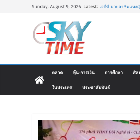
รฟท. เปิดเวทีรับฟังค
Skip
Latest:
Sunday, August 9, 2026
รถไฟฟ้าสายสีแดงเข้ม
to
โครงการบนพื้นฐานข้อ
content
เจบีซี มวยอาชีพแห่งญ
นริส”แนะเพิ่มไฟท์แฟ็ก
พลาด
พิตบลู ศิษย์ทรายทอง 
กำปั้นชนะน็อค ณัฐพัฒ
จ.สมุทรสาคร ผ่านเข้
บัลลังก์โลก 108 ป
ภารกิจตำรวจจราจรโ
ที่ 184 สำเร็จลุล่วง 
ตลาด
หุ้น-การเงิน
การศึกษา
ศิล
เอ-พลัสซัพพลาย เดินห
เอบอนเน่ เดอร์มาโลชั
ในประเทศ
ประชาสัมพันธ์
ห่วงใยสู่ผู้สูงอายุและ