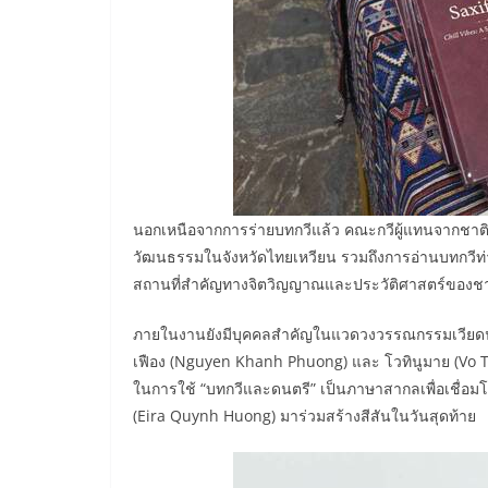
​นอกเหนือจากการร่ายบทกวีแล้ว คณะกวีผู้แทนจากชาติต่
วัฒนธรรมในจังหวัดไทยเหวียน รวมถึงการอ่านบทกวีท่
สถานที่สำคัญทางจิตวิญญาณและประวัติศาสตร์ของช
​ภายในงานยังมีบุคคลสำคัญในแวดวงวรรณกรรมเวียดนามเ
เฟือง (Nguyen Khanh Phuong) และ โวทินูมาย (Vo Th
ในการใช้ “บทกวีและดนตรี” เป็นภาษาสากลเพื่อเชื่อมโยงโล
(Eira Quynh Huong) มาร่วมสร้างสีสันในวันสุดท้าย