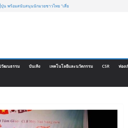
วามคิดเห็นประชาชน ครั้งที่ 2 โครงการ
 “วงเวียนใหญ่–มหาชัย” เดินหน้าพัฒนา
เท็จจริงและการมีส่วนร่วม
ี่ปุ่น พร้อมสนับสนุนนักมวยชาวไทย “เสี่ย
ซ์ เว็บรับรองสถิติมวย หลัง บล็อกเล็ก ผิด
กำปั้นดาวรุ่งวัย 15 ปีตัวแทน จ.พะเยาควง
น์ ทองไสล กำปั้นรุ่นพี่วัย 19 ปีตัวแทน
ารอบ 8 คนสุดท้ายมวยรอบโกลบอลเฮ้าส์ สู่
อนด์ในศึกมวยไทย SUPER CHAMP
ครงการพระราชดำริ นำส่งอวัยวะหัวใจ ดวง
ณ รพ.ศิริราช
ปวัฒนธรรม
บันเทิง
เทคโนโลยีและนวัตกรรม
CSR
ท่องเ
น้าโครงการ “คืนความชุ่มชื้นให้กับผิว” มอบ
่นยูเรียเข้มข้นแก่ กทม. ส่งต่อพลังความ
กลุ่มเปราะบางที่ประสบภัยทั่วทุกพื้นที่