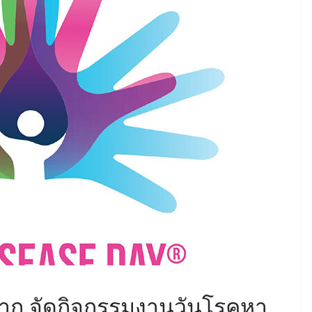
หายาก จัดกิจกรรมงานวันโรคหา