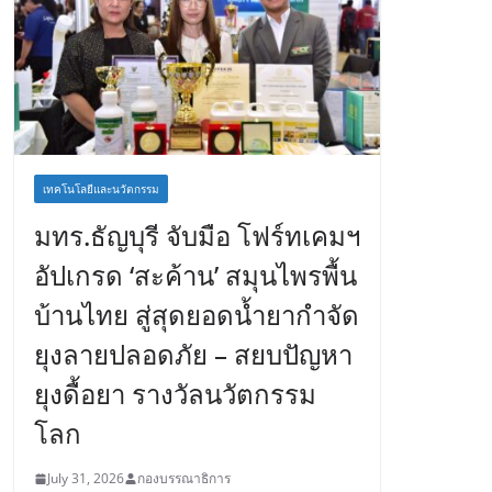
เทคโนโลยีและนวัตกรรม
มทร.ธัญบุรี จับมือ โฟร์ทเคมฯ
อัปเกรด ‘สะค้าน’ สมุนไพรพื้น
บ้านไทย สู่สุดยอดน้ำยากำจัด
ยุงลายปลอดภัย – สยบปัญหา
ยุงดื้อยา รางวัลนวัตกรรม
โลก
July 31, 2026
กองบรรณาธิการ