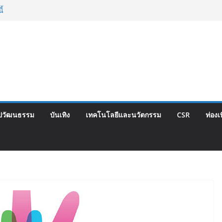
 ยุคบุกเบิก “วัดสุทธิฯ”รวมพลงาน “สิงห์สะพาน
ี้
ตสูชนะขาดนั่งบอร์ดการกีฬาเป็นสมัยที่สอง
hise Expo Thailand & TESE 2026 วันที่ 6-9
เมืองทองธานีพบทัพธุรกิจ&แฟรนไชส์ ซัพพลาย
ายได้ช่วยเศรษฐกิจไทย ลดใหญ่กว่า 250 บูธ คาด
ียดนาม 3-3 ลุ้นคว้าแชมป์คอนติเนนทัล 2026
ไทย จับมือ กระทรวงวัฒนธรรม แถลงเปิดตัว
ลักษณ์อาหารภูมิภาค “รสถิ่นไทย” เฟ้นหาเมนู
ปวัฒนธรรม
บันเทิง
เทคโนโลยีและนวัตกรรม
CSR
ท่องเ
 ดัน Soft Power สู่ระดับโลก