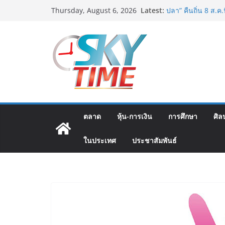
Skip
Latest:
อดีตแข้งดังทีมชาติ
Thursday, August 6, 2026
to
ปลา” คืนถิ่น 8 ส.ค.น
“นายกแก้ว”จากยูยิ
content
สตาร์ทวันนี้ Franc
ส.ค.69 ฮอลล์ 6-8 
เออร์สินค้า เติมร
เงินสะพัด 220 ลบ.
ฟุตซอลไทย เสมอ เว
นัดสุดท้าย
มูลนิธิกองทุนนิยม
โครงการ ประกวดอัต
ตลาด
หุ้น-การเงิน
การศึกษา
ศิล
ต้นตำรับ 4 ภูมิภาค
ในประเทศ
ประชาสัมพันธ์