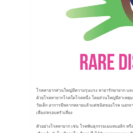
โรคหายากส่วนใหญ่มีความรุนแรง หายารักษายาก แล
ด้วยโรคหายากโรคใดโรคหนึ่ง โดยส่วนใหญ่มีสาเหตุมาจ
วัยเด็ก อาการมีหลากหลายแล้วแต่ชนิดของโรค นอกจากป
เสี่ยง/ครอบครัวเสี่ยง
ตัวอย่างโรคหายาก เช่น โรคพันธุกรรมเมแทบอลิก หรือท