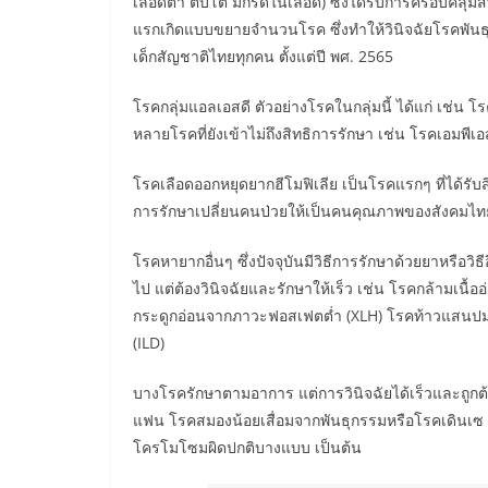
เลือดต่ำ ตับโต มีกรดในเลือด) ซึ่งได้รับการครอบคลุม
แรกเกิดแบบขยายจำนวนโรค ซึ่งทำให้วินิจฉัยโรคพันธุ
เด็กสัญชาติไทยทุกคน ตั้งแต่ปี พศ. 2565
โรคกลุ่มแอลเอสดี ตัวอย่างโรคในกลุ่มนี้ ได้แก่ เช่น โรค
หลายโรคที่ยังเข้าไม่ถึงสิทธิการรักษา เช่น โรคเอมพี
โรคเลือดออกหยุดยากฮีโมฟิเลีย เป็นโรคแรกๆ ที่ได้รับส
การรักษาเปลี่ยนคนป่วยให้เป็นคนคุณภาพของสังคมไท
โรคหายากอื่นๆ ซึ่งปัจจุบันมีวิธีการรักษาด้วยยาหรือว
ไป แต่ต้องวินิจฉัยและรักษาให้เร็ว เช่น โรคกล้ามเนื
กระดูกอ่อนจากภาวะฟอสเฟตต่ำ (XLH) โรคท้าวแสนปม 
(ILD)
บางโรครักษาตามอาการ แต่การวินิจฉัยได้เร็วและถูกต
แฟน โรคสมองน้อยเสื่อมจากพันธุกรรมหรือโรคเดินเซ
โครโมโซมผิดปกติบางแบบ เป็นต้น