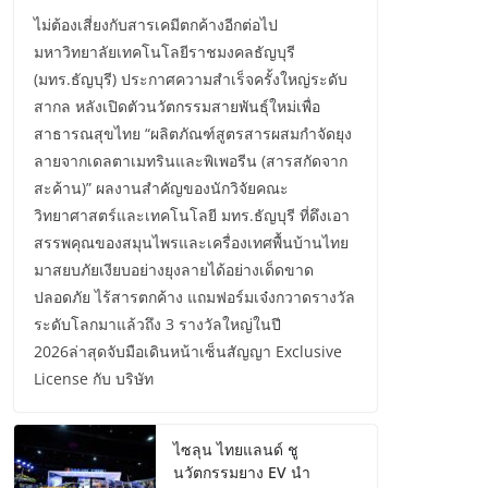
ไม่ต้องเสี่ยงกับสารเคมีตกค้างอีกต่อไป
มหาวิทยาลัยเทคโนโลยีราชมงคลธัญบุรี
(มทร.ธัญบุรี) ประกาศความสำเร็จครั้งใหญ่ระดับ
สากล หลังเปิดตัวนวัตกรรมสายพันธุ์ใหม่เพื่อ
สาธารณสุขไทย “ผลิตภัณฑ์สูตรสารผสมกำจัดยุง
ลายจากเดลตาเมทรินและพิเพอรีน (สารสกัดจาก
สะค้าน)” ผลงานสำคัญของนักวิจัยคณะ
วิทยาศาสตร์และเทคโนโลยี มทร.ธัญบุรี ที่ดึงเอา
สรรพคุณของสมุนไพรและเครื่องเทศพื้นบ้านไทย
มาสยบภัยเงียบอย่างยุงลายได้อย่างเด็ดขาด
ปลอดภัย ไร้สารตกค้าง แถมฟอร์มเจ๋งกวาดรางวัล
ระดับโลกมาแล้วถึง 3 รางวัลใหญ่ในปี
2026ล่าสุดจับมือเดินหน้าเซ็นสัญญา Exclusive
License กับ บริษัท
ไซลุน ไทยแลนด์ ชู
นวัตกรรมยาง EV นำ