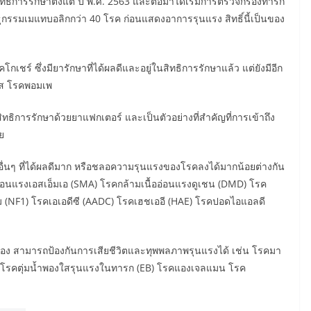
สิทธิการรักษาตั้งแต่ ปี พ.ศ. 2563 และต่อมาได้เริ่มการตรวจกรองทารก
กรรมเมแทบอลิกกว่า 40 โรค ก่อนแสดงอาการรุนแรง สิทธิ์นี้เป็นของ
โกเชร์ ซึ่งมียารักษาที่ได้ผลดีและอยู่ในสิทธิการรักษาแล้ว แต่ยังมีอีก
เอส โรคพอมเพ
ิทธิการรักษาด้วยยาแฟกเตอร์ และเป็นตัวอย่างที่สำคัญที่การเข้าถึง
ย
ิธีอื่นๆ ที่ได้ผลดีมาก หรือชลอความรุนแรงของโรคลงได้มากน้อยต่างกัน
้ออ่อนแรงเอสเอ็มเอ (SMA) โรคกล้ามเนื้ออ่อนแรงดูเชน (DMD) โรค
(NF1) โรคเอเอดีซี (AADC) โรคเฮชเออี (HAE) โรคปอดไอแอลดี
้อง สามารถป้องกันการเสียชีวิตและทุพพลภาพรุนแรงได้ เช่น โรคมา
 โรคตุ่มน้ำพองใสรุนแรงในทารก (EB) โรคแองเจลแมน โรค