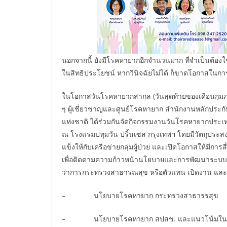
นอกจากนี้ ยังมีโรคหายากอีกจำนวนมาก ที่จำเป็นต้องใช้วิ
ในสิทธิประโยชน์ หากวินิจฉัยไม่ได้ ก็ขาดโอกาสในกา
ในโอกาสวันโรคหายากสากล (วันสุดท้ายของเดือนกุมภาพัน
ๆ ผู้เชี่ยวชาญและศูนย์โรคหายาก สำนักงานหลักประ
แห่งชาติ ได้ร่วมกันจัดกิจกรรมงานวันโรคหายากประเทศ
ณ โรงแรมปทุมวัน ปริ้นเซส กรุงเทพฯ โดยมีวัตถุประส
แข็งให้กับเครือข่ายกลุ่มผู้ป่วย และเปิดโอกาสให้มีการสื
เพื่อติดตามความก้าวหน้านโยบายและการพัฒนาระบบกา
ว่าการกระทรวงสาธารณสุข หรือตัวแทน เปิดงาน และก
– นโยบายโรคหายาก กระทรวงสาธารรสุข
– นโยบายโรคหายาก สปสช. และแนวโน้มใน