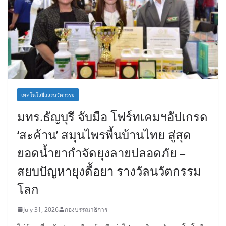
เทคโนโลยีและนวัตกรรม
มทร.ธัญบุรี จับมือ โฟร์ทเคมฯอัปเกรด
‘สะค้าน’ สมุนไพรพื้นบ้านไทย สู่สุด
ยอดน้ำยากำจัดยุงลายปลอดภัย –
สยบปัญหายุงดื้อยา รางวัลนวัตกรรม
โลก
July 31, 2026
กองบรรณาธิการ