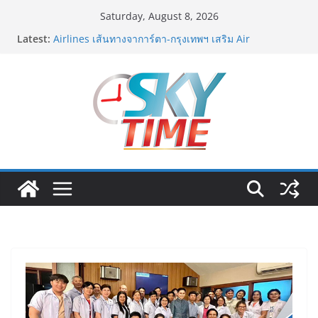
Skip
Saturday, August 8, 2026
to
Latest:
ททท. ต้อนรับเที่ยวบินปฐมฤกษ์สายการบิน TransNusa
content
Airlines เส้นทางจาการ์ตา-กรุงเทพฯ เสริม Air
Connectivity ดึงนักท่องเที่ยวคุณภาพจากอินโดนีเซีย เริ่ม
เที่ยวแรกบินแรก 6 สิงหาคมนี้
ม.วลัยลักษณ์ จับมือ รพ.กรุงเทพสิริโรจน์ ยกระดับ
สารสนเทศการแพทย์-เวชศาสตร์ป้องกัน สู่ศูนย์กลางภาค
ใต้ตอนบน
รฟท. เปิดเวทีรับฟังความคิดเห็นประชาชน ครั้งที่ 2
โครงการรถไฟฟ้าสายสีแดงเข้ม “วงเวียนใหญ่–มหาชัย”
เดินหน้าพัฒนาโครงการบนพื้นฐานข้อเท็จจริงและการมี
ส่วนร่วม
เจบีซี มวยอาชีพแห่งญี่ปุ่น พร้อมสนับสนุนนักมวยชาวไทย
“เสี่ยนริส”แนะเพิ่มไฟท์แฟ็กซ์ เว็บรับรองสถิติมวย หลัง
บล็อกเล็ก ผิดพลาด
ททท. เดินหน้ารุกตลาด Corporate Travel ดึงเอเย่นต์กว่า
52 บริษัท ทดสอบเส้นทางท่องเที่ยว Corporate ยกระดับ
ภาคตะวันออกสู่จุดหมายปลายทางคุณภาพ