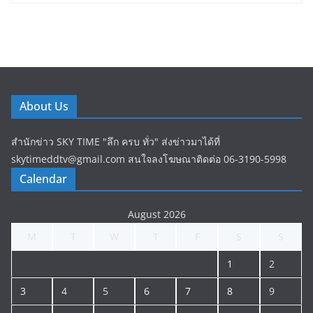
About Us
สำนักข่าว SKY TIME "ลึก ครบ ทั่ว" ส่งข่าวมาได้ที่
skytimeddtv@gmail.com สนใจลงโฆษณาติดต่อ 06-3190-5998
Calendar
August 2026
M
T
W
T
F
S
S
1
2
3
4
5
6
7
8
9