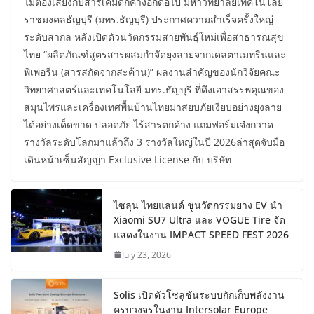
ไม่ต้องเสี่ยงกับสารเคมีตกค้างอีกต่อไป มหาวิทยาลัยเทคโนโลยี
ราชมงคลธัญบุรี (มทร.ธัญบุรี) ประกาศความสำเร็จครั้งใหญ่
ระดับสากล หลังเปิดตัวนวัตกรรมสายพันธุ์ใหม่เพื่อสาธารณสุข
ไทย “ผลิตภัณฑ์สูตรสารผสมกำจัดยุงลายจากเดลตาเมทรินและ
พิเพอรีน (สารสกัดจากสะค้าน)” ผลงานสำคัญของนักวิจัยคณะ
วิทยาศาสตร์และเทคโนโลยี มทร.ธัญบุรี ที่ดึงเอาสรรพคุณของ
สมุนไพรและเครื่องเทศพื้นบ้านไทยมาสยบภัยเงียบอย่างยุงลาย
ได้อย่างเด็ดขาด ปลอดภัย ไร้สารตกค้าง แถมฟอร์มเจ๋งกวาด
รางวัลระดับโลกมาแล้วถึง 3 รางวัลใหญ่ในปี 2026ล่าสุดจับมือ
เดินหน้าเซ็นสัญญา Exclusive License กับ บริษัท
ไซลุน ไทยแลนด์ ชูนวัตกรรมยาง EV นำ
Xiaomi SU7 Ultra และ VOGUE Tire จัด
แสดงในงาน IMPACT SPEED FEST 2026
July 23, 2026
Solis เปิดตัวโซลูชันระบบกักเก็บพลังงาน
ครบวงจรในงาน Intersolar Europe