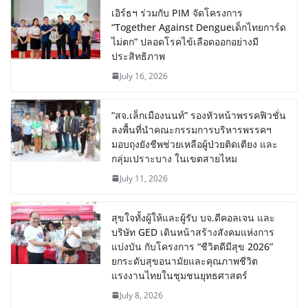
เอิร์ธฯ ร่วมกับ PIM จัดโครงการ
“Together Against Dengueเด็กไทยการ์ด
ไม่ตก” ปลอดโรคไข้เลือดออกอย่างมี
ประสิทธิภาพ
July 16, 2026
“สจ.เล็กเมืองนนท์” รองหัวหน้าพรรคฟิวชั่น
ลงพื้นที่นำคณะกรรมการบริหารพรรคฯ
มอบถุงยังชีพช่วยเหลือผู้ป่วยติดเตียง และ
กลุ่มเปราะบาง ในเขตสายไหม
July 11, 2026
สุขใจทั้งผู้ให้และผู้รับ บจ.ดีคอลเจน และ
บริษัท GED เดินหน้าสร้างสังคมแห่งการ
แบ่งบัน​ กับโครงการ “ชีวิตดีมีสุข 2026”
ยกระดับสุขอนามัยและคุณภาพชีวิต
แรงงานไทยในชุมชนยุทธศาสตร์
July 8, 2026