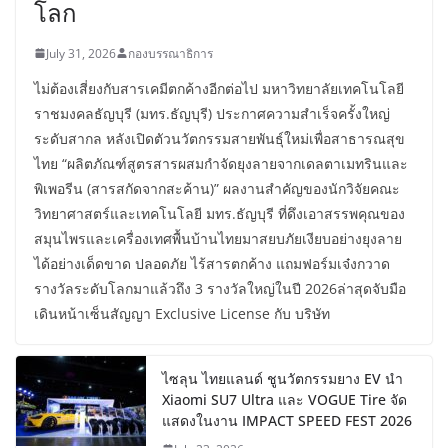
โลก
July 31, 2026
กองบรรณาธิการ
ไม่ต้องเสี่ยงกับสารเคมีตกค้างอีกต่อไป มหาวิทยาลัยเทคโนโลยี
ราชมงคลธัญบุรี (มทร.ธัญบุรี) ประกาศความสำเร็จครั้งใหญ่
ระดับสากล หลังเปิดตัวนวัตกรรมสายพันธุ์ใหม่เพื่อสาธารณสุข
ไทย “ผลิตภัณฑ์สูตรสารผสมกำจัดยุงลายจากเดลตาเมทรินและ
พิเพอรีน (สารสกัดจากสะค้าน)” ผลงานสำคัญของนักวิจัยคณะ
วิทยาศาสตร์และเทคโนโลยี มทร.ธัญบุรี ที่ดึงเอาสรรพคุณของ
สมุนไพรและเครื่องเทศพื้นบ้านไทยมาสยบภัยเงียบอย่างยุงลาย
ได้อย่างเด็ดขาด ปลอดภัย ไร้สารตกค้าง แถมฟอร์มเจ๋งกวาด
รางวัลระดับโลกมาแล้วถึง 3 รางวัลใหญ่ในปี 2026ล่าสุดจับมือ
เดินหน้าเซ็นสัญญา Exclusive License กับ บริษัท
ไซลุน ไทยแลนด์ ชูนวัตกรรมยาง EV นำ
Xiaomi SU7 Ultra และ VOGUE Tire จัด
แสดงในงาน IMPACT SPEED FEST 2026