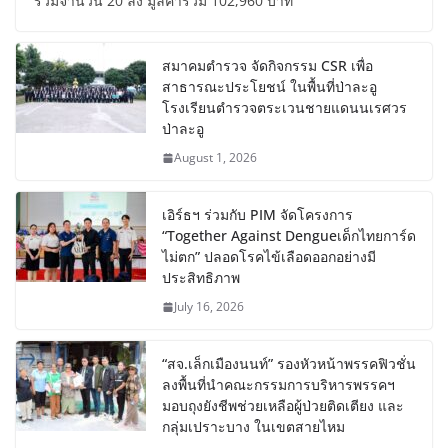
รวมจำนวน 20 ลัง มูลค่ารวม 102,960 บาท
สมาคมตำรวจ จัดกิจกรรม CSR เพื่อ
สาธารณะประโยชน์ ในพื้นที่ป่าละอู
โรงเรียนตำรวจตระเวนชายแดนนเรศวร
ป่าละอู
August 1, 2026
เอิร์ธฯ ร่วมกับ PIM จัดโครงการ
“Together Against Dengueเด็กไทยการ์ด
ไม่ตก” ปลอดโรคไข้เลือดออกอย่างมี
ประสิทธิภาพ
July 16, 2026
“สจ.เล็กเมืองนนท์” รองหัวหน้าพรรคฟิวชั่น
ลงพื้นที่นำคณะกรรมการบริหารพรรคฯ
มอบถุงยังชีพช่วยเหลือผู้ป่วยติดเตียง และ
กลุ่มเปราะบาง ในเขตสายไหม