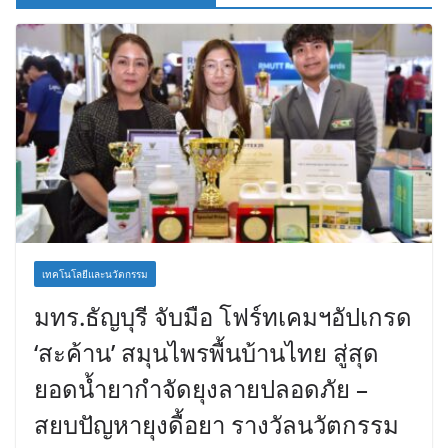
เทคโนโลยีและนวัตกรรม
มทร.ธัญบุรี จับมือ โฟร์ทเคมฯอัปเกรด
‘สะค้าน’ สมุนไพรพื้นบ้านไทย สู่สุด
ยอดน้ำยากำจัดยุงลายปลอดภัย –
สยบปัญหายุงดื้อยา รางวัลนวัตกรรม