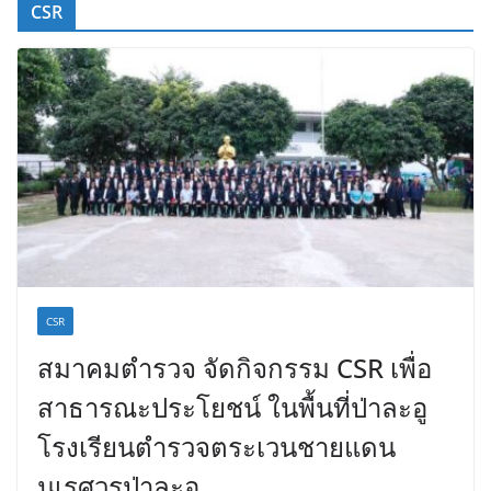
CSR
CSR
สมาคมตำรวจ จัดกิจกรรม CSR เพื่อ
สาธารณะประโยชน์ ในพื้นที่ป่าละอู
โรงเรียนตำรวจตระเวนชายแดน
นเรศวรป่าละอู