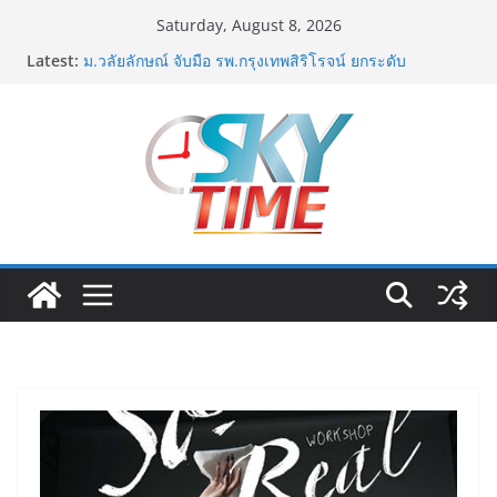
Skip
Saturday, August 8, 2026
to
ททท. ต้อนรับเที่ยวบินปฐมฤกษ์สายการบิน TransNusa
Latest:
Airlines เส้นทางจาการ์ตา-กรุงเทพฯ เสริม Air
content
Connectivity ดึงนักท่องเที่ยวคุณภาพจากอินโดนีเซีย เริ่ม
เที่ยวแรกบินแรก 6 สิงหาคมนี้
ม.วลัยลักษณ์ จับมือ รพ.กรุงเทพสิริโรจน์ ยกระดับ
สารสนเทศการแพทย์-เวชศาสตร์ป้องกัน สู่ศูนย์กลางภาค
ใต้ตอนบน
รฟท. เปิดเวทีรับฟังความคิดเห็นประชาชน ครั้งที่ 2
โครงการรถไฟฟ้าสายสีแดงเข้ม “วงเวียนใหญ่–มหาชัย”
เดินหน้าพัฒนาโครงการบนพื้นฐานข้อเท็จจริงและการมี
ส่วนร่วม
เจบีซี มวยอาชีพแห่งญี่ปุ่น พร้อมสนับสนุนนักมวยชาวไทย
“เสี่ยนริส”แนะเพิ่มไฟท์แฟ็กซ์ เว็บรับรองสถิติมวย หลัง
บล็อกเล็ก ผิดพลาด
ททท. เดินหน้ารุกตลาด Corporate Travel ดึงเอเย่นต์กว่า
52 บริษัท ทดสอบเส้นทางท่องเที่ยว Corporate ยกระดับ
ภาคตะวันออกสู่จุดหมายปลายทางคุณภาพ