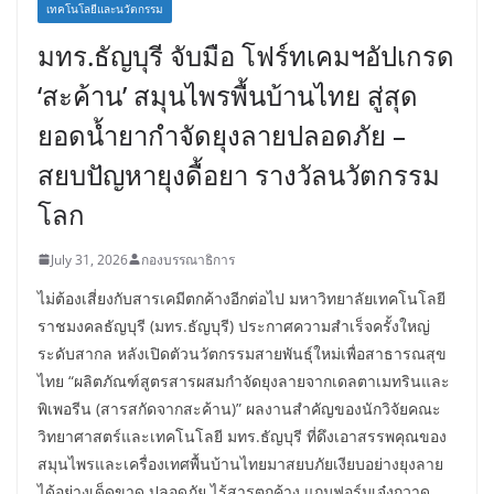
เทคโนโลยีและนวัตกรรม
มทร.ธัญบุรี จับมือ โฟร์ทเคมฯอัปเกรด
‘สะค้าน’ สมุนไพรพื้นบ้านไทย สู่สุด
ยอดน้ำยากำจัดยุงลายปลอดภัย –
สยบปัญหายุงดื้อยา รางวัลนวัตกรรม
โลก
July 31, 2026
กองบรรณาธิการ
ไม่ต้องเสี่ยงกับสารเคมีตกค้างอีกต่อไป มหาวิทยาลัยเทคโนโลยี
ราชมงคลธัญบุรี (มทร.ธัญบุรี) ประกาศความสำเร็จครั้งใหญ่
ระดับสากล หลังเปิดตัวนวัตกรรมสายพันธุ์ใหม่เพื่อสาธารณสุข
ไทย “ผลิตภัณฑ์สูตรสารผสมกำจัดยุงลายจากเดลตาเมทรินและ
พิเพอรีน (สารสกัดจากสะค้าน)” ผลงานสำคัญของนักวิจัยคณะ
วิทยาศาสตร์และเทคโนโลยี มทร.ธัญบุรี ที่ดึงเอาสรรพคุณของ
สมุนไพรและเครื่องเทศพื้นบ้านไทยมาสยบภัยเงียบอย่างยุงลาย
ได้อย่างเด็ดขาด ปลอดภัย ไร้สารตกค้าง แถมฟอร์มเจ๋งกวาด