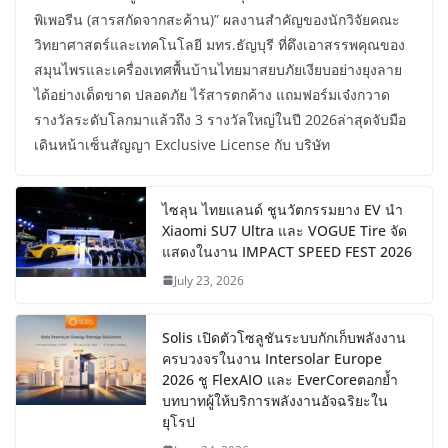
พิเพอรีน (สารสกัดจากสะค้าน)” ผลงานสำคัญของนักวิจัยคณะ
วิทยาศาสตร์และเทคโนโลยี มทร.ธัญบุรี ที่ดึงเอาสรรพคุณของ
สมุนไพรและเครื่องเทศพื้นบ้านไทยมาสยบภัยเงียบอย่างยุงลาย
ได้อย่างเด็ดขาด ปลอดภัย ไร้สารตกค้าง แถมฟอร์มเจ๋งกวาด
รางวัลระดับโลกมาแล้วถึง 3 รางวัลใหญ่ในปี 2026ล่าสุดจับมือ
เดินหน้าเซ็นสัญญา Exclusive License กับ บริษัท
ไซลุน ไทยแลนด์ ชูนวัตกรรมยาง EV นำ
Xiaomi SU7 Ultra และ VOGUE Tire จัด
แสดงในงาน IMPACT SPEED FEST 2026
July 23, 2026
Solis เปิดตัวโซลูชันระบบกักเก็บพลังงาน
ครบวงจรในงาน Intersolar Europe
2026 ชู FlexAIO และ EverCoreตอกย้ำ
บทบาทผู้ให้บริการพลังงานอัจฉริยะใน
ยุโรป