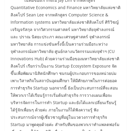
“ในทีมของเราก็จะมี Jay Lim จากหลักสูตร
Quantitative Economics and Finance มหาวิทยาลัยแห่งชาติ
สิงคโปร์ Sean Lee จากหลักสูตร Computer Science &
Information systems มหาวิทยาลัยแห่งชาติสิงคโปร์ ศิริวิชญ์
เจริญจรัสกุล จากวิศวกรรมศาสตร์ มหาวิทยาลัยจุฬาลงกรณ์
และ ปราณ นิตยะประภา คณะเศรษฐศาสตร์ จุฬาลงกรณ์
มหาวิทยาลัย การแข่งขันครั้งนี้เป็นความร่วมมือระหว่าง
จุฬาลงกรณ์มหาวิทยาลัย ศูนย์กลางนวัตกรรมแห่งจุฬาฯ (CU
Innovations Hub) ด้วยความร่วมมือของมหาวิทยาลัยแห่งชาติ
สิงคโปร์ เรียกว่าเป็นงาน Startup Ecosystem Exposure จัด
ขึ้นเพื่อพัฒนานิสิตนักศึกษา ชมรมผู้ประกอบการของหน่วยบ่ม
เพาะวิสาหกิจในสถาบันอุดมศึกษา ให้มีศักยภาพในการต่อยอด
การทำธุรกิจ Startup นอกจากนี้ ยังเป็นประสบการณ์ที่จะสอน
ให้พวกเราได้เรียนรู้การเริ่มต้นทำธุรกิจ การวางแผนเพื่อจะ
บริหารจัดการในการทำ Startup และยังได้แลกเปลี่ยนเรียนรู้
ได้รู้จักเพื่อนๆ ด้วยค่ะ ภายในงานก็ได้ฟังความรู้ ฟัง
ประสบการณ์จากผู้เชี่ยวชาญที่อยู่ในแวดวงการทำธุรกิจ
Startup มาพูดคุยด้วยค่ะ สำหรับทีมของพวกเราทำแพลตฟอร์ม