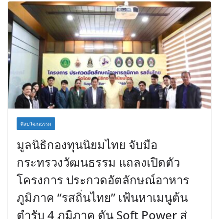
ศิลปวัฒนธรรม
มูลนิธิกองทุนนิยมไทย จับมือ
กระทรวงวัฒนธรรม แถลงเปิดตัว
โครงการ ประกวดอัตลักษณ์อาหาร
ภูมิภาค “รสถิ่นไทย” เฟ้นหาเมนูต้น
ตำรับ 4 ภูมิภาค ดัน Soft Power สู่