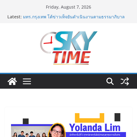
Skip
Friday, August 7, 2026
to
Latest:
มทร.กรุงเทพ โต้ข่าวเท็จยันดำเนินงานตามธรรมาภิบาล
content
แจงชัด MOU–หลักสูตร–วีซ่าถูกต้องตามกฎหมาย พร้อมจ่อ
ดำเนินคดีผู้บิดเบือนข้อมูล
ฟุตซอลไทย พ่าย รัสเซีย 1-7 ส่งท้ายรายการ คอนติเนนทัล
ฟุตซอล แชมเปี้ยนชิพ 2026
ททท. เดินหน้ารุกตลาด Corporate Travel ดึงเอเย่นต์กว่า
52 บริษัท ทดสอบเส้นทางท่องเที่ยว Corporate ยกระดับ
ภาคตะวันออกสู่จุดหมายปลายทางคุณภาพ
ททท. ต้อนรับเที่ยวบินปฐมฤกษ์สายการบิน TransNusa
Airlines เส้นทางจาการ์ตา-กรุงเทพฯ เสริม Air
Connectivity ดึงนักท่องเที่ยวคุณภาพจากอินโดนีเซีย เริ่ม
เที่ยวแรกบินแรก 6 สิงหาคมนี้
ม.วลัยลักษณ์ จับมือ รพ.กรุงเทพสิริโรจน์ ยกระดับ
สารสนเทศการแพทย์-เวชศาสตร์ป้องกัน สู่ศูนย์กลางภาค
ใต้ตอนบน