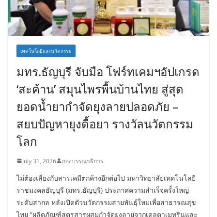
เทคโนโลยีและนวัตกรรม
มทร.ธัญบุรี จับมือ โฟร์ทเคมฯอัปเกรด
‘สะค้าน’ สมุนไพรพื้นบ้านไทย สู่สุด
ยอดน้ำยากำจัดยุงลายปลอดภัย –
สยบปัญหายุงดื้อยา รางวัลนวัตกรรม
โลก
July 31, 2026
กองบรรณาธิการ
ไม่ต้องเสี่ยงกับสารเคมีตกค้างอีกต่อไป มหาวิทยาลัยเทคโนโลยี
ราชมงคลธัญบุรี (มทร.ธัญบุรี) ประกาศความสำเร็จครั้งใหญ่
ระดับสากล หลังเปิดตัวนวัตกรรมสายพันธุ์ใหม่เพื่อสาธารณสุข
ไทย “ผลิตภัณฑ์สูตรสารผสมกำจัดยุงลายจากเดลตาเมทรินและ