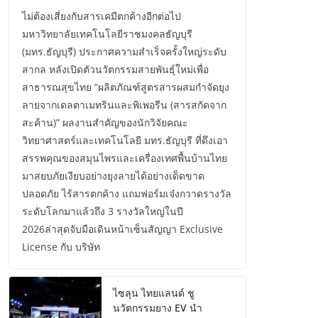
ไม่ต้องเสี่ยงกับสารเคมีตกค้างอีกต่อไป
มหาวิทยาลัยเทคโนโลยีราชมงคลธัญบุรี
(มทร.ธัญบุรี) ประกาศความสำเร็จครั้งใหญ่ระดับ
สากล หลังเปิดตัวนวัตกรรมสายพันธุ์ใหม่เพื่อ
สาธารณสุขไทย “ผลิตภัณฑ์สูตรสารผสมกำจัดยุง
ลายจากเดลตาเมทรินและพิเพอรีน (สารสกัดจาก
สะค้าน)” ผลงานสำคัญของนักวิจัยคณะ
วิทยาศาสตร์และเทคโนโลยี มทร.ธัญบุรี ที่ดึงเอา
สรรพคุณของสมุนไพรและเครื่องเทศพื้นบ้านไทย
มาสยบภัยเงียบอย่างยุงลายได้อย่างเด็ดขาด
ปลอดภัย ไร้สารตกค้าง แถมฟอร์มเจ๋งกวาดรางวัล
ระดับโลกมาแล้วถึง 3 รางวัลใหญ่ในปี
2026ล่าสุดจับมือเดินหน้าเซ็นสัญญา Exclusive
License กับ บริษัท
ไซลุน ไทยแลนด์ ชู
นวัตกรรมยาง EV นำ