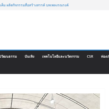
ตสูชนะขาดนั่งบอร์ดการกีฬาเป็นสมัยที่สอง
เค็ม ผลิตกิจกรรมสื่อสร้างสรรค์ บทเพลงรณรงค์
่อเพลง “ด้วยความห่วงไต”
กรรม CSR เพื่อสาธารณะประโยชน์ ในพื้นที่
ตำรวจตระเวนชายแดนนเรศวรป่าละอู
ไทย จับมือ กระทรวงวัฒนธรรม แถลงเปิดตัว
ลักษณ์อาหารภูมิภาค “รสถิ่นไทย” เฟ้นหาเมนู
 ดัน Soft Power สู่ระดับโลก
 ยุคบุกเบิก “วัดสุทธิฯ”รวมพลงาน “สิงห์สะพาน
ี้
ปวัฒนธรรม
บันเทิง
เทคโนโลยีและนวัตกรรม
CSR
ท่องเ