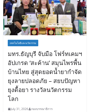
เทคโนโลยีและนวัตกรรม
มทร.ธัญบุรี จับมือ โฟร์ทเคมฯ
อัปเกรด ‘สะค้าน’ สมุนไพรพื้น
บ้านไทย สู่สุดยอดน้ำยากำจัด
ยุงลายปลอดภัย – สยบปัญหา
ยุงดื้อยา รางวัลนวัตกรรม
โลก
July 31, 2026
กองบรรณาธิการ