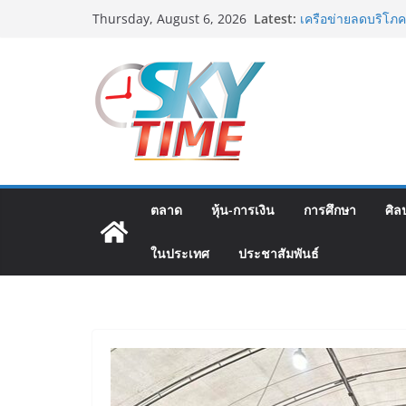
Skip
Latest:
“นายกแก้ว”จากยูยิ
Thursday, August 6, 2026
to
เครือข่ายลดบริโภค
เครือข่ายลดเค็ม ชื
content
สมาคมตำรวจ จัดกิจ
ป่าละอู โรงเรียน
มูลนิธิกองทุนนิยม
โครงการ ประกวดอัต
ต้นตำรับ 4 ภูมิภาค
อดีตแข้งดังทีมชาติ
ปลา” คืนถิ่น 8 ส.ค.น
ตลาด
หุ้น-การเงิน
การศึกษา
ศิล
ในประเทศ
ประชาสัมพันธ์