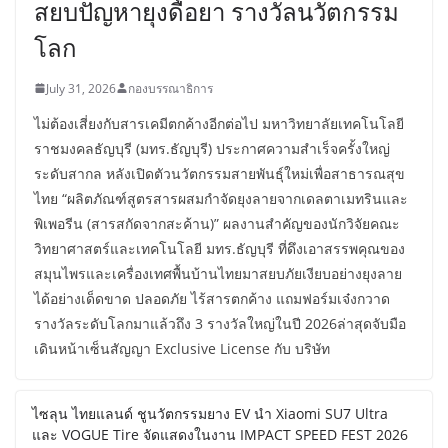
สยบปัญหายุงดื้อยา รางวัลนวัตกรรม
โลก
July 31, 2026
กองบรรณาธิการ
ไม่ต้องเสี่ยงกับสารเคมีตกค้างอีกต่อไป มหาวิทยาลัยเทคโนโลยี
ราชมงคลธัญบุรี (มทร.ธัญบุรี) ประกาศความสำเร็จครั้งใหญ่
ระดับสากล หลังเปิดตัวนวัตกรรมสายพันธุ์ใหม่เพื่อสาธารณสุข
ไทย “ผลิตภัณฑ์สูตรสารผสมกำจัดยุงลายจากเดลตาเมทรินและ
พิเพอรีน (สารสกัดจากสะค้าน)” ผลงานสำคัญของนักวิจัยคณะ
วิทยาศาสตร์และเทคโนโลยี มทร.ธัญบุรี ที่ดึงเอาสรรพคุณของ
สมุนไพรและเครื่องเทศพื้นบ้านไทยมาสยบภัยเงียบอย่างยุงลาย
ได้อย่างเด็ดขาด ปลอดภัย ไร้สารตกค้าง แถมฟอร์มเจ๋งกวาด
รางวัลระดับโลกมาแล้วถึง 3 รางวัลใหญ่ในปี 2026ล่าสุดจับมือ
เดินหน้าเซ็นสัญญา Exclusive License กับ บริษัท
ไซลุน ไทยแลนด์ ชูนวัตกรรมยาง EV นำ Xiaomi SU7 Ultra
และ VOGUE Tire จัดแสดงในงาน IMPACT SPEED FEST 2026