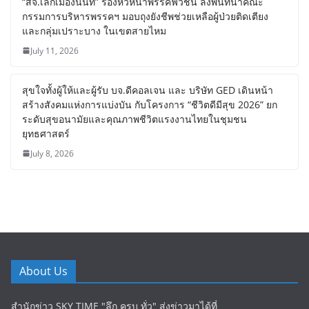
“สจ.เล็กเมืองนนท์” รองหัวหน้าพรรคฟิวชั่น ลงพื้นที่นำคณะ
กรรมการบริหารพรรคฯ มอบถุงยังชีพช่วยเหลือผู้ป่วยติดเตียง
และกลุ่มเปราะบาง ในเขตสายไหม
July 11, 2026
สุขใจทั้งผู้ให้และผู้รับ บจ.ดีคอลเจน และ บริษัท GED เดินหน้า
สร้างสังคมแห่งการแบ่งบัน​ กับโครงการ “ชีวิตดีมีสุข 2026” ยก
ระดับสุขอนามัยและคุณภาพชีวิตแรงงานไทยในชุมชน
ยุทธศาสตร์
July 8, 2026
About Us
สำนักข่าว SKY TIME "ลึก ครบ ทั่ว" ส่งข่าวมาได้ที่