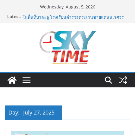
Skip
Wednesday, August 5, 2026
to
สมาคมตำรวจ จัดกิจกรรม CSR เพื่อสาธารณะประโยชน์
Latest:
content
ในพื้นที่ป่าละอู โรงเรียนตำรวจตระเวนชายแดนนเรศวร
ป่าละอู
“ขจรศักดิ์” ที่ปรึกษา สนท. – ผู้บริหาร บจก.ฐาปนินทร์ ผู้
สร้างป้ายสมาคมยุคเริ่มแรก จัดบวงสรวงใหญ่พระสยามเท
วาธิราช ย้ำความผูกพันยาวนานกว่า 30 ปี
อดีตแข้งดังทีมชาติ ยุคบุกเบิก “วัดสุทธิฯ”รวมพลงาน “สิงห์
สะพานปลา” คืนถิ่น 8 ส.ค.นี้
“นายกแก้ว”จากยูยิตสูชนะขาดนั่งบอร์ดการกีฬาเป็นสมัยที่
สอง
เครือข่ายลดบริโภคเค็ม ผลิตกิจกรรมสื่อสร้างสรรค์
บทเพลงรณรงค์เครือข่ายลดเค็ม ชื่อเพลง “ด้วยความห่วง
ไต”
Day:
July 27, 2025