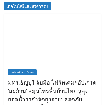
เทคโนโลยีและนวัตกรรม
เทคโนโลยีและนวัตกรรม
มทร.ธัญบุรี จับมือ โฟร์ทเคมฯอัปเกรด
‘สะค้าน’ สมุนไพรพื้นบ้านไทย สู่สุด
ยอดน้ำยากำจัดยุงลายปลอดภัย –