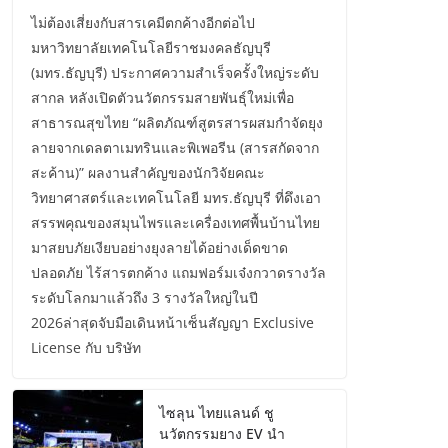
ไม่ต้องเสี่ยงกับสารเคมีตกค้างอีกต่อไป
มหาวิทยาลัยเทคโนโลยีราชมงคลธัญบุรี
(มทร.ธัญบุรี) ประกาศความสำเร็จครั้งใหญ่ระดับ
สากล หลังเปิดตัวนวัตกรรมสายพันธุ์ใหม่เพื่อ
สาธารณสุขไทย “ผลิตภัณฑ์สูตรสารผสมกำจัดยุง
ลายจากเดลตาเมทรินและพิเพอรีน (สารสกัดจาก
สะค้าน)” ผลงานสำคัญของนักวิจัยคณะ
วิทยาศาสตร์และเทคโนโลยี มทร.ธัญบุรี ที่ดึงเอา
สรรพคุณของสมุนไพรและเครื่องเทศพื้นบ้านไทย
มาสยบภัยเงียบอย่างยุงลายได้อย่างเด็ดขาด
ปลอดภัย ไร้สารตกค้าง แถมฟอร์มเจ๋งกวาดรางวัล
ระดับโลกมาแล้วถึง 3 รางวัลใหญ่ในปี
2026ล่าสุดจับมือเดินหน้าเซ็นสัญญา Exclusive
License กับ บริษัท
ไซลุน ไทยแลนด์ ชู
นวัตกรรมยาง EV นำ