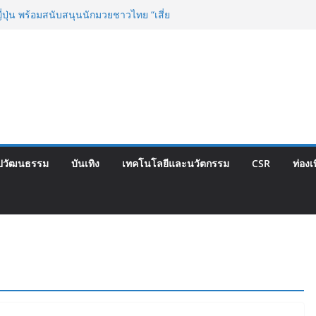
วามคิดเห็นประชาชน ครั้งที่ 2 โครงการ
 “วงเวียนใหญ่–มหาชัย” เดินหน้าพัฒนา
เท็จจริงและการมีส่วนร่วม
ี่ปุ่น พร้อมสนับสนุนนักมวยชาวไทย “เสี่ย
ซ์ เว็บรับรองสถิติมวย หลัง บล็อกเล็ก ผิด
กำปั้นดาวรุ่งวัย 15 ปีตัวแทน จ.พะเยาควง
น์ ทองไสล กำปั้นรุ่นพี่วัย 19 ปีตัวแทน
ารอบ 8 คนสุดท้ายมวยรอบโกลบอลเฮ้าส์ สู่
อนด์ในศึกมวยไทย SUPER CHAMP
ครงการพระราชดำริ นำส่งอวัยวะหัวใจ ดวง
ณ รพ.ศิริราช
ปวัฒนธรรม
บันเทิง
เทคโนโลยีและนวัตกรรม
CSR
ท่องเ
น้าโครงการ “คืนความชุ่มชื้นให้กับผิว” มอบ
่นยูเรียเข้มข้นแก่ กทม. ส่งต่อพลังความ
กลุ่มเปราะบางที่ประสบภัยทั่วทุกพื้นที่