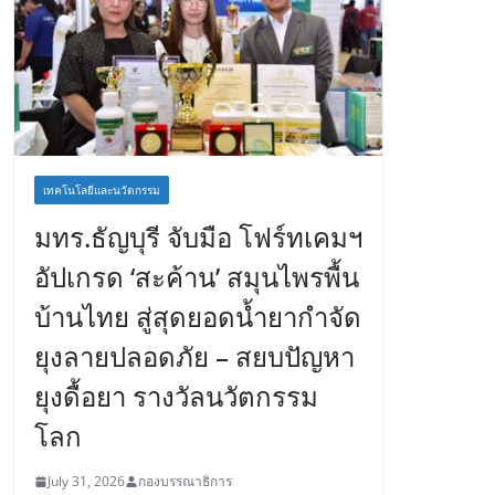
เทคโนโลยีและนวัตกรรม
มทร.ธัญบุรี จับมือ โฟร์ทเคมฯ
อัปเกรด ‘สะค้าน’ สมุนไพรพื้น
บ้านไทย สู่สุดยอดน้ำยากำจัด
ยุงลายปลอดภัย – สยบปัญหา
ยุงดื้อยา รางวัลนวัตกรรม
โลก
July 31, 2026
กองบรรณาธิการ