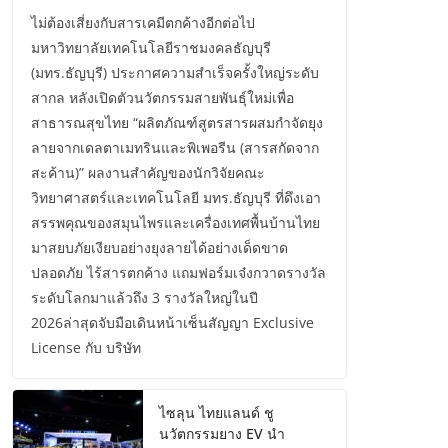
ไม่ต้องเสี่ยงกับสารเคมีตกค้างอีกต่อไป
มหาวิทยาลัยเทคโนโลยีราชมงคลธัญบุรี
(มทร.ธัญบุรี) ประกาศความสำเร็จครั้งใหญ่ระดับ
สากล หลังเปิดตัวนวัตกรรมสายพันธุ์ใหม่เพื่อ
สาธารณสุขไทย “ผลิตภัณฑ์สูตรสารผสมกำจัดยุง
ลายจากเดลตาเมทรินและพิเพอรีน (สารสกัดจาก
สะค้าน)” ผลงานสำคัญของนักวิจัยคณะ
วิทยาศาสตร์และเทคโนโลยี มทร.ธัญบุรี ที่ดึงเอา
สรรพคุณของสมุนไพรและเครื่องเทศพื้นบ้านไทย
มาสยบภัยเงียบอย่างยุงลายได้อย่างเด็ดขาด
ปลอดภัย ไร้สารตกค้าง แถมฟอร์มเจ๋งกวาดรางวัล
ระดับโลกมาแล้วถึง 3 รางวัลใหญ่ในปี
2026ล่าสุดจับมือเดินหน้าเซ็นสัญญา Exclusive
License กับ บริษัท
ไซลุน ไทยแลนด์ ชู
นวัตกรรมยาง EV นำ