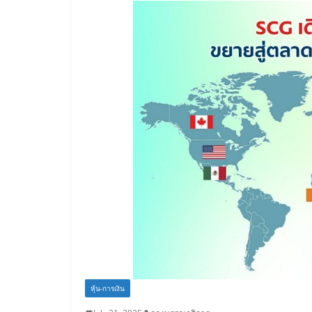
หุ้น-การเงิน