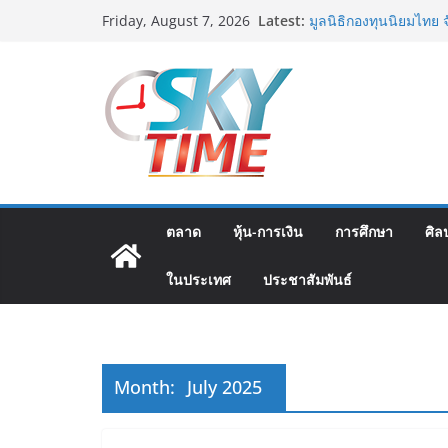
Skip
Latest:
มูลนิธิกองทุนนิยมไทย
Friday, August 7, 2026
to
โครงการ ประกวดอัตลัก
ต้นตำรับ 4 ภูมิภาค ดัน
content
อดีตแข้งดังทีมชาติ ยุค
ปลา” คืนถิ่น 8 ส.ค.นี้
Guangzhou Yinghao Sc
อนาคต“เราไม่ได้เตรียมน
เท่านั้นแต่ยังเตรียมพ
สตาร์ทวันนี้ Franchis
ส.ค.69 ฮอลล์ 6-8 เมื
เออร์สินค้า เติมรายได
ตลาด
หุ้น-การเงิน
การศึกษา
ศิล
เงินสะพัด 220 ลบ.
ฟุตซอลไทย เสมอ เวียด
ในประเทศ
ประชาสัมพันธ์
นัดสุดท้าย
Month:
July 2025