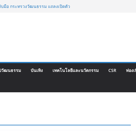
 จับมือ กระทรวงวัฒนธรรม แถลงเปิดตัว
ษณ์อาหารภูมิภาค “รสถิ่นไทย” เฟ้นหาเมนู
 Soft Power สู่ระดับโลก
บุกเบิก “วัดสุทธิฯ”รวมพลงาน “สิงห์สะพาน
hool เผยวิสัยทัศน์การศึกษาที่พร้อมรับ
ักเรียนเพียงเพื่อก้าวเข้าสู่มหาวิทยาลัย
วกเขาให้พร้อมเป็นผู้กำหนดอนาคต”
e Expo Thailand & TESE 2026 วันที่ 6-9
องทองธานีพบทัพธุรกิจ&แฟรนไชส์ ซัพพลาย
้ช่วยเศรษฐกิจไทย ลดใหญ่กว่า 250 บูธ คาด
ปวัฒนธรรม
บันเทิง
เทคโนโลยีและนวัตกรรม
CSR
ท่องเ
นาม 3-3 ลุ้นคว้าแชมป์คอนติเนนทัล 2026