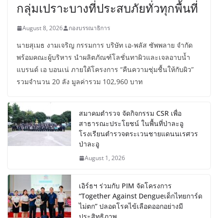
กลุ่มเปราะบางที่ประสบภัยทั่วทุกพื้นที่
August 8, 2026
กองบรรณาธิการ
นายสุเมธ งามเจริญ กรรมการ บริษัท เอ-พลัส ซัพพลาย จำกัด
พร้อมคณะผู้บริหาร นำผลิตภัณฑ์โลชั่นทาผิวและเจลอาบน้ำ
แบรนด์ เอ บอนเน่ ภายใต้โครงการ “คืนความชุ่มชื้นให้กับผิว”
รวมจำนวน 20 ลัง มูลค่ารวม 102,960 บาท
สมาคมตำรวจ จัดกิจกรรม CSR เพื่อ
สาธารณะประโยชน์ ในพื้นที่ป่าละอู
โรงเรียนตำรวจตระเวนชายแดนนเรศวร
ป่าละอู
August 1, 2026
เอิร์ธฯ ร่วมกับ PIM จัดโครงการ
“Together Against Dengueเด็กไทยการ์ด
ไม่ตก” ปลอดโรคไข้เลือดออกอย่างมี
ประสิทธิภาพ