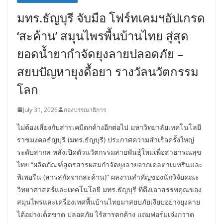
มทร.ธัญบุรี จับมือ โฟร์ทเคมฯอัปเกรด
‘สะค้าน’ สมุนไพรพื้นบ้านไทย สู่สุด
ยอดน้ำยากำจัดยุงลายปลอดภัย –
สยบปัญหายุงดื้อยา รางวัลนวัตกรรม
โลก
July 31, 2026
กองบรรณาธิการ
ไม่ต้องเสี่ยงกับสารเคมีตกค้างอีกต่อไป มหาวิทยาลัยเทคโนโลยี
ราชมงคลธัญบุรี (มทร.ธัญบุรี) ประกาศความสำเร็จครั้งใหญ่
ระดับสากล หลังเปิดตัวนวัตกรรมสายพันธุ์ใหม่เพื่อสาธารณสุข
ไทย “ผลิตภัณฑ์สูตรสารผสมกำจัดยุงลายจากเดลตาเมทรินและ
พิเพอรีน (สารสกัดจากสะค้าน)” ผลงานสำคัญของนักวิจัยคณะ
วิทยาศาสตร์และเทคโนโลยี มทร.ธัญบุรี ที่ดึงเอาสรรพคุณของ
สมุนไพรและเครื่องเทศพื้นบ้านไทยมาสยบภัยเงียบอย่างยุงลาย
ได้อย่างเด็ดขาด ปลอดภัย ไร้สารตกค้าง แถมฟอร์มเจ๋งกวาด