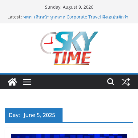
Skip
Sunday, August 9, 2026
to
Latest:
ททท. เดินหน้ารุกตลาด Corporate Travel ดึงเอเย่นต์กว่า
content
52 บริษัท ทดสอบเส้นทางท่องเที่ยว Corporate ยกระดับ
ภาคตะวันออกสู่จุดหมายปลายทางคุณภาพ
ภารกิจตำรวจจราจรโครงการพระราชดำริ นำส่งอวัยวะ
หัวใจ ดวงที่ 184 สำเร็จลุล่วง ณ รพ.ศิริราช
เอ-พลัสซัพพลาย เดินหน้าโครงการ “คืนความชุ่มชื้นให้กับ
ผิว” มอบเอบอนเน่ เดอร์มาโลชั่นยูเรียเข้มข้นแก่ กทม. ส่ง
ต่อพลังความห่วงใยสู่ผู้สูงอายุและกลุ่มเปราะบางที่ประสบ
ภัยทั่วทุกพื้นที่
รฟท. เปิดเวทีรับฟังความคิดเห็นประชาชน ครั้งที่ 2
โครงการรถไฟฟ้าสายสีแดงเข้ม “วงเวียนใหญ่–มหาชัย”
เดินหน้าพัฒนาโครงการบนพื้นฐานข้อเท็จจริงและการมี
ส่วนร่วม
เจบีซี มวยอาชีพแห่งญี่ปุ่น พร้อมสนับสนุนนักมวยชาวไทย
“เสี่ยนริส”แนะเพิ่มไฟท์แฟ็กซ์ เว็บรับรองสถิติมวย หลัง
บล็อกเล็ก ผิดพลาด
Day:
June 5, 2025