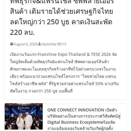
ทัพธุรกิจ&แฟรนไชส์ ซัพพลายเออร์
สินค้า เติมรายได้ช่วยเศรษฐกิจไทย
ลดใหญ่กว่า 250 บูธ คาดเงินสะพัด
220 ลบ.
August 6, 2026
กองบรรณาธิการ
เปิดงานวันแรก Franchise Expo Thailand & TESE 2026 จัด
ใหญ่จัดเต็มด้วยทัพธุรกิจ&แฟรนไชส์ ซัพพลายเออร์สินค้า
ศักยภาพและโมเดลธุรกิจสร้างอาชีพไว้อย่างครบวงจรในงาน
เดียว พร้อมแนวร่วมแฟรนไชส์โครงการ “ไทยช่วยไทย แฟรน
ไชส์สร้างอาชีพ พลัส” ที่รัฐช่วยจ่ายค่าแฟรนไชส์ 50% มาเสริม
ทัพในงาน รวมกว่า 250 บูธ บนพื้นที่
ONE CONNECT INNOVATION เปิดตัว
บริษัทอย่างเป็นทางการประกาศวิสัยทัศน์สู่
Digital Business Ecosystemพร้อมจัด
งานเฉลิมฉลองวันคล้ายวันเกิดผู้ก่อตั้ง