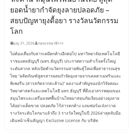
ยอดน้ำยากำจัดยุงลายปลอดภัย –
สยบปัญหายุงดื้อยา รางวัลนวัตกรรม
โลก
July 31, 2026
กองบรรณาธิการ
ไม่ต้องเสี่ยงกับสารเคมีตกค้างอีกต่อไป มหาวิทยาลัยเทคโนโลยี
ราชมงคลธัญบุรี (มทร.ธัญบุรี) ประกาศความสำเร็จครั้งใหญ่
ระดับสากล หลังเปิดตัวนวัตกรรมสายพันธุ์ใหม่เพื่อสาธารณสุข
ไทย “ผลิตภัณฑ์สูตรสารผสมกำจัดยุงลายจากเดลตาเมทรินและ
พิเพอรีน (สารสกัดจากสะค้าน)” ผลงานสำคัญของนักวิจัยคณะ
วิทยาศาสตร์และเทคโนโลยี มทร.ธัญบุรี ที่ดึงเอาสรรพคุณของ
สมุนไพรและเครื่องเทศพื้นบ้านไทยมาสยบภัยเงียบอย่างยุงลาย
ได้อย่างเด็ดขาด ปลอดภัย ไร้สารตกค้าง แถมฟอร์มเจ๋งกวาด
รางวัลระดับโลกมาแล้วถึง 3 รางวัลใหญ่ในปี 2026ล่าสุดจับมือ
เดินหน้าเซ็นสัญญา Exclusive License กับ บริษัท