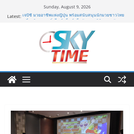
Skip
Sunday, August 9, 2026
to
Latest:
เจบีซี มวยอาชีพแห่งญี่ปุ่น พร้อมสนับสนุนนักมวยชาวไทย
content
“เสี่ยนริส”แนะเพิ่มไฟท์แฟ็กซ์ เว็บรับรองสถิติมวย หลัง
บล็อกเล็ก ผิดพลาด
ททท. เดินหน้ารุกตลาด Corporate Travel ดึงเอเย่นต์กว่า
52 บริษัท ทดสอบเส้นทางท่องเที่ยว Corporate ยกระดับ
ภาคตะวันออกสู่จุดหมายปลายทางคุณภาพ
ภารกิจตำรวจจราจรโครงการพระราชดำริ นำส่งอวัยวะ
หัวใจ ดวงที่ 184 สำเร็จลุล่วง ณ รพ.ศิริราช
เอ-พลัสซัพพลาย เดินหน้าโครงการ “คืนความชุ่มชื้นให้กับ
ผิว” มอบเอบอนเน่ เดอร์มาโลชั่นยูเรียเข้มข้นแก่ กทม. ส่ง
ต่อพลังความห่วงใยสู่ผู้สูงอายุและกลุ่มเปราะบางที่ประสบ
ภัยทั่วทุกพื้นที่
รฟท. เปิดเวทีรับฟังความคิดเห็นประชาชน ครั้งที่ 2
โครงการรถไฟฟ้าสายสีแดงเข้ม “วงเวียนใหญ่–มหาชัย”
เดินหน้าพัฒนาโครงการบนพื้นฐานข้อเท็จจริงและการมี
ส่วนร่วม