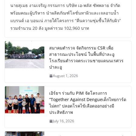
นายสุเมธ งามเจริญ กรรมการ บริษัท เอ-พลัส ซัพพลาย จำกัด
พร้อมคณะผู้บริหาร นำผลิตภัณฑ์โลชั่นทาผิวและเจลอาบน้ำ
แบรนด์ เอ บอนเน่ ภายใต้โครงการ “คืนความชุ่มชื้นให้กับผิว”
รวมจำนวน 20 ลัง มูลค่ารวม 102,960 บาท
สมาคมตำรวจ จัดกิจกรรม CSR เพื่อ
สาธารณะประโยชน์ ในพื้นที่ป่าละอู
โรงเรียนตำรวจตระเวนชายแดนนเรศวร
ป่าละอู
August 1, 2026
เอิร์ธฯ ร่วมกับ PIM จัดโครงการ
“Together Against Dengueเด็กไทยการ์ด
ไม่ตก” ปลอดโรคไข้เลือดออกอย่างมี
ประสิทธิภาพ
July 16, 2026