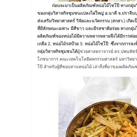
ก่อนจะมาเป็นผลิตภัณฑ์หน่อไม้ไชโป๊ ทางกลุ่มวิจั
ของกลุ่มวิสาหกิจชุมชนแปลงไผ่ใหญ่ อ.นาดี จ.ปราจี
ส่งเสริมวิทยาศาสตร์ วิจัยและนวัตกรรม (สกสว.) เกิดเ
ที่มีลักษณะเฉพาะ มีสีขาว และมีรสชาติอร่อย ทางกลุ่ม
ผลิตภัณฑ์ของหน่อไม้มีความหลากหลายจึงได้มีการต่อยอดส
เกลือ 2. หน่อไม้รสบ๊วย 3. หน่อไม้ไชโป๊ ซึ่งจากการล
กลุ่มวิสาหกิจชุมชนได้
ผู้ช่วยศาสตราจารย์ ดร.ปพนพัชร
โภชนาการ คณะเทคโนโลยีคหกรรมศาสตร์ มหาวิทยาลัยเ
โป๊ สำหรับผู้ที่ชอบทานหน่อไม้ เล่าถึงที่มาของผลิตภัณฑ