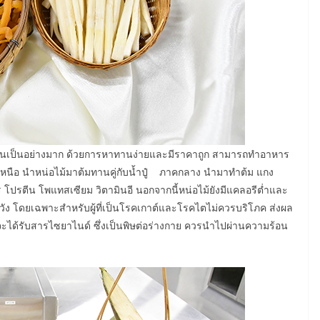
ิยมกินเป็นอย่างมาก ด้วยการหาทานง่ายและมีราคาถูก สามารถทำอาหาร
หนือ นำหน่อไม้มาต้มทานคู่กับน้ำปู๋ ภาคกลาง นำมาทำต้ม แกง
ปรตีน โพแทสเซียม วิตามินอี นอกจากนี้หน่อไม้ยังมีแคลอรีต่ำและ
ะวัง โดยเฉพาะสำหรับผู้ที่เป็นโรคเกาต์และโรคไตไม่ควรบริโภค ส่งผล
จะได้รับสารไซยาไนด์ ซึ่งเป็นพิษต่อร่างกาย ควรนำไปผ่านความร้อน