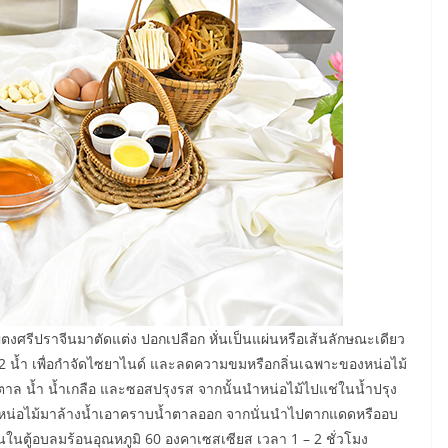
่ตงศรีปราจีนมาตัดแต่ง ปอกเปลือก หั่นเป็นแผ่นหรือเส้นลักษณะเดียว
ี 2 น้ำ เพื่อกำจัดไซยาไนด์ และลดความขมหรือกลิ่นเฉพาะของหน่อไม้
ำตาล น้ำ น้ำเกลือ และซอสปรุงรส จากนั้นนำหน่อไม้ไปแช่ในน้ำปรุง
วัน นำหน่อไม้มาล้างน้ำเอาคราบน้ำตาลออก จากนั่นนำไปตากแดดหรืออบ
นในตู้อบลมร้อนอุณหภูมิ 60 องคาเซสเซียส เวลา 1 – 2 ชั่วโมง