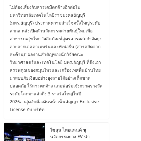
ไม่ต้องเสี่ยงกับสารเคมีตกค้างอีกต่อไป
มหาวิทยาลัยเทคโนโลยีราชมงคลธัญบุรี
(มทร.ธัญบุรี) ประกาศความสำเร็จครั้งใหญ่ระดับ
สากล หลังเปิดตัวนวัตกรรมสายพันธุ์ใหม่เพื่อ
สาธารณสุขไทย “ผลิตภัณฑ์สูตรสารผสมกำจัดยุง
ลายจากเดลตาเมทรินและพิเพอรีน (สารสกัดจาก
สะค้าน)” ผลงานสำคัญของนักวิจัยคณะ
วิทยาศาสตร์และเทคโนโลยี มทร.ธัญบุรี ที่ดึงเอา
สรรพคุณของสมุนไพรและเครื่องเทศพื้นบ้านไทย
มาสยบภัยเงียบอย่างยุงลายได้อย่างเด็ดขาด
ปลอดภัย ไร้สารตกค้าง แถมฟอร์มเจ๋งกวาดรางวัล
ระดับโลกมาแล้วถึง 3 รางวัลใหญ่ในปี
2026ล่าสุดจับมือเดินหน้าเซ็นสัญญา Exclusive
License กับ บริษัท
ไซลุน ไทยแลนด์ ชู
นวัตกรรมยาง EV นำ