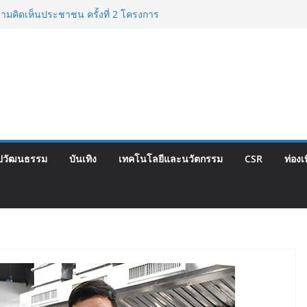
น้าโครงการ “คืนความชุ่มชื้นให้กับผิว” มอบ
่นยูเรียเข้มข้นแก่ กทม. ส่งต่อพลังความ
กลุ่มเปราะบางที่ประสบภัยทั่วทุกพื้นที่
วามคิดเห็นประชาชน ครั้งที่ 2 โครงการ
 “วงเวียนใหญ่–มหาชัย” เดินหน้าพัฒนา
เท็จจริงและการมีส่วนร่วม
ทมหาชนที่ค้างชำระค่าบริการวิชาชีพ ต้องเปิด
างถูกต้อง ระวังการนำส่งงบการเงินต่อ ก.ล.ต.
ามข้อเท็จจริง อาจเข้าข่ายรายงานข้อมูลอัน
กำปั้นดาวรุ่งวัย 15 ปีตัวแทน จ.พะเยาควง
ปวัฒนธรรม
บันเทิง
เทคโนโลยีและนวัตกรรม
CSR
ท่องเ
น์ ทองไสล กำปั้นรุ่นพี่วัย 19 ปีตัวแทน
ารอบ 8 คนสุดท้ายมวยรอบโกลบอลเฮ้าส์ สู่
อนด์ในศึกมวยไทย SUPER CHAMP
ครงการพระราชดำริ นำส่งอวัยวะหัวใจ ดวง
ณ รพ.ศิริราช