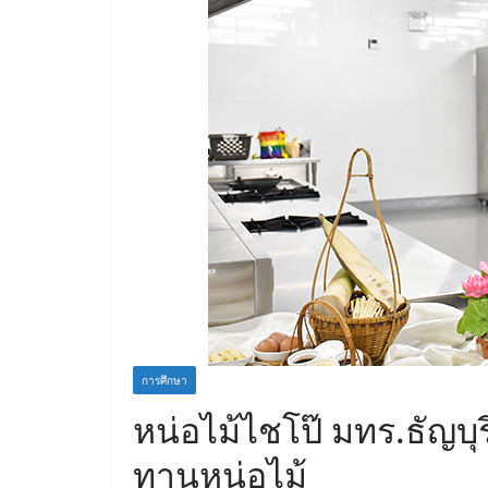
การศึกษา
หน่อไม้ไชโป๊ มทร.ธัญบ
ทานหน่อไม้