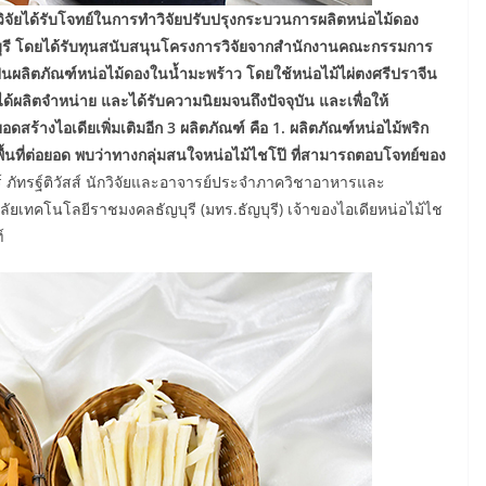
ยได้รับโจทย์ในการทำวิจัยปรับปรุงกระบวนการผลิตหน่อไม้ดอง
นบุรี โดยได้รับทุนสนับสนุนโครงการวิจัยจากสำนักงานคณะกรรมการ
ป็นผลิตภัณฑ์หน่อไม้ดองในน้ำมะพร้าว โดยใช้หน่อไม้ไผ่ตงศรีปราจีน
ได้ผลิตจำหน่าย และได้รับความนิยมจนถึงปัจจุบัน และเพื่อให้
ร้างไอเดียเพิ่มเติมอีก 3 ผลิตภัณฑ์ คือ 1. ผลิตภัณฑ์หน่อไม้พริก
งพื้นที่ต่อยอด พบว่าทางกลุ่มสนใจหน่อไม้ไชโป๊ ที่สามารถตอบโจทย์ของ
์ ภัทรฐ์ติวัสส์ นักวิจัยและอาจารย์ประจำภาควิชาอาหารและ
ทคโนโลยีราชมงคลธัญบุรี (มทร.ธัญบุรี) เจ้าของไอเดียหน่อไม้ไช
์