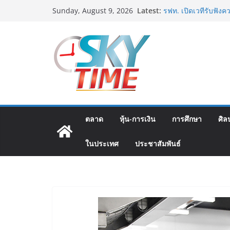
Skip
เอ-พลัสซัพพลาย เดินห
Latest:
Sunday, August 9, 2026
เอบอนเน่ เดอร์มาโลชั
to
ห่วงใยสู่ผู้สูงอายุและ
content
รฟท. เปิดเวทีรับฟังค
รถไฟฟ้าสายสีแดงเข้ม
โครงการบนพื้นฐานข้อ
“เอกนิติ” เตือนบริษั
เผยข้อมูลทางบัญชีอย่
โดยไม่แสดงภาระหนี้ต
เป็นเท็จ
พิตบลู ศิษย์ทรายทอง 
ตลาด
หุ้น-การเงิน
การศึกษา
ศิล
กำปั้นชนะน็อค ณัฐพัฒ
จ.สมุทรสาคร ผ่านเข้
บัลลังก์โลก 108 ป
ในประเทศ
ประชาสัมพันธ์
ภารกิจตำรวจจราจรโ
ที่ 184 สำเร็จลุล่วง 