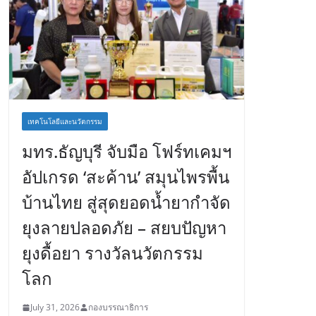
เทคโนโลยีและนวัตกรรม
มทร.ธัญบุรี จับมือ โฟร์ทเคมฯ
อัปเกรด ‘สะค้าน’ สมุนไพรพื้น
บ้านไทย สู่สุดยอดน้ำยากำจัด
ยุงลายปลอดภัย – สยบปัญหา
ยุงดื้อยา รางวัลนวัตกรรม
โลก
July 31, 2026
กองบรรณาธิการ