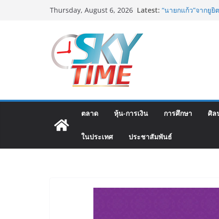
Skip
อดีตแข้งดังทีมชาติ
Latest:
Thursday, August 6, 2026
to
ปลา” คืนถิ่น 8 ส.ค.น
“นายกแก้ว”จากยูยิ
content
สตาร์ทวันนี้ Franc
ส.ค.69 ฮอลล์ 6-8 
เออร์สินค้า เติมร
เงินสะพัด 220 ลบ.
ฟุตซอลไทย เสมอ เว
นัดสุดท้าย
มูลนิธิกองทุนนิยม
โครงการ ประกวดอัต
ตลาด
หุ้น-การเงิน
การศึกษา
ศิล
ต้นตำรับ 4 ภูมิภาค
ในประเทศ
ประชาสัมพันธ์