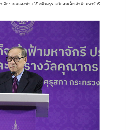
ัดงานแถลงข่าว ‘เปิดตัวครูรางวัลสมเด็จเจ้าฟ้ามหาจักรี