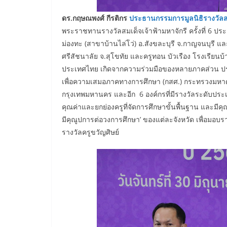
ดร.กฤษณพงศ์ กีรติกร
ประธานกรรมการมูลนิธิรางวัลสม
พระราชทานรางวัลสมเด็จเจ้าฟ้ามหาจักรี ครั้งที่ 6 ป
ม่องทะ (สาขาบ้านไล่โว่) อ.สังขละบุรี จ.กาญจนบุรี แล
ศรีสัชนาลัย จ.สุโขทัย และครูทอน บัวเรือง โรงเรียนบ้า
ประเทศไทย เกิดจากความร่วมมือของหลายภาคส่วน ปร
เพื่อความเสมอภาคทางการศึกษา (กสศ.) กระทรวงมหาดไ
กรุงเทพมหานคร และอีก 6 องค์กรที่มีรางวัลระดับประเทศ
คุณค่าและยกย่องครูที่จัดการศึกษาขั้นพื้นฐาน และมีค
มีคุณูปการต่อวงการศึกษา’ ของแต่ละจังหวัด เพื่อมอบรา
รางวัลครูขวัญศิษย์