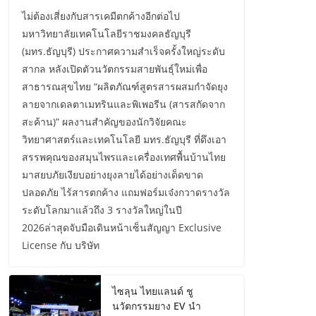
ไม่ต้องเสี่ยงกับสารเคมีตกค้างอีกต่อไป
มหาวิทยาลัยเทคโนโลยีราชมงคลธัญบุรี
(มทร.ธัญบุรี) ประกาศความสำเร็จครั้งใหญ่ระดับ
สากล หลังเปิดตัวนวัตกรรมสายพันธุ์ใหม่เพื่อ
สาธารณสุขไทย “ผลิตภัณฑ์สูตรสารผสมกำจัดยุง
ลายจากเดลตาเมทรินและพิเพอรีน (สารสกัดจาก
สะค้าน)” ผลงานสำคัญของนักวิจัยคณะ
วิทยาศาสตร์และเทคโนโลยี มทร.ธัญบุรี ที่ดึงเอา
สรรพคุณของสมุนไพรและเครื่องเทศพื้นบ้านไทย
มาสยบภัยเงียบอย่างยุงลายได้อย่างเด็ดขาด
ปลอดภัย ไร้สารตกค้าง แถมฟอร์มเจ๋งกวาดรางวัล
ระดับโลกมาแล้วถึง 3 รางวัลใหญ่ในปี
2026ล่าสุดจับมือเดินหน้าเซ็นสัญญา Exclusive
License กับ บริษัท
ไซลุน ไทยแลนด์ ชู
นวัตกรรมยาง EV นำ