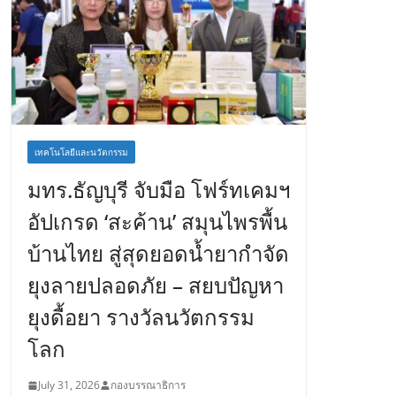
เทคโนโลยีและนวัตกรรม
มทร.ธัญบุรี จับมือ โฟร์ทเคมฯ
อัปเกรด ‘สะค้าน’ สมุนไพรพื้น
บ้านไทย สู่สุดยอดน้ำยากำจัด
ยุงลายปลอดภัย – สยบปัญหา
ยุงดื้อยา รางวัลนวัตกรรม
โลก
July 31, 2026
กองบรรณาธิการ