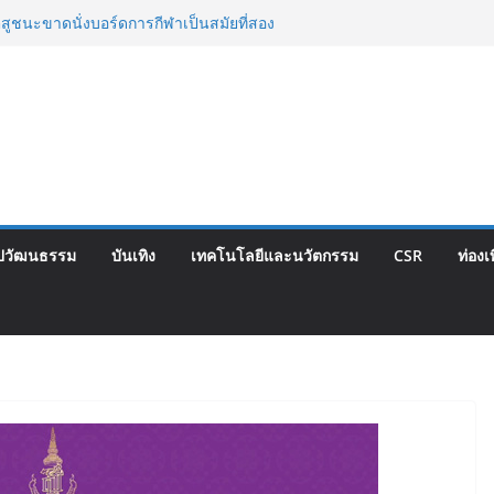
 ยุคบุกเบิก “วัดสุทธิฯ”รวมพลงาน “สิงห์สะพาน
ี้
ตสูชนะขาดนั่งบอร์ดการกีฬาเป็นสมัยที่สอง
hise Expo Thailand & TESE 2026 วันที่ 6-9
เมืองทองธานีพบทัพธุรกิจ&แฟรนไชส์ ซัพพลาย
ายได้ช่วยเศรษฐกิจไทย ลดใหญ่กว่า 250 บูธ คาด
ียดนาม 3-3 ลุ้นคว้าแชมป์คอนติเนนทัล 2026
ไทย จับมือ กระทรวงวัฒนธรรม แถลงเปิดตัว
ลักษณ์อาหารภูมิภาค “รสถิ่นไทย” เฟ้นหาเมนู
ปวัฒนธรรม
บันเทิง
เทคโนโลยีและนวัตกรรม
CSR
ท่องเ
 ดัน Soft Power สู่ระดับโลก