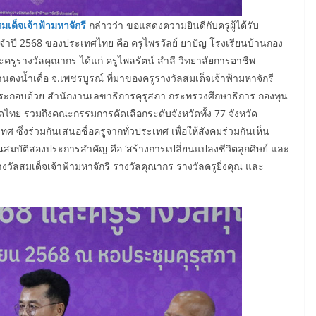
เด็จเจ้าฟ้ามหาจักรี
กล่าวว่า ขอแสดงความยินดีกับครูผู้ได้รับ
ระจำปี 2568 ของประเทศไทย คือ ครูไพรวัลย์ ยาปัญ โรงเรียนบ้านกอง
ะครูรางวัลคุณากร ได้แก่ ครูไพลรัตน์ สำลี วิทยาลัยการอาชีพ
นดงน้ำเดื่อ จ.เพชรบูรณ์ ที่มาของครูรางวัลสมเด็จเจ้าฟ้ามหาจักรี
ะกอบด้วย สำนักงานเลขาธิการคุรุสภา กระทรวงศึกษาธิการ กองทุน
ทย รวมถึงคณะกรรมการคัดเลือกระดับจังหวัดทั้ง 77 จังหวัด
 ซึ่งร่วมกันเสนอชื่อครูจากทั่วประเทศ เพื่อให้สังคมร่วมกันเห็น
ุณสมบัติสองประการสำคัญ คือ ‘สร้างการเปลี่ยนแปลงชีวิตลูกศิษย์ และ
งวัลสมเด็จเจ้าฟ้ามหาจักรี รางวัลคุณากร รางวัลครูยิ่งคุณ และ