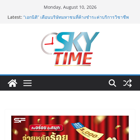
Skip
Monday, August 10, 2026
to
Latest:
“เอกนิติ” เตือนบริษัทมหาชนที่ค้างชำระค่าบริการวิชาชีพ
content
ต้องเปิดเผยข้อมูลทางบัญชีอย่างถูกต้อง ระวังการนำส่งงบ
การเงินต่อ ก.ล.ต. โดยไม่แสดงภาระหนี้ตามข้อเท็จจริง
อาจเข้าข่ายรายงานข้อมูลอันเป็นเท็จ
พิตบลู ศิษย์ทรายทอง กำปั้นดาวรุ่งวัย 15 ปีตัวแทน
จ.พะเยาควงกำปั้นชนะน็อค ณัฐพัฒน์ ทองไสล กำปั้นรุ่นพี่
วัย 19 ปีตัวแทน จ.สมุทรสาคร ผ่านเข้ารอบ 8 คนสุดท้าย
มวยรอบโกลบอลเฮ้าส์ สู่บัลลังก์โลก 108 ปอนด์ในศึก
มวยไทย SUPER CHAMP
เปิดม่าน “สุริยะเทวะ อวอร์ด 2026” สะเทือนวงการ! ผุด
“ตุ๊กตาทองคำ” แห่งคุณความดี มูลค่าต้นแบบกว่าแสนบาท
ระดมคนบันเทิง-นักธุรกิจไทยเทศร่วมงานคับคั่ง
สวธ. จัดงานมหกรรมนิทรรศการศิลปะแห่งชาติ และแลก
เปลี่ยนเรียนรู้ศิลปะนานาชาติ : Art Exchange 2026 เปิด
เวทีสร้างสรรค์ศิลปะไทยสู่สากล เชื่อมโยงเครือข่ายศิลปิน
ไทยและนานาชาติ
ททท. ภูมิภาคภาคตะวันออก ชูความสำเร็จ “Agent Fam
Trip: Give & Go East” ปลื้มผู้ประกอบการตอบรับเยี่ยม
พร้อมต่อยอดขายแพ็กเกจ Corporate กระตุ้นเศรษฐกิจ