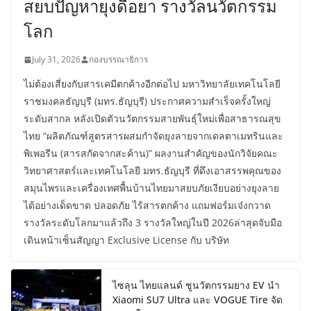
สยบปัญหายุงดื้อยา รางวัลนวัตกรรม
โลก
July 31, 2026
กองบรรณาธิการ
ไม่ต้องเสี่ยงกับสารเคมีตกค้างอีกต่อไป มหาวิทยาลัยเทคโนโลยี
ราชมงคลธัญบุรี (มทร.ธัญบุรี) ประกาศความสำเร็จครั้งใหญ่
ระดับสากล หลังเปิดตัวนวัตกรรมสายพันธุ์ใหม่เพื่อสาธารณสุข
ไทย “ผลิตภัณฑ์สูตรสารผสมกำจัดยุงลายจากเดลตาเมทรินและ
พิเพอรีน (สารสกัดจากสะค้าน)” ผลงานสำคัญของนักวิจัยคณะ
วิทยาศาสตร์และเทคโนโลยี มทร.ธัญบุรี ที่ดึงเอาสรรพคุณของ
สมุนไพรและเครื่องเทศพื้นบ้านไทยมาสยบภัยเงียบอย่างยุงลาย
ได้อย่างเด็ดขาด ปลอดภัย ไร้สารตกค้าง แถมฟอร์มเจ๋งกวาด
รางวัลระดับโลกมาแล้วถึง 3 รางวัลใหญ่ในปี 2026ล่าสุดจับมือ
เดินหน้าเซ็นสัญญา Exclusive License กับ บริษัท
ไซลุน ไทยแลนด์ ชูนวัตกรรมยาง EV นำ
Xiaomi SU7 Ultra และ VOGUE Tire จัด