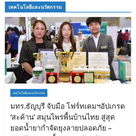
เทคโนโลยีและนวัตกรรม
เทคโนโลยีและนวัตกรรม
มทร.ธัญบุรี จับมือ โฟร์ทเคมฯอัปเกรด
‘สะค้าน’ สมุนไพรพื้นบ้านไทย สู่สุด
ยอดน้ำยากำจัดยุงลายปลอดภัย –