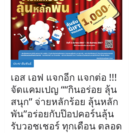
ประชาสัมพันธ์
เอส เอฟ แจกอีก แจกต่อ !!!
จัดแคมเปญ ““กินอร่อย ลุ้น
สนุก” จ่ายหลักร้อย ลุ้นหลัก
พัน”อร่อยกับป๊อปคอร์นลุ้น
รับวอชเชอร์ ทุกเดือน ตลอด