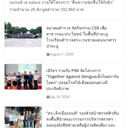
แบรนด์ เอ บอนเน่ ภายใต้โครงการ “คืนความชุ่มชื้นให้กับผิว”
รวมจำนวน 20 ลัง มูลค่ารวม 102,960 บาท
สมาคมตำรวจ จัดกิจกรรม CSR เพื่อ
สาธารณะประโยชน์ ในพื้นที่ป่าละอู
โรงเรียนตำรวจตระเวนชายแดนนเรศวร
ป่าละอู
August 1, 2026
เอิร์ธฯ ร่วมกับ PIM จัดโครงการ
“Together Against Dengueเด็กไทยการ์ด
ไม่ตก” ปลอดโรคไข้เลือดออกอย่างมี
ประสิทธิภาพ
July 16, 2026
“สจ.เล็กเมืองนนท์” รองหัวหน้าพรรคฟิวชั่น
ลงพื้นที่นำคณะกรรมการบริหารพรรคฯ
มอบถุงยังชีพช่วยเหลือผู้ป่วยติดเตียง และ