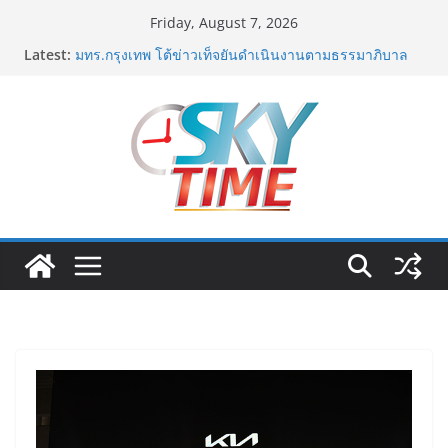
Skip
Friday, August 7, 2026
to
ม.วลัยลักษณ์ จับมือ รพ.กรุงเทพสิริโรจน์ ยกระดับ
Latest:
สารสนเทศการแพทย์-เวชศาสตร์ป้องกัน สู่ศูนย์กลางภาค
content
ใต้ตอนบน
มทร.กรุงเทพ โต้ข่าวเท็จยันดำเนินงานตามธรรมาภิบาล
แจงชัด MOU–หลักสูตร–วีซ่าถูกต้องตามกฎหมาย พร้อมจ่อ
ดำเนินคดีผู้บิดเบือนข้อมูล
ฟุตซอลไทย พ่าย รัสเซีย 1-7 ส่งท้ายรายการ คอนติเนนทัล
ฟุตซอล แชมเปี้ยนชิพ 2026
ททท. เดินหน้ารุกตลาด Corporate Travel ดึงเอเย่นต์กว่า
52 บริษัท ทดสอบเส้นทางท่องเที่ยว Corporate ยกระดับ
ภาคตะวันออกสู่จุดหมายปลายทางคุณภาพ
ททท. ต้อนรับเที่ยวบินปฐมฤกษ์สายการบิน TransNusa
Airlines เส้นทางจาการ์ตา-กรุงเทพฯ เสริม Air
Connectivity ดึงนักท่องเที่ยวคุณภาพจากอินโดนีเซีย เริ่ม
เที่ยวแรกบินแรก 6 สิงหาคมนี้