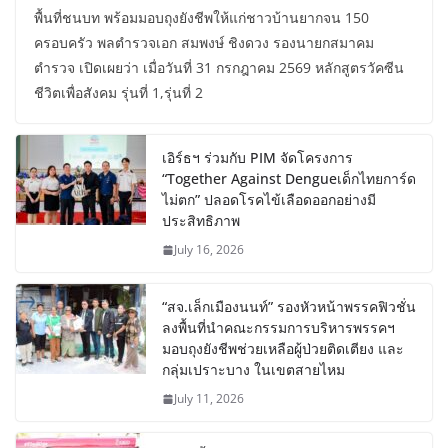
พื้นที่ชนบท พร้อมมอบถุงยังชีพให้แก่ชาวบ้านยากจน 150
ครอบครัว พลตำรวจเอก สมพงษ์ ชิงดวง รองนายกสมาคม
ตำรวจ เปิดเผยว่า เมื่อวันที่ 31 กรกฎาคม 2569 หลักสูตรวัคซีน
ชีวิตเพื่อสังคม รุ่นที่ 1,รุ่นที่ 2
เอิร์ธฯ ร่วมกับ PIM จัดโครงการ
“Together Against Dengueเด็กไทยการ์ด
ไม่ตก” ปลอดโรคไข้เลือดออกอย่างมี
ประสิทธิภาพ
July 16, 2026
“สจ.เล็กเมืองนนท์” รองหัวหน้าพรรคฟิวชั่น
ลงพื้นที่นำคณะกรรมการบริหารพรรคฯ
มอบถุงยังชีพช่วยเหลือผู้ป่วยติดเตียง และ
กลุ่มเปราะบาง ในเขตสายไหม
July 11, 2026