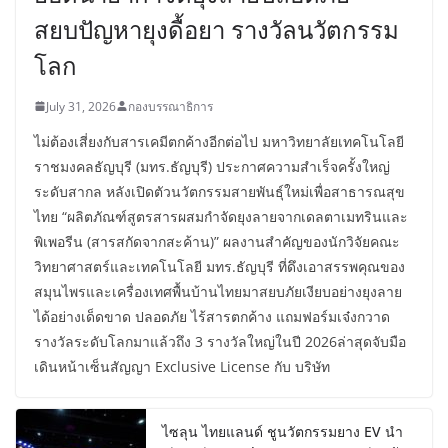
สยบปัญหายุงดื้อยา รางวัลนวัตกรรม
โลก
July 31, 2026
กองบรรณาธิการ
ไม่ต้องเสี่ยงกับสารเคมีตกค้างอีกต่อไป มหาวิทยาลัยเทคโนโลยี
ราชมงคลธัญบุรี (มทร.ธัญบุรี) ประกาศความสำเร็จครั้งใหญ่
ระดับสากล หลังเปิดตัวนวัตกรรมสายพันธุ์ใหม่เพื่อสาธารณสุข
ไทย “ผลิตภัณฑ์สูตรสารผสมกำจัดยุงลายจากเดลตาเมทรินและ
พิเพอรีน (สารสกัดจากสะค้าน)” ผลงานสำคัญของนักวิจัยคณะ
วิทยาศาสตร์และเทคโนโลยี มทร.ธัญบุรี ที่ดึงเอาสรรพคุณของ
สมุนไพรและเครื่องเทศพื้นบ้านไทยมาสยบภัยเงียบอย่างยุงลาย
ได้อย่างเด็ดขาด ปลอดภัย ไร้สารตกค้าง แถมฟอร์มเจ๋งกวาด
รางวัลระดับโลกมาแล้วถึง 3 รางวัลใหญ่ในปี 2026ล่าสุดจับมือ
เดินหน้าเซ็นสัญญา Exclusive License กับ บริษัท
ไซลุน ไทยแลนด์ ชูนวัตกรรมยาง EV นำ