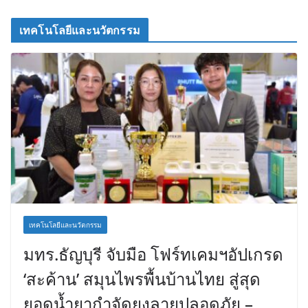
เทคโนโลยีและนวัตกรรม
เทคโนโลยีและนวัตกรรม
มทร.ธัญบุรี จับมือ โฟร์ทเคมฯอัปเกรด
‘สะค้าน’ สมุนไพรพื้นบ้านไทย สู่สุด
ยอดน้ำยากำจัดยุงลายปลอดภัย –