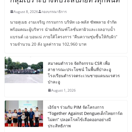
August 8, 2026
กองบรรณาธิการ
นายสุเมธ งามเจริญ กรรมการ บริษัท เอ-พลัส ซัพพลาย จำกัด
พร้อมคณะผู้บริหาร นำผลิตภัณฑ์โลชั่นทาผิวและเจลอาบน้ำ
แบรนด์ เอ บอนเน่ ภายใต้โครงการ “คืนความชุ่มชื้นให้กับผิว”
รวมจำนวน 20 ลัง มูลค่ารวม 102,960 บาท
สมาคมตำรวจ จัดกิจกรรม CSR เพื่อ
สาธารณะประโยชน์ ในพื้นที่ป่าละอู
โรงเรียนตำรวจตระเวนชายแดนนเรศวร
ป่าละอู
August 1, 2026
เอิร์ธฯ ร่วมกับ PIM จัดโครงการ
“Together Against Dengueเด็กไทยการ์ด
ไม่ตก” ปลอดโรคไข้เลือดออกอย่างมี
ประสิทธิภาพ