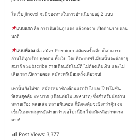
ในเว็บ Jinovel จะมีช่องทางในการอ่านนิยายอยู่ 2 แบบ
แบบแรก
คือ การเติมเงินถุงแดง แล้วกดจ่ายเปิดอ่านรายตอน
ปกติ
แบบที่สอง
คือ สมัคร Premium สมัครครั้งเดียวก็สามารถ
อ่านได้ทุกเรื่อง ทุกตอน ทั้งเว็บ โดยที่ระบบพรีเมี่ยมนั้นจะต่ออายุ
สมาชิก Subscribe รายเดือนอัตโนมัติ ไม่ต้องเติมเงิน และไม่
เสียเวลาเปิดรายตอน สมัครพรีเมี่ยมครั้งเดียวจบ!
เท่านั้นยังไม่พอ! สมัครสมาชิกเดือนแรกรับไปเลยโปรโมชัน
พิเศษสุดคุ้ม 99 บาท! (เดือนต่อไป 399 บาท) ซึ่งสำหรับนักอ่าน
หลายเรื่อง หลยเล่ม หลายพันตอน ก็ยังคงคุ้มซะยิ่งกว่าคุ้ม งม
เข็มในมหาสมุทรยังง่ายกว่าเจอโปรนี้อีก ไม่สมัครถือว่าพลาด
มาก!
Post Views:
3,377