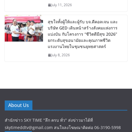
July 11, 2026
สุขใจทั้งผู้ให้และผู้รับ บจ.ดีคอลเจน และ
บริษัท GED เดินหน้าสร้างสังคมแห่งการ
แบ่งบัน​ กับโครงการ “ชีวิตดีมีสุข 2026”
ยกระดับสุขอนามัยและคุณภาพชีวิต
แรงงานไทยในชุมชนยุทธศาสตร์
July 8, 2026
About Us
สำนักข่าว SKY TIME "ลึก ครบ ทั่ว" ส่งข่าวมาได้ที่
skytimeddtv@gmail.com สนใจลงโฆษณาติดต่อ 06-3190-5998