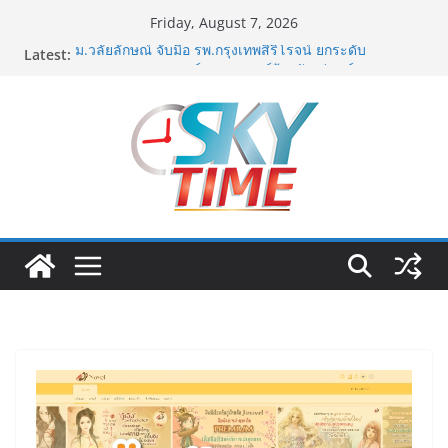
Skip
Friday, August 7, 2026
to
Latest:
ม.วลัยลักษณ์ จับมือ รพ.กรุงเทพสิริโรจน์ ยกระดับ
content
สารสนเทศการแพทย์-เวชศาสตร์ป้องกัน สู่ศูนย์กลางภาค
ใต้ตอนบน
มทร.กรุงเทพ โต้ข่าวเท็จยันดำเนินงานตามธรรมาภิบาล
แจงชัด MOU–หลักสูตร–วีซ่าถูกต้องตามกฎหมาย พร้อมจ่อ
ดำเนินคดีผู้บิดเบือนข้อมูล
ฟุตซอลไทย พ่าย รัสเซีย 1-7 ส่งท้ายรายการ คอนติเนนทัล
ฟุตซอล แชมเปี้ยนชิพ 2026
ททท. เดินหน้ารุกตลาด Corporate Travel ดึงเอเย่นต์กว่า
52 บริษัท ทดสอบเส้นทางท่องเที่ยว Corporate ยกระดับ
ภาคตะวันออกสู่จุดหมายปลายทางคุณภาพ
ททท. ต้อนรับเที่ยวบินปฐมฤกษ์สายการบิน TransNusa
Airlines เส้นทางจาการ์ตา-กรุงเทพฯ เสริม Air
Connectivity ดึงนักท่องเที่ยวคุณภาพจากอินโดนีเซีย เริ่ม
เที่ยวแรกบินแรก 6 สิงหาคมนี้