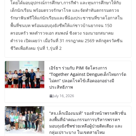
โดยได้มอบอุปกรณ์การศึกษา,การกีฬา และทุนการศึกษาให้กับ
เด็กนักเรียน พร้อมตรวจรักษาโรค และจัดทำทันตกรรมตรวจ
รักษาฟันฟรีให้แก่นักเรียนและพี่น้องประชาชนที่ขาดโอกาสใน
พื้นที่ชนบท พร้อมมอบถุงยังชีพให้แก่ชาวบ้านยากจน 150
ครอบครัว พลตำรวจเอก สมพงษ์ ชิงดวง รองนายกสมาคม
ตำรวจ เปิดเผยว่า เมื่อวันที่ 31 กรกฎาคม 2569 หลักสูตรวัคซีน
ชีวิตเพื่อสังคม รุ่นที่ 1,รุ่นที่ 2
เอิร์ธฯ ร่วมกับ PIM จัดโครงการ
“Together Against Dengueเด็กไทยการ์ด
ไม่ตก” ปลอดโรคไข้เลือดออกอย่างมี
ประสิทธิภาพ
July 16, 2026
“สจ.เล็กเมืองนนท์” รองหัวหน้าพรรคฟิวชั่น
ลงพื้นที่นำคณะกรรมการบริหารพรรคฯ
มอบถุงยังชีพช่วยเหลือผู้ป่วยติดเตียง และ
กลุ่มเปราะบาง ในเขตสายไหม