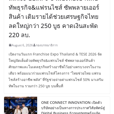
ทัพธุรกิจ&แฟรนไชส์ ซัพพลายเออร์
สินค้า เติมรายได้ช่วยเศรษฐกิจไทย
ลดใหญ่กว่า 250 บูธ คาดเงินสะพัด
220 ลบ.
August 6, 2026
กองบรรณาธิการ
เปิดงานวันแรก Franchise Expo Thailand & TESE 2026 จัด
ใหญ่จัดเต็มด้วยทัพธุรกิจ&แฟรนไชส์ ซัพพลายเออร์สินค้า
ศักยภาพและโมเดลธุรกิจสร้างอาชีพไว้อย่างครบวงจรในงาน
เดียว พร้อมแนวร่วมแฟรนไชส์โครงการ “ไทยช่วยไทย แฟรน
ไชส์สร้างอาชีพ พลัส” ที่รัฐช่วยจ่ายค่าแฟรนไชส์ 50% มาเสริม
ทัพในงาน รวมกว่า 250 บูธ บนพื้นที่
ONE CONNECT INNOVATION เปิดตัว
บริษัทอย่างเป็นทางการประกาศวิสัยทัศน์สู่
Digital Business Ecosystemพร้อมจัด