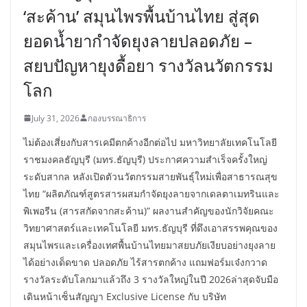
‘สะค้าน’ สมุนไพรพื้นบ้านไทย สู่สุด
ยอดน้ำยากำจัดยุงลายปลอดภัย –
สยบปัญหายุงดื้อยา รางวัลนวัตกรรม
โลก
July 31, 2026
กองบรรณาธิการ
ไม่ต้องเสี่ยงกับสารเคมีตกค้างอีกต่อไป มหาวิทยาลัยเทคโนโลยี
ราชมงคลธัญบุรี (มทร.ธัญบุรี) ประกาศความสำเร็จครั้งใหญ่
ระดับสากล หลังเปิดตัวนวัตกรรมสายพันธุ์ใหม่เพื่อสาธารณสุข
ไทย “ผลิตภัณฑ์สูตรสารผสมกำจัดยุงลายจากเดลตาเมทรินและ
พิเพอรีน (สารสกัดจากสะค้าน)” ผลงานสำคัญของนักวิจัยคณะ
วิทยาศาสตร์และเทคโนโลยี มทร.ธัญบุรี ที่ดึงเอาสรรพคุณของ
สมุนไพรและเครื่องเทศพื้นบ้านไทยมาสยบภัยเงียบอย่างยุงลาย
ได้อย่างเด็ดขาด ปลอดภัย ไร้สารตกค้าง แถมฟอร์มเจ๋งกวาด
รางวัลระดับโลกมาแล้วถึง 3 รางวัลใหญ่ในปี 2026ล่าสุดจับมือ
เดินหน้าเซ็นสัญญา Exclusive License กับ บริษัท