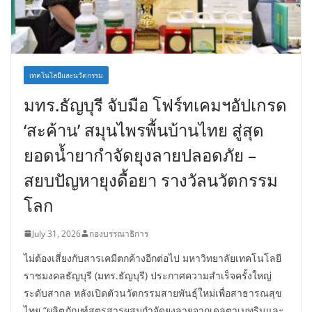
เทคโนโลยีและนวัตกรรม
มทร.ธัญบุรี จับมือ โฟร์ทเคมฯอัปเกรด
‘สะค้าน’ สมุนไพรพื้นบ้านไทย สู่สุด
ยอดน้ำยากำจัดยุงลายปลอดภัย –
สยบปัญหายุงดื้อยา รางวัลนวัตกรรม
โลก
July 31, 2026
กองบรรณาธิการ
ไม่ต้องเสี่ยงกับสารเคมีตกค้างอีกต่อไป มหาวิทยาลัยเทคโนโลยี
ราชมงคลธัญบุรี (มทร.ธัญบุรี) ประกาศความสำเร็จครั้งใหญ่
ระดับสากล หลังเปิดตัวนวัตกรรมสายพันธุ์ใหม่เพื่อสาธารณสุข
ไทย “ผลิตภัณฑ์สูตรสารผสมกำจัดยุงลายจากเดลตาเมทรินและ