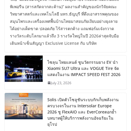
พิเพอรีน (สารสกัดจากสะค้าน)” ผลงานสำคัญของนักวิจัยคณะ
วิทยาศาสตร์และเทคโนโลยี มทร.ธัญบุรี ที่ดึงเอาสรรพคุณของ
สมุนไพรและเครื่องเทศพื้นบ้านไทยมาสยบภัยเงียบอย่างยุงลาย
ได้อย่างเด็ดขาด ปลอดภัย ไร้สารตกค้าง แถมฟอร์มเจ๋งกวาด
รางวัลระดับโลกมาแล้วถึง 3 รางวัลใหญ่ในปี 2026ล่าสุดจับมือ
เดินหน้าเซ็นสัญญา Exclusive License กับ บริษัท
ไซลุน ไทยแลนด์ ชูนวัตกรรมยาง EV นำ
Xiaomi SU7 Ultra และ VOGUE Tire จัด
แสดงในงาน IMPACT SPEED FEST 2026
July 23, 2026
Solis เปิดตัวโซลูชันระบบกักเก็บพลังงาน
ครบวงจรในงาน Intersolar Europe
2026 ชู FlexAIO และ EverCoreตอกย้ำ
บทบาทผู้ให้บริการพลังงานอัจฉริยะใน
ยุโรป