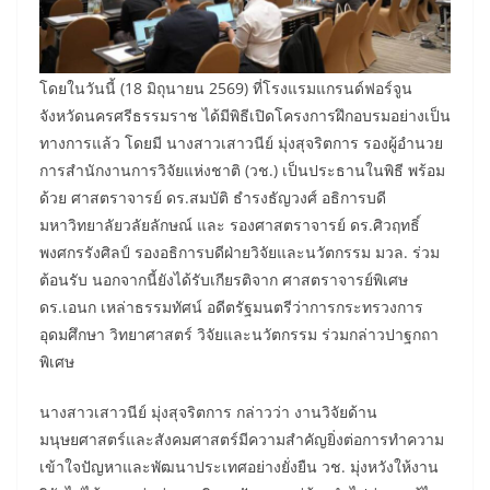
โดยในวันนี้ (18 มิถุนายน 2569) ที่โรงแรมแกรนด์ฟอร์จูน
จังหวัดนครศรีธรรมราช ได้มีพิธีเปิดโครงการฝึกอบรมอย่างเป็น
ทางการแล้ว โดยมี นางสาวเสาวนีย์ มุ่งสุจริตการ รองผู้อำนวย
การสำนักงานการวิจัยแห่งชาติ (วช.) เป็นประธานในพิธี พร้อม
ด้วย ศาสตราจารย์ ดร.สมบัติ ธำรงธัญวงศ์ อธิการบดี
มหาวิทยาลัยวลัยลักษณ์ และ รองศาสตราจารย์ ดร.ศิวฤทธิ์
พงศกรรังศิลป์ รองอธิการบดีฝ่ายวิจัยและนวัตกรรม มวล. ร่วม
ต้อนรับ นอกจากนี้ยังได้รับเกียรติจาก ศาสตราจารย์พิเศษ
ดร.เอนก เหล่าธรรมทัศน์ อดีตรัฐมนตรีว่าการกระทรวงการ
อุดมศึกษา วิทยาศาสตร์ วิจัยและนวัตกรรม ร่วมกล่าวปาฐกถา
พิเศษ
นางสาวเสาวนีย์ มุ่งสุจริตการ กล่าวว่า งานวิจัยด้าน
มนุษยศาสตร์และสังคมศาสตร์มีความสำคัญยิ่งต่อการทำความ
เข้าใจปัญหาและพัฒนาประเทศอย่างยั่งยืน วช. มุ่งหวังให้งาน