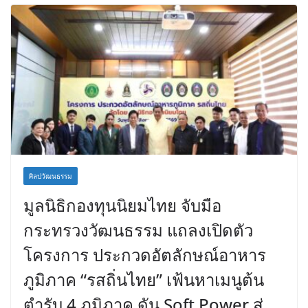
ศิลปวัฒนธรรม
มูลนิธิกองทุนนิยมไทย จับมือ
กระทรวงวัฒนธรรม แถลงเปิดตัว
โครงการ ประกวดอัตลักษณ์อาหาร
ภูมิภาค “รสถิ่นไทย” เฟ้นหาเมนูต้น
ตำรับ 4 ภูมิภาค ดัน Soft Power สู่