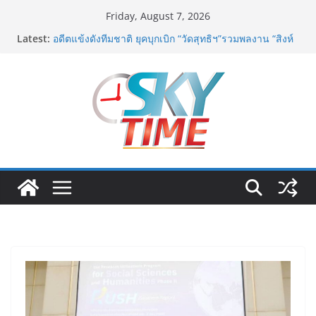
Skip
Friday, August 7, 2026
to
Latest:
มูลนิธิกองทุนนิยมไทย จับมือ กระทรวงวัฒนธรรม แถลง
content
เปิดตัวโครงการ ประกวดอัตลักษณ์อาหารภูมิภาค “รสถิ่น
ไทย” เฟ้นหาเมนูต้นตำรับ 4 ภูมิภาค ดัน Soft Power สู่
ระดับโลก
อดีตแข้งดังทีมชาติ ยุคบุกเบิก “วัดสุทธิฯ”รวมพลงาน “สิงห์
สะพานปลา” คืนถิ่น 8 ส.ค.นี้
Guangzhou Yinghao School เผยวิสัยทัศน์การศึกษาที่
พร้อมรับอนาคต“เราไม่ได้เตรียมนักเรียนเพียงเพื่อก้าวเข้าสู่
มหาวิทยาลัยเท่านั้นแต่ยังเตรียมพวกเขาให้พร้อมเป็นผู้
กำหนดอนาคต”
สตาร์ทวันนี้ Franchise Expo Thailand & TESE 2026 วัน
ที่ 6-9 ส.ค.69 ฮอลล์ 6-8 เมืองทองธานีพบทัพธุรกิจ&แฟรน
ไชส์ ซัพพลายเออร์สินค้า เติมรายได้ช่วยเศรษฐกิจไทย ลด
ใหญ่กว่า 250 บูธ คาดเงินสะพัด 220 ลบ.
ฟุตซอลไทย เสมอ เวียดนาม 3-3 ลุ้นคว้าแชมป์คอนติเน
นทัล 2026 นัดสุดท้าย