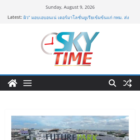
Skip
Sunday, August 9, 2026
to
Latest:
เอ-พลัสซัพพลาย เดินหน้าโครงการ “คืนความชุ่มชื้นให้กับ
content
ผิว” มอบเอบอนเน่ เดอร์มาโลชั่นยูเรียเข้มข้นแก่ กทม. ส่ง
ต่อพลังความห่วงใยสู่ผู้สูงอายุและกลุ่มเปราะบางที่ประสบ
ภัยทั่วทุกพื้นที่
รฟท. เปิดเวทีรับฟังความคิดเห็นประชาชน ครั้งที่ 2
โครงการรถไฟฟ้าสายสีแดงเข้ม “วงเวียนใหญ่–มหาชัย”
เดินหน้าพัฒนาโครงการบนพื้นฐานข้อเท็จจริงและการมี
ส่วนร่วม
“เอกนิติ” เตือนบริษัทมหาชนที่ค้างชำระค่าบริการวิชาชีพ
ต้องเปิดเผยข้อมูลทางบัญชีอย่างถูกต้อง ระวังการนำส่งงบ
การเงินต่อ ก.ล.ต. โดยไม่แสดงภาระหนี้ตามข้อเท็จจริง
อาจเข้าข่ายรายงานข้อมูลอันเป็นเท็จ
พิตบลู ศิษย์ทรายทอง กำปั้นดาวรุ่งวัย 15 ปีตัวแทน
จ.พะเยาควงกำปั้นชนะน็อค ณัฐพัฒน์ ทองไสล กำปั้นรุ่นพี่
วัย 19 ปีตัวแทน จ.สมุทรสาคร ผ่านเข้ารอบ 8 คนสุดท้าย
มวยรอบโกลบอลเฮ้าส์ สู่บัลลังก์โลก 108 ปอนด์ในศึก
มวยไทย SUPER CHAMP
ภารกิจตำรวจจราจรโครงการพระราชดำริ นำส่งอวัยวะ
หัวใจ ดวงที่ 184 สำเร็จลุล่วง ณ รพ.ศิริราช