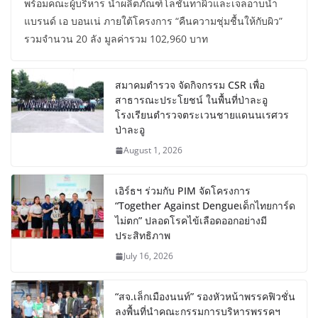
พร้อมคณะผู้บริหาร นำผลิตภัณฑ์โลชั่นทาผิวและเจลอาบน้ำ
แบรนด์ เอ บอนเน่ ภายใต้โครงการ “คืนความชุ่มชื้นให้กับผิว”
รวมจำนวน 20 ลัง มูลค่ารวม 102,960 บาท
สมาคมตำรวจ จัดกิจกรรม CSR เพื่อ
สาธารณะประโยชน์ ในพื้นที่ป่าละอู
โรงเรียนตำรวจตระเวนชายแดนนเรศวร
ป่าละอู
August 1, 2026
เอิร์ธฯ ร่วมกับ PIM จัดโครงการ
“Together Against Dengueเด็กไทยการ์ด
ไม่ตก” ปลอดโรคไข้เลือดออกอย่างมี
ประสิทธิภาพ
July 16, 2026
“สจ.เล็กเมืองนนท์” รองหัวหน้าพรรคฟิวชั่น
ลงพื้นที่นำคณะกรรมการบริหารพรรคฯ