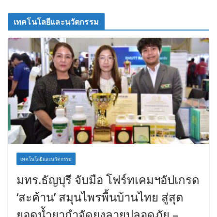
เทคโนโลยีและนวัตกรรม
เทคโนโลยีและนวัตกรรม
มทร.ธัญบุรี จับมือ โฟร์ทเคมฯอัปเกรด
‘สะค้าน’ สมุนไพรพื้นบ้านไทย สู่สุด
ยอดน้ำยากำจัดยุงลายปลอดภัย –