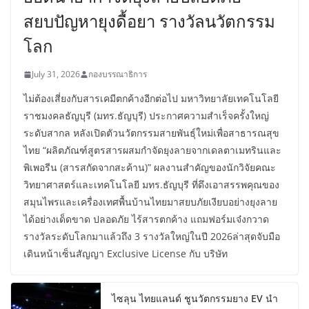
สยบปัญหายุงดื้อยา รางวัลนวัตกรรม
โลก
July 31, 2026
กองบรรณาธิการ
ไม่ต้องเสี่ยงกับสารเคมีตกค้างอีกต่อไป มหาวิทยาลัยเทคโนโลยี
ราชมงคลธัญบุรี (มทร.ธัญบุรี) ประกาศความสำเร็จครั้งใหญ่
ระดับสากล หลังเปิดตัวนวัตกรรมสายพันธุ์ใหม่เพื่อสาธารณสุข
ไทย “ผลิตภัณฑ์สูตรสารผสมกำจัดยุงลายจากเดลตาเมทรินและ
พิเพอรีน (สารสกัดจากสะค้าน)” ผลงานสำคัญของนักวิจัยคณะ
วิทยาศาสตร์และเทคโนโลยี มทร.ธัญบุรี ที่ดึงเอาสรรพคุณของ
สมุนไพรและเครื่องเทศพื้นบ้านไทยมาสยบภัยเงียบอย่างยุงลาย
ได้อย่างเด็ดขาด ปลอดภัย ไร้สารตกค้าง แถมฟอร์มเจ๋งกวาด
รางวัลระดับโลกมาแล้วถึง 3 รางวัลใหญ่ในปี 2026ล่าสุดจับมือ
เดินหน้าเซ็นสัญญา Exclusive License กับ บริษัท
ไซลุน ไทยแลนด์ ชูนวัตกรรมยาง EV นำ