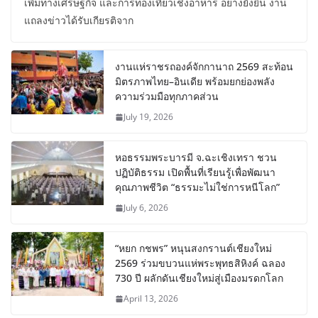
เพิ่มทางเศรษฐกิจ และการท่องเที่ยวเชิงอาหาร อย่างยั่งยืน งาน
แถลงข่าวได้รับเกียรติจาก
งานแห่ราชรถองค์จักกานาถ 2569 สะท้อน
มิตรภาพไทย–อินเดีย พร้อมยกย่องพลัง
ความร่วมมือทุกภาคส่วน
July 19, 2026
หอธรรมพระบารมี จ.ฉะเชิงเทรา ชวน
ปฏิบัติธรรม เปิดพื้นที่เรียนรู้เพื่อพัฒนา
คุณภาพชีวิต “ธรรมะไม่ใช่การหนีโลก”
July 6, 2026
“หยก กชพร” หนุนสงกรานต์เชียงใหม่
2569 ร่วมขบวนแห่พระพุทธสิหิงค์ ฉลอง
730 ปี ผลักดันเชียงใหม่สู่เมืองมรดกโลก
April 13, 2026