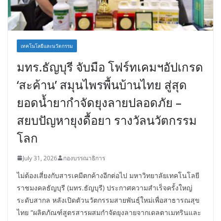
เทคโนโลยีและนวัตกรรม
มทร.ธัญบุรี จับมือ โฟร์ทเคมฯอัปเกรด
‘สะค้าน’ สมุนไพรพื้นบ้านไทย สู่สุด
ยอดน้ำยากำจัดยุงลายปลอดภัย –
สยบปัญหายุงดื้อยา รางวัลนวัตกรรม
โลก
July 31, 2026
กองบรรณาธิการ
ไม่ต้องเสี่ยงกับสารเคมีตกค้างอีกต่อไป มหาวิทยาลัยเทคโนโลยี
ราชมงคลธัญบุรี (มทร.ธัญบุรี) ประกาศความสำเร็จครั้งใหญ่
ระดับสากล หลังเปิดตัวนวัตกรรมสายพันธุ์ใหม่เพื่อสาธารณสุข
ไทย “ผลิตภัณฑ์สูตรสารผสมกำจัดยุงลายจากเดลตาเมทรินและ