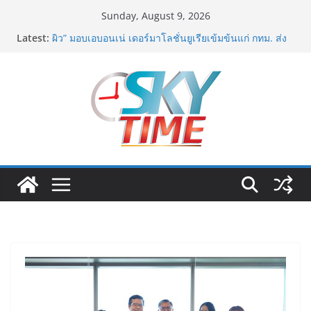
Skip
Sunday, August 9, 2026
to
Latest:
เอ-พลัสซัพพลาย เดินหน้าโครงการ “คืนความชุ่มชื้นให้กับ
content
ผิว” มอบเอบอนเน่ เดอร์มาโลชั่นยูเรียเข้มข้นแก่ กทม. ส่ง
ต่อพลังความห่วงใยสู่ผู้สูงอายุและกลุ่มเปราะบางที่ประสบ
ภัยทั่วทุกพื้นที่
รฟท. เปิดเวทีรับฟังความคิดเห็นประชาชน ครั้งที่ 2
โครงการรถไฟฟ้าสายสีแดงเข้ม “วงเวียนใหญ่–มหาชัย”
เดินหน้าพัฒนาโครงการบนพื้นฐานข้อเท็จจริงและการมี
ส่วนร่วม
“เอกนิติ” เตือนบริษัทมหาชนที่ค้างชำระค่าบริการวิชาชีพ
ต้องเปิดเผยข้อมูลทางบัญชีอย่างถูกต้อง ระวังการนำส่งงบ
การเงินต่อ ก.ล.ต. โดยไม่แสดงภาระหนี้ตามข้อเท็จจริง
อาจเข้าข่ายรายงานข้อมูลอันเป็นเท็จ
พิตบลู ศิษย์ทรายทอง กำปั้นดาวรุ่งวัย 15 ปีตัวแทน
จ.พะเยาควงกำปั้นชนะน็อค ณัฐพัฒน์ ทองไสล กำปั้นรุ่นพี่
วัย 19 ปีตัวแทน จ.สมุทรสาคร ผ่านเข้ารอบ 8 คนสุดท้าย
มวยรอบโกลบอลเฮ้าส์ สู่บัลลังก์โลก 108 ปอนด์ในศึก
มวยไทย SUPER CHAMP
ภารกิจตำรวจจราจรโครงการพระราชดำริ นำส่งอวัยวะ
หัวใจ ดวงที่ 184 สำเร็จลุล่วง ณ รพ.ศิริราช