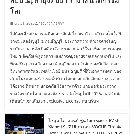
สยบปัญหายุงดื้อยา รางวัลนวัตกรรม
โลก
July 31, 2026
กองบรรณาธิการ
ไม่ต้องเสี่ยงกับสารเคมีตกค้างอีกต่อไป มหาวิทยาลัยเทคโนโลยี
ราชมงคลธัญบุรี (มทร.ธัญบุรี) ประกาศความสำเร็จครั้งใหญ่
ระดับสากล หลังเปิดตัวนวัตกรรมสายพันธุ์ใหม่เพื่อสาธารณสุข
ไทย “ผลิตภัณฑ์สูตรสารผสมกำจัดยุงลายจากเดลตาเมทรินและ
พิเพอรีน (สารสกัดจากสะค้าน)” ผลงานสำคัญของนักวิจัยคณะ
วิทยาศาสตร์และเทคโนโลยี มทร.ธัญบุรี ที่ดึงเอาสรรพคุณของ
สมุนไพรและเครื่องเทศพื้นบ้านไทยมาสยบภัยเงียบอย่างยุงลาย
ได้อย่างเด็ดขาด ปลอดภัย ไร้สารตกค้าง แถมฟอร์มเจ๋งกวาด
รางวัลระดับโลกมาแล้วถึง 3 รางวัลใหญ่ในปี 2026ล่าสุดจับมือ
เดินหน้าเซ็นสัญญา Exclusive License กับ บริษัท
ไซลุน ไทยแลนด์ ชูนวัตกรรมยาง EV นำ
Xiaomi SU7 Ultra และ VOGUE Tire จัด
แสดงในงาน IMPACT SPEED FEST 2026