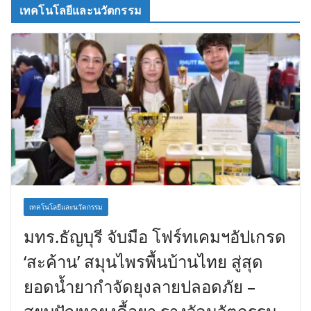
เทคโนโลยีและนวัตกรรม
เทคโนโลยีและนวัตกรรม
มทร.ธัญบุรี จับมือ โฟร์ทเคมฯอัปเกรด
‘สะค้าน’ สมุนไพรพื้นบ้านไทย สู่สุด
ยอดน้ำยากำจัดยุงลายปลอดภัย –