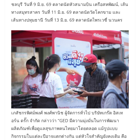
ชลบุรี วันที่ 9 มิ.ย. 69 ตลาดนัดหัวสนามบิน เครือสหพัฒน์, เส้น
ทางสมุทรสาคร วันที่ 11 มิ.ย. 69 ตลาดนัดวัดโคกขาม และ
เส้นทางปทุมธานี วันที่ 13 มิ.ย. 69 ตลาดนัดไพรเวซี่ นวนคร
เภสัชกรพิศม์พงศ์ พงศ์พานิช ผู้จัดการทั่วไป บริษัทเกร๊ต อิสเท
อร์น ดรั๊ก จำกัด กล่าวว่า “GED มีความมุ่งมั่นในการพัฒนา
ผลิตภัณฑ์เพื่อดูแลสุขภาพคนไทยมาโดยตลอด แม้รูปแบบ
กิจกรรมในแต่ละปีอาจแตกต่างกัน แต่หัวใจสำคัญยังคงเดิม คือ