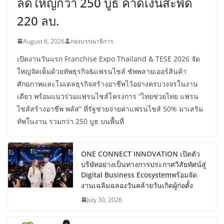
ลดใหญ่กว่า 250 บูธ คาดเงินสะพัด
220 ลบ.
August 6, 2026
กองบรรณาธิการ
เปิดงานวันแรก Franchise Expo Thailand & TESE 2026 จัด
ใหญ่จัดเต็มด้วยทัพธุรกิจ&แฟรนไชส์ ซัพพลายเออร์สินค้า
ศักยภาพและโมเดลธุรกิจสร้างอาชีพไว้อย่างครบวงจรในงาน
เดียว พร้อมแนวร่วมแฟรนไชส์โครงการ “ไทยช่วยไทย แฟรน
ไชส์สร้างอาชีพ พลัส” ที่รัฐช่วยจ่ายค่าแฟรนไชส์ 50% มาเสริม
ทัพในงาน รวมกว่า 250 บูธ บนพื้นที่
ONE CONNECT INNOVATION เปิดตัว
บริษัทอย่างเป็นทางการประกาศวิสัยทัศน์สู่
Digital Business Ecosystemพร้อมจัด
งานเฉลิมฉลองวันคล้ายวันเกิดผู้ก่อตั้ง
July 30, 2026