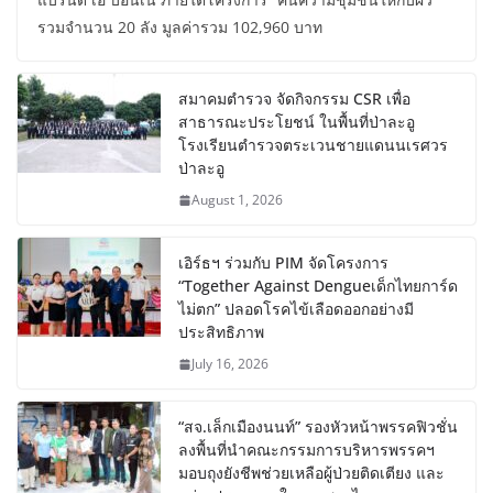
รวมจำนวน 20 ลัง มูลค่ารวม 102,960 บาท
สมาคมตำรวจ จัดกิจกรรม CSR เพื่อ
สาธารณะประโยชน์ ในพื้นที่ป่าละอู
โรงเรียนตำรวจตระเวนชายแดนนเรศวร
ป่าละอู
August 1, 2026
เอิร์ธฯ ร่วมกับ PIM จัดโครงการ
“Together Against Dengueเด็กไทยการ์ด
ไม่ตก” ปลอดโรคไข้เลือดออกอย่างมี
ประสิทธิภาพ
July 16, 2026
“สจ.เล็กเมืองนนท์” รองหัวหน้าพรรคฟิวชั่น
ลงพื้นที่นำคณะกรรมการบริหารพรรคฯ
มอบถุงยังชีพช่วยเหลือผู้ป่วยติดเตียง และ