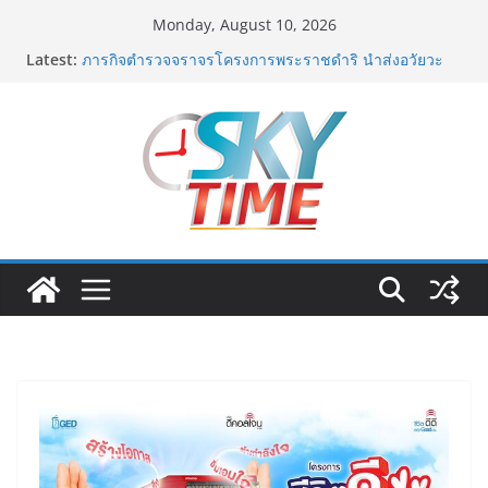
Skip
Monday, August 10, 2026
to
Latest:
ภารกิจตำรวจจราจรโครงการพระราชดำริ นำส่งอวัยวะ
content
หัวใจ ดวงที่ 184 สำเร็จลุล่วง ณ รพ.ศิริราช
เอ-พลัสซัพพลาย เดินหน้าโครงการ “คืนความชุ่มชื้นให้กับ
ผิว” มอบเอบอนเน่ เดอร์มาโลชั่นยูเรียเข้มข้นแก่ กทม. ส่ง
ต่อพลังความห่วงใยสู่ผู้สูงอายุและกลุ่มเปราะบางที่ประสบ
ภัยทั่วทุกพื้นที่
ททท. ภูมิภาคภาคตะวันออก ชูความสำเร็จ “Agent Fam
Trip: Give & Go East” ปลื้มผู้ประกอบการตอบรับเยี่ยม
พร้อมต่อยอดขายแพ็กเกจ Corporate กระตุ้นเศรษฐกิจ
“เอกนิติ” เตือนบริษัทมหาชนที่ค้างชำระค่าบริการวิชาชีพ
ต้องเปิดเผยข้อมูลทางบัญชีอย่างถูกต้อง ระวังการนำส่งงบ
การเงินต่อ ก.ล.ต. โดยไม่แสดงภาระหนี้ตามข้อเท็จจริง
อาจเข้าข่ายรายงานข้อมูลอันเป็นเท็จ
พิตบลู ศิษย์ทรายทอง กำปั้นดาวรุ่งวัย 15 ปีตัวแทน
จ.พะเยาควงกำปั้นชนะน็อค ณัฐพัฒน์ ทองไสล กำปั้นรุ่นพี่
วัย 19 ปีตัวแทน จ.สมุทรสาคร ผ่านเข้ารอบ 8 คนสุดท้าย
มวยรอบโกลบอลเฮ้าส์ สู่บัลลังก์โลก 108 ปอนด์ในศึก
มวยไทย SUPER CHAMP