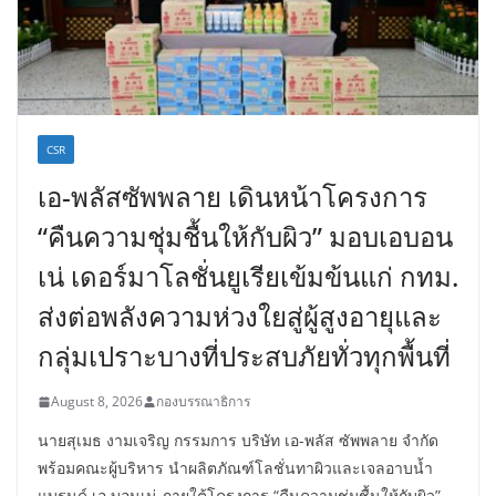
CSR
เอ-พลัสซัพพลาย เดินหน้าโครงการ
“คืนความชุ่มชื้นให้กับผิว” มอบเอบอน
เน่ เดอร์มาโลชั่นยูเรียเข้มข้นแก่ กทม.
ส่งต่อพลังความห่วงใยสู่ผู้สูงอายุและ
กลุ่มเปราะบางที่ประสบภัยทั่วทุกพื้นที่
August 8, 2026
กองบรรณาธิการ
นายสุเมธ งามเจริญ กรรมการ บริษัท เอ-พลัส ซัพพลาย จำกัด
พร้อมคณะผู้บริหาร นำผลิตภัณฑ์โลชั่นทาผิวและเจลอาบน้ำ
แบรนด์ เอ บอนเน่ ภายใต้โครงการ “คืนความชุ่มชื้นให้กับผิว”