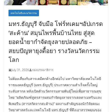
เทคโนโลยีและนวัตกรรม
มทร.ธัญบุรี จับมือ โฟร์ทเคมฯอัปเกรด
‘สะค้าน’ สมุนไพรพื้นบ้านไทย สู่สุด
ยอดน้ำยากำจัดยุงลายปลอดภัย –
สยบปัญหายุงดื้อยา รางวัลนวัตกรรม
โลก
July 31, 2026
กองบรรณาธิการ
ไม่ต้องเสี่ยงกับสารเคมีตกค้างอีกต่อไป มหาวิทยาลัยเทคโนโลยี
ราชมงคลธัญบุรี (มทร.ธัญบุรี) ประกาศความสำเร็จครั้งใหญ่
ระดับสากล หลังเปิดตัวนวัตกรรมสายพันธุ์ใหม่เพื่อสาธารณสุข
ไทย “ผลิตภัณฑ์สูตรสารผสมกำจัดยุงลายจากเดลตาเมทรินและ
พิเพอรีน (สารสกัดจากสะค้าน)” ผลงานสำคัญของนักวิจัยคณะ
วิทยาศาสตร์และเทคโนโลยี มทร.ธัญบุรี ที่ดึงเอาสรรพคุณของ