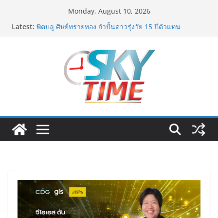
Skip
Monday, August 10, 2026
to
Latest:
พิตบลู ศิษย์ทรายทอง กำปั้นดาวรุ่งวัย 15 ปีตัวแทน
content
จ.พะเยาควงกำปั้นชนะน็อค ณัฐพัฒน์ ทองไสล กำปั้นรุ่นพี่
วัย 19 ปีตัวแทน จ.สมุทรสาคร ผ่านเข้ารอบ 8 คนสุดท้าย
มวยรอบโกลบอลเฮ้าส์ สู่บัลลังก์โลก 108 ปอนด์ในศึก
มวยไทย SUPER CHAMP
ภารกิจตำรวจจราจรโครงการพระราชดำริ นำส่งอวัยวะ
หัวใจ ดวงที่ 184 สำเร็จลุล่วง ณ รพ.ศิริราช
เอ-พลัสซัพพลาย เดินหน้าโครงการ “คืนความชุ่มชื้นให้กับ
ผิว” มอบเอบอนเน่ เดอร์มาโลชั่นยูเรียเข้มข้นแก่ กทม. ส่ง
ต่อพลังความห่วงใยสู่ผู้สูงอายุและกลุ่มเปราะบางที่ประสบ
ภัยทั่วทุกพื้นที่
ททท. ภูมิภาคภาคตะวันออก ชูความสำเร็จ “Agent Fam
Trip: Give & Go East” ปลื้มผู้ประกอบการตอบรับเยี่ยม
พร้อมต่อยอดขายแพ็กเกจ Corporate กระตุ้นเศรษฐกิจ
“เอกนิติ” เตือนบริษัทมหาชนที่ค้างชำระค่าบริการวิชาชีพ
ต้องเปิดเผยข้อมูลทางบัญชีอย่างถูกต้อง ระวังการนำส่งงบ
การเงินต่อ ก.ล.ต. โดยไม่แสดงภาระหนี้ตามข้อเท็จจริง
อาจเข้าข่ายรายงานข้อมูลอันเป็นเท็จ