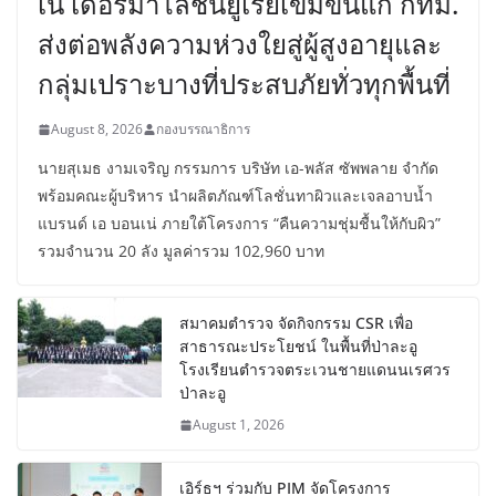
เน่ เดอร์มาโลชั่นยูเรียเข้มข้นแก่ กทม.
ส่งต่อพลังความห่วงใยสู่ผู้สูงอายุและ
กลุ่มเปราะบางที่ประสบภัยทั่วทุกพื้นที่
August 8, 2026
กองบรรณาธิการ
นายสุเมธ งามเจริญ กรรมการ บริษัท เอ-พลัส ซัพพลาย จำกัด
พร้อมคณะผู้บริหาร นำผลิตภัณฑ์โลชั่นทาผิวและเจลอาบน้ำ
แบรนด์ เอ บอนเน่ ภายใต้โครงการ “คืนความชุ่มชื้นให้กับผิว”
รวมจำนวน 20 ลัง มูลค่ารวม 102,960 บาท
สมาคมตำรวจ จัดกิจกรรม CSR เพื่อ
สาธารณะประโยชน์ ในพื้นที่ป่าละอู
โรงเรียนตำรวจตระเวนชายแดนนเรศวร
ป่าละอู
August 1, 2026
เอิร์ธฯ ร่วมกับ PIM จัดโครงการ