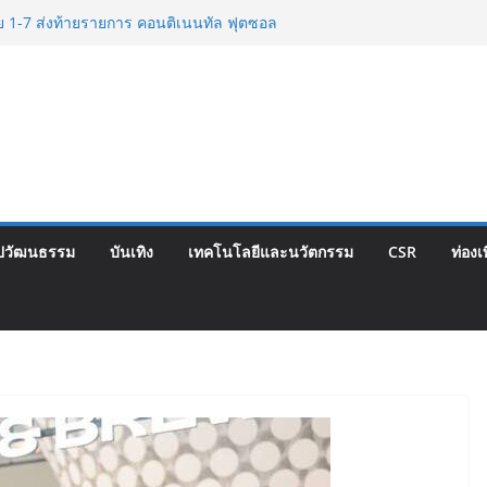
ท็จยันดำเนินงานตามธรรมาภิบาล แจงชัด
กต้องตามกฎหมาย พร้อมจ่อดำเนินคดีผู้
ีย 1-7 ส่งท้ายรายการ คอนติเนนทัล ฟุตซอล
Corporate Travel ดึงเอเย่นต์กว่า 52
่องเที่ยว Corporate ยกระดับภาคตะวันออก
ณภาพ
นปฐมฤกษ์สายการบิน TransNusa Airlines
พฯ เสริม Air Connectivity ดึงนักท่องเที่ยว
เริ่มเที่ยวแรกบินแรก 6 สิงหาคมนี้
ปวัฒนธรรม
บันเทิง
เทคโนโลยีและนวัตกรรม
CSR
ท่องเ
พ.กรุงเทพสิริโรจน์ ยกระดับสารสนเทศการ
ัน สู่ศูนย์กลางภาคใต้ตอนบน