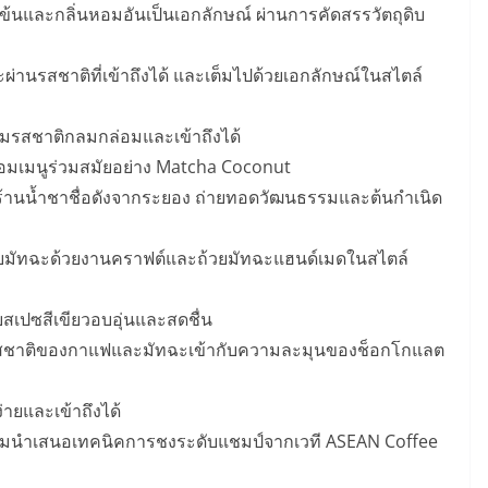
้นและกลิ่นหอมอันเป็นเอกลักษณ์ ผ่านการคัดสรรวัตถุดิบ
่านรสชาติที่เข้าถึงได้ และเต็มไปด้วยเอกลักษณ์ในสไตล์
อมรสชาติกลมกล่อมและเข้าถึงได้
อมเมนูร่วมสมัยอย่าง Matcha Coconut
 ร้านน้ำชาชื่อดังจากระยอง ถ่ายทอดวัฒนธรรมและต้นกำเนิด
มัทฉะด้วยงานคราฟต์และถ้วยมัทฉะแฮนด์เมดในสไตล์
เปซสีเขียวอบอุ่นและสดชื่น
ชาติของกาแฟและมัทฉะเข้ากับความละมุนของช็อกโกแลต
่ายและเข้าถึงได้
้อมนำเสนอเทคนิคการชงระดับแชมป์จากเวที ASEAN Coffee