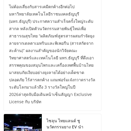
ไม่ต้องเสี่ยงกับสารเคมีตกค้างอีกต่อไป
มหาวิทยาลัยเทคโนโลยีราชมงคลธัญบุรี
(มทร.ธัญบุรี) ประกาศความสำเร็จครั้งใหญ่ระดับ
สากล หลังเปิดตัวนวัตกรรมสายพันธุ์ใหม่เพื่อ
สาธารณสุขไทย “ผลิตภัณฑ์สูตรสารผสมกำจัดยุง
ลายจากเดลตาเมทรินและพิเพอรีน (สารสกัดจาก
สะค้าน)” ผลงานสำคัญของนักวิจัยคณะ
วิทยาศาสตร์และเทคโนโลยี มทร.ธัญบุรี ที่ดึงเอา
สรรพคุณของสมุนไพรและเครื่องเทศพื้นบ้านไทย
มาสยบภัยเงียบอย่างยุงลายได้อย่างเด็ดขาด
ปลอดภัย ไร้สารตกค้าง แถมฟอร์มเจ๋งกวาดรางวัล
ระดับโลกมาแล้วถึง 3 รางวัลใหญ่ในปี
2026ล่าสุดจับมือเดินหน้าเซ็นสัญญา Exclusive
License กับ บริษัท
ไซลุน ไทยแลนด์ ชู
นวัตกรรมยาง EV นำ