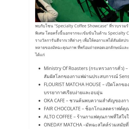
พบกับโซน “Specialty Coffee Showcase” ที่รวบรวมร
พิเศษ โดยครั้งนี้นอกจากจะเข้มข้นในด้าน Specialty Cof
รางวัลการันตีจากเวทีต่างๆ เพื่อให้คอกาแฟได้สัมผัส
หลายของมัทฉะคุณภาพ ที่พร้อมถ่ายทอดเอกลักษณ์และ
ได้แก่
Ministry Of Roasters (กระทรวงการคั่ว)
สัมผัสโลกของกาแฟผ่านประสบการณ์ Sensor
FLOURIST MATCHA HOUSE – เปิดโลกของช
บรรยากาศเรียบง่ายและอบอุ่น
OKA CAFE – ชวนค้นพบความสำคัญของการบ
FAIR CHOCOLATE – ช็อกโกแลตคราฟต์คุณภา
ALTO COFFEE – ร้านกาแฟคุณภาพที่ใส่ใจใน
ONEDAY MATCHA –มัทฉะสไตล์ร่วมสมัยที่ดื่