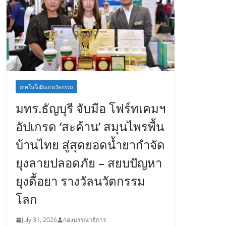
เทคโนโลยีและนวัตกรรม
มทร.ธัญบุรี จับมือ โฟร์ทเคมฯ
อัปเกรด ‘สะค้าน’ สมุนไพรพื้น
บ้านไทย สู่สุดยอดน้ำยากำจัด
ยุงลายปลอดภัย – สยบปัญหา
ยุงดื้อยา รางวัลนวัตกรรม
โลก
July 31, 2026
กองบรรณาธิการ