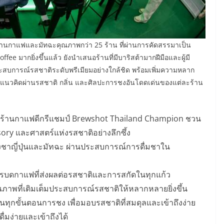
้านกาแฟและมัทฉะคุณภาพกว่า 25 ร้าน ที่ผ่านการคัดสรรมาเป็น
fee มากยิ่งขึ้นแล้ว ยังนำเสนอร้านที่มีบาริสต้ามากฝีมือและผู้มี
ประสบการณ์รสชาติระดับพรีเมียมอย่างใกล้ชิด พร้อมเพิ่มความหลาก
แนวคิดผ่านรสชาติ กลิ่น และศิลปะการชงอันโดดเด่นของแต่ละร้าน
 – ร้านกาแฟดีกรีแชมป์ Brewshot Thailand Champion ชวน
y และศาสตร์แห่งรสชาติอย่างลึกซึ้ง
าญี่ปุ่นและมัทฉะ ผ่านประสบการณ์การดื่มชาใน
ดกาแฟที่ส่งผลต่อรสชาติและการสกัดในทุกแก้ว
พที่เติมเต็มประสบการณ์รสชาติให้หลากหลายยิ่งขึ้น
ทุกขั้นตอนการชง เพื่อมอบรสชาติที่สมดุลและเข้าถึงง่าย
มง่ายและเข้าถึงได้