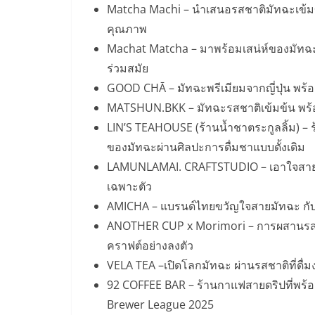
Matcha Machi – นำเสนอรสชาติมัทฉะเข้มข
คุณภาพ
Machat Matcha – มาพร้อมเสน่ห์ของมัทฉะผ
ร่วมสมัย
GOOD CHĀ – มัทฉะพรีเมียมจากญี่ปุ่น พร้
MATSHUN.BKK – มัทฉะรสชาติเข้มข้น พร้
LIN’S TEAHOUSE (ร้านน้ำชาตระกูลลิ้ม) –
ของมัทฉะผ่านศิลปะการดื่มชาแบบดั้งเดิม
LAMUNLAMAI. CRAFTSTUDIO – เอาใจสาย
เฉพาะตัว
AMICHA – แบรนด์ไทยขวัญใจสายมัทฉะ กับส
ANOTHER CUP x Morimori – การผสานรส
คราฟต์อย่างลงตัว
VELA TEA –เปิดโลกมัทฉะ ผ่านรสชาติที่ดื่มง
92 COFFEE BAR – ร้านกาแฟสายดริปที่พร
Brewer League 2025