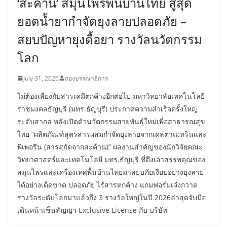
‘สะค้าน’ สมุนไพรพื้นบ้านไทย สู่สุด
ยอดน้ำยากำจัดยุงลายปลอดภัย –
สยบปัญหายุงดื้อยา รางวัลนวัตกรรม
โลก
July 31, 2026
กองบรรณาธิการ
ไม่ต้องเสี่ยงกับสารเคมีตกค้างอีกต่อไป มหาวิทยาลัยเทคโนโลยี
ราชมงคลธัญบุรี (มทร.ธัญบุรี) ประกาศความสำเร็จครั้งใหญ่
ระดับสากล หลังเปิดตัวนวัตกรรมสายพันธุ์ใหม่เพื่อสาธารณสุข
ไทย “ผลิตภัณฑ์สูตรสารผสมกำจัดยุงลายจากเดลตาเมทรินและ
พิเพอรีน (สารสกัดจากสะค้าน)” ผลงานสำคัญของนักวิจัยคณะ
วิทยาศาสตร์และเทคโนโลยี มทร.ธัญบุรี ที่ดึงเอาสรรพคุณของ
สมุนไพรและเครื่องเทศพื้นบ้านไทยมาสยบภัยเงียบอย่างยุงลาย
ได้อย่างเด็ดขาด ปลอดภัย ไร้สารตกค้าง แถมฟอร์มเจ๋งกวาด
รางวัลระดับโลกมาแล้วถึง 3 รางวัลใหญ่ในปี 2026ล่าสุดจับมือ
เดินหน้าเซ็นสัญญา Exclusive License กับ บริษัท