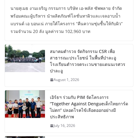
นายสุเมธ งามเจริญ กรรมการ บริษัท เอ-พลัส ซัพพลาย จำกัด
พร้อมคณะผู้บริหาร นำผลิตภัณฑ์โลชั่นทาผิวและเจลอาบน้ำ
แบรนด์ เอ บอนเน่ ภายใต้โครงการ “คืนความชุ่มชื้นให้กับผิว”
รวมจำนวน 20 ลัง มูลค่ารวม 102,960 บาท
สมาคมตำรวจ จัดกิจกรรม CSR เพื่อ
สาธารณะประโยชน์ ในพื้นที่ป่าละอู
โรงเรียนตำรวจตระเวนชายแดนนเรศวร
ป่าละอู
August 1, 2026
เอิร์ธฯ ร่วมกับ PIM จัดโครงการ
“Together Against Dengueเด็กไทยการ์ด
ไม่ตก” ปลอดโรคไข้เลือดออกอย่างมี
ประสิทธิภาพ
July 16, 2026