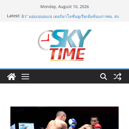
Skip
Monday, August 10, 2026
to
Latest:
เอ-พลัสซัพพลาย เดินหน้าโครงการ “คืนความชุ่มชื้นให้กับ
content
ผิว” มอบเอบอนเน่ เดอร์มาโลชั่นยูเรียเข้มข้นแก่ กทม. ส่ง
ต่อพลังความห่วงใยสู่ผู้สูงอายุและกลุ่มเปราะบางที่ประสบ
ภัยทั่วทุกพื้นที่
รฟท. เปิดเวทีรับฟังความคิดเห็นประชาชน ครั้งที่ 2
โครงการรถไฟฟ้าสายสีแดงเข้ม “วงเวียนใหญ่–มหาชัย”
เดินหน้าพัฒนาโครงการบนพื้นฐานข้อเท็จจริงและการมี
ส่วนร่วม
“เอกนิติ” เตือนบริษัทมหาชนที่ค้างชำระค่าบริการวิชาชีพ
ต้องเปิดเผยข้อมูลทางบัญชีอย่างถูกต้อง ระวังการนำส่งงบ
การเงินต่อ ก.ล.ต. โดยไม่แสดงภาระหนี้ตามข้อเท็จจริง
อาจเข้าข่ายรายงานข้อมูลอันเป็นเท็จ
พิตบลู ศิษย์ทรายทอง กำปั้นดาวรุ่งวัย 15 ปีตัวแทน
จ.พะเยาควงกำปั้นชนะน็อค ณัฐพัฒน์ ทองไสล กำปั้นรุ่นพี่
วัย 19 ปีตัวแทน จ.สมุทรสาคร ผ่านเข้ารอบ 8 คนสุดท้าย
มวยรอบโกลบอลเฮ้าส์ สู่บัลลังก์โลก 108 ปอนด์ในศึก
มวยไทย SUPER CHAMP
ภารกิจตำรวจจราจรโครงการพระราชดำริ นำส่งอวัยวะ
หัวใจ ดวงที่ 184 สำเร็จลุล่วง ณ รพ.ศิริราช