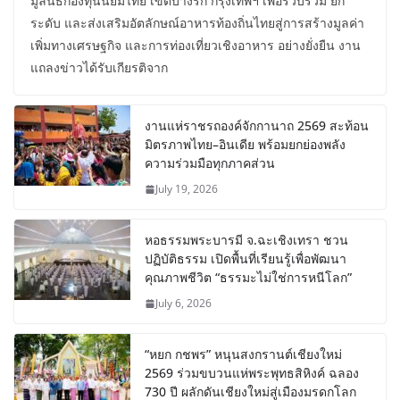
มูลนิธิกองทุนนิยมไทย เขตบางรัก กรุงเทพฯ เพื่อรวบรวม ยก
ระดับ และส่งเสริมอัตลักษณ์อาหารท้องถิ่นไทยสู่การสร้างมูลค่า
เพิ่มทางเศรษฐกิจ และการท่องเที่ยวเชิงอาหาร อย่างยั่งยืน งาน
แถลงข่าวได้รับเกียรติจาก
งานแห่ราชรถองค์จักกานาถ 2569 สะท้อน
มิตรภาพไทย–อินเดีย พร้อมยกย่องพลัง
ความร่วมมือทุกภาคส่วน
July 19, 2026
หอธรรมพระบารมี จ.ฉะเชิงเทรา ชวน
ปฏิบัติธรรม เปิดพื้นที่เรียนรู้เพื่อพัฒนา
คุณภาพชีวิต “ธรรมะไม่ใช่การหนีโลก”
July 6, 2026
“หยก กชพร” หนุนสงกรานต์เชียงใหม่
2569 ร่วมขบวนแห่พระพุทธสิหิงค์ ฉลอง
730 ปี ผลักดันเชียงใหม่สู่เมืองมรดกโลก