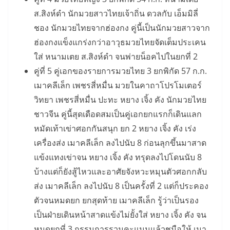
ส.สิงห์ดำ นักมวยสาวไทยเจ้าถิ่น ดวลกับ เอ็มมิลี่
ชอง นักมวยไทยจากฮ่องกง คู่นี้เป็นนักมวยสาวจาก
ฮ่องกงแข็งแกร่งกว่าอาวุธมวยไทยจัดเต็มประเคน
ใส่ หนามเตย ส.สิงห์ดำ จนพ่ายน็อคไปในยกที่ 2
คู่ที่ 5 คู่เอกของรายการมวยไทย 3 ยกพิกัด 57 ก.ก.
เมาคลีเล็ก เพชรสี่หมื่น มวยในคาถาโปรโมเตอร์
วิทยา เพชรสี่หมื่น ปะทะ หยาง เจิ้ง คัง นักมวยไทย
ชาวจีน คู่นี้สุดเดือดสมเป็นคู่เอกยกแรกก็เดินแลก
หมัดเท้าเข่าศอกกันสนุก ยก 2 หยาง เจิ้ง คัง เร่ง
เครื่องส่ง เมาคลีเล็ก ลงไปนับ 8 ก่อนลุกขึ้นมาสาด
แข้งแทงเข่าจน หยาง เจิ้ง คัง ทรุดลงไปโดนนับ 8
บ้างแต่ก็ยังสู้ไหวและอาศัยจังหวะหมุนตัวศอกกลับ
ส่ง เมาคลีเล็ก ลงไปนับ 8 เป็นครั้งที่ 2 แต่ก็ประคอง
ตัวจนหมดยก ยกสุดท้าย เมาคลีเล็ก รู้ว่าเป็นรอง
เป็นฝ่ายเดินหน้าสาดแข้งไม่ยั้งใส่ หยาง เจิ้ง คัง จน
หมดยกที่ 3 กรรมการรวมคะแนนแล้วชูมือให้ เมา