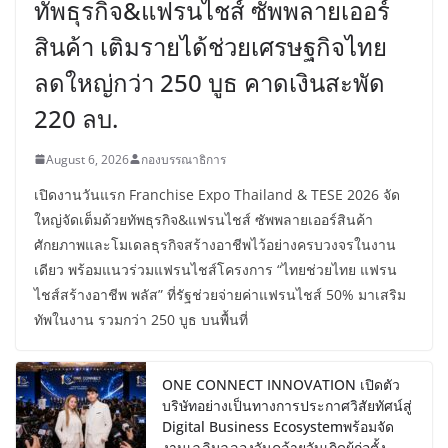
ทัพธุรกิจ&แฟรนไชส์ ซัพพลายเออร์
สินค้า เติมรายได้ช่วยเศรษฐกิจไทย
ลดใหญ่กว่า 250 บูธ คาดเงินสะพัด
220 ลบ.
August 6, 2026
กองบรรณาธิการ
เปิดงานวันแรก Franchise Expo Thailand & TESE 2026 จัด
ใหญ่จัดเต็มด้วยทัพธุรกิจ&แฟรนไชส์ ซัพพลายเออร์สินค้า
ศักยภาพและโมเดลธุรกิจสร้างอาชีพไว้อย่างครบวงจรในงาน
เดียว พร้อมแนวร่วมแฟรนไชส์โครงการ “ไทยช่วยไทย แฟรน
ไชส์สร้างอาชีพ พลัส” ที่รัฐช่วยจ่ายค่าแฟรนไชส์ 50% มาเสริม
ทัพในงาน รวมกว่า 250 บูธ บนพื้นที่
ONE CONNECT INNOVATION เปิดตัว
บริษัทอย่างเป็นทางการประกาศวิสัยทัศน์สู่
Digital Business Ecosystemพร้อมจัด
งานเฉลิมฉลองวันคล้ายวันเกิดผู้ก่อตั้ง