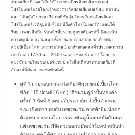
วันก่อเกียรติ โดย”เสี่ยโก้” นายก่อเกียรติ พาณิชยารมณ์
โปรโมเตอร์มวยโลกเจ้าของรางวัลยอดเยี่ยมเอเชีย 3 สถาบัน
และ “เสี่ยอู๊ด” นายสรวีร์ ฤทธิชัย ผู้บริหารวันก่อเกียรติและ
โปรโมเตอร์เวทีลุมพินี ซึ่งนัดนี้ถึงคิวโปรโมเตอร์ดังแดนใต้
วิทยา เพชรสี่หมื่น รับหน้าที่ประกบคู่มวยสัปดาห์นี้ ยังคงเน้น
ความดุเดือด ความสนุก ทั้งจากมวยรอบสากล ก่อเกียรติมุ่ง
แชมป์เปี้ยนโลก และมวยไทย 3 ยกถ่ายทอดสดทั่วประเทศทุกวัน
เสาร์เวลา 17.30 น. – 20.00 น. ทางช่อง 8 กด 27 โดยการ
แข่งขันมวยไทยซุปเปอร์แชมป์ พรีเซ็นเต็ดบายวันก่อเกียรติ
สัปดาห์นี้มีผลการแข่งขันดังนี้
คู่ที่ 1 มวยรอบสากล ก่อเกียรติมุ่งแชมป์เปี้ยนโลก
พิกัด 115 ปอนด์ ( 6 ยก ) “ศึกนวมคู่กำปั้นทองคำ
ครั้งที่ 1 นัดที่ 6 เดช ศศิประภายิม กำปั้นตัวแทน
จ.ฉะเชิงเทรา พบกับ เพชรตะวัน คาสต้ายิม นักชก
ตัวแทน จ.สระแก้ว การแข่งขันคู่นี้แลกหมัดกันสนุก
แต่ เพชรตะวัน มีจังหวะออกหมัดเข้าใบหน้าสลับลำ
ตัวของ เดช ได้ชัดเจนและแม่นยำกว่า ครบ 6 ยก