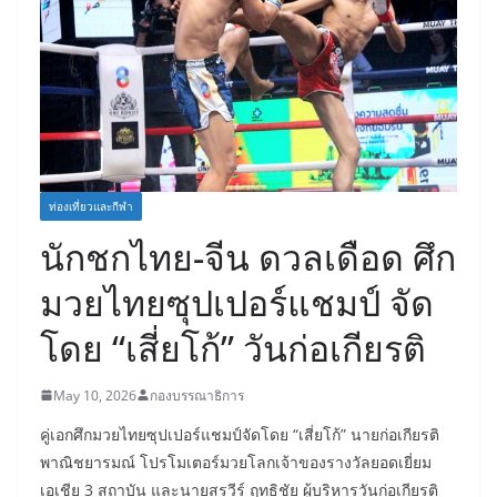
ท่องเที่ยวและกีฬา
นักชกไทย-จีน ดวลเดือด ศึก
มวยไทยซุปเปอร์แชมป์ จัด
โดย “เสี่ยโก้” วันก่อเกียรติ
May 10, 2026
กองบรรณาธิการ
คู่เอกศึกมวยไทยซุปเปอร์แชมป์จัดโดย “เสี่ยโก้” นายก่อเกียรติ
พาณิชยารมณ์ โปรโมเตอร์มวยโลกเจ้าของรางวัลยอดเยี่ยม
เอเชีย 3 สถาบัน และนายสรวีร์ ฤทธิชัย ผู้บริหารวันก่อเกียรติ