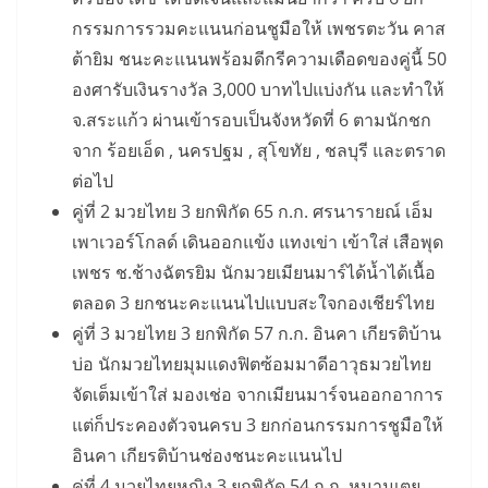
กรรมการรวมคะแนนก่อนชูมือให้ เพชรตะวัน คาส
ต้ายิม ชนะคะแนนพร้อมดีกรีความเดือดของคู่นี้ 50
องศารับเงินรางวัล 3,000 บาทไปแบ่งกัน และทำให้
จ.สระแก้ว ผ่านเข้ารอบเป็นจังหวัดที่ 6 ตามนักชก
จาก ร้อยเอ็ด , นครปฐม , สุโขทัย , ชลบุรี และตราด
ต่อไป
คู่ที่ 2 มวยไทย 3 ยกพิกัด 65 ก.ก. ศรนารายณ์ เอ็ม
เพาเวอร์โกลด์ เดินออกแข้ง แทงเข่า เข้าใส่ เสือพุด
เพชร ช.ช้างฉัตรยิม นักมวยเมียนมาร์ได้น้ำได้เนื้อ
ตลอด 3 ยกชนะคะแนนไปแบบสะใจกองเชียร์ไทย
คู่ที่ 3 มวยไทย 3 ยกพิกัด 57 ก.ก. อินคา เกียรติบ้าน
บ่อ นักมวยไทยมุมแดงฟิตซ้อมมาดีอาวุธมวยไทย
จัดเต็มเข้าใส่ มองเช่อ จากเมียนมาร์จนออกอาการ
แต่ก็ประคองตัวจนครบ 3 ยกก่อนกรรมการชูมือให้
อินคา เกียรติบ้านช่องชนะคะแนนไป
คู่ที่ 4 มวยไทยหญิง 3 ยกพิกัด 54 ก.ก. หนามเตย