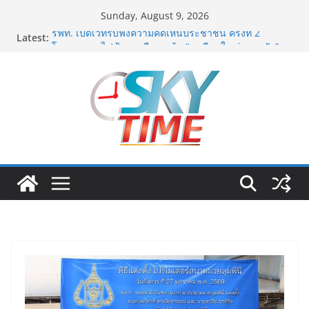
Skip
Sunday, August 9, 2026
to
Latest:
รฟท. เปิดเวทีรับฟังความคิดเห็นประชาชน ครั้งที่ 2
content
โครงการรถไฟฟ้าสายสีแดงเข้ม “วงเวียนใหญ่–มหาชัย”
เดินหน้าพัฒนาโครงการบนพื้นฐานข้อเท็จจริงและการมี
ส่วนร่วม
เจบีซี มวยอาชีพแห่งญี่ปุ่น พร้อมสนับสนุนนักมวยชาวไทย
“เสี่ยนริส”แนะเพิ่มไฟท์แฟ็กซ์ เว็บรับรองสถิติมวย หลัง
บล็อกเล็ก ผิดพลาด
พิตบลู ศิษย์ทรายทอง กำปั้นดาวรุ่งวัย 15 ปีตัวแทน
จ.พะเยาควงกำปั้นชนะน็อค ณัฐพัฒน์ ทองไสล กำปั้นรุ่นพี่
วัย 19 ปีตัวแทน จ.สมุทรสาคร ผ่านเข้ารอบ 8 คนสุดท้าย
มวยรอบโกลบอลเฮ้าส์ สู่บัลลังก์โลก 108 ปอนด์ในศึก
มวยไทย SUPER CHAMP
ภารกิจตำรวจจราจรโครงการพระราชดำริ นำส่งอวัยวะ
หัวใจ ดวงที่ 184 สำเร็จลุล่วง ณ รพ.ศิริราช
เอ-พลัสซัพพลาย เดินหน้าโครงการ “คืนความชุ่มชื้นให้กับ
ผิว” มอบเอบอนเน่ เดอร์มาโลชั่นยูเรียเข้มข้นแก่ กทม. ส่ง
ต่อพลังความห่วงใยสู่ผู้สูงอายุและกลุ่มเปราะบางที่ประสบ
ภัยทั่วทุกพื้นที่