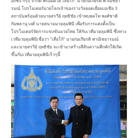
อกซิ่ง กรุ๊ป จำกัด พร้อมด้วย”เสี่ยโก้” นายก่อเกียรติ พาณิชยา
รมณ์ โปรโมเตอร์มวยโลกเจ้าของรางวัลยอดเยี่ยมเอเชีย 3
สถาบันพร้อมด้วยนายสรวีย์ ฤทธิชัย เข้าพบพลโท พงศ์ชาติ
กัมพลานุวงศ์ นายสนามมวยลุมพินี เพื่อรับการแต่งตั้งเป็น
โปรโมเตอร์จัดการแข่งขันมวยไทย ให้กับเวทีมวยลุมพินี ซึ่งทาง
เวทีมวยลุมพินีเชื่อว่า “เสี่ยโก้” นายก่อเกียรติ พาณิชยารมณ์
และนายสรวีย์ ฤทธิชัย จะเข้ามาสร้างสีสันความคึกคักให้เกิด
ขึ้นกับเวทีมวยลุมพินีเร็วๆนี้