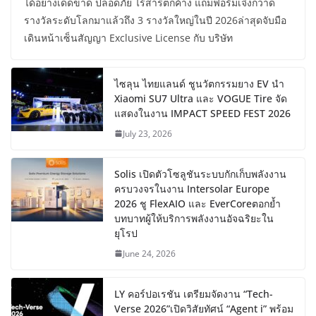
ได้อย่างเด็ดขาด ปลอดภัย ไร้สารตกค้าง แถมฟอร์มเจ๋งกวาด
รางวัลระดับโลกมาแล้วถึง 3 รางวัลใหญ่ในปี 2026ล่าสุดจับมือ
เดินหน้าเซ็นสัญญา Exclusive License กับ บริษัท
ไซลุน ไทยแลนด์ ชูนวัตกรรมยาง EV นำ
Xiaomi SU7 Ultra และ VOGUE Tire จัด
แสดงในงาน IMPACT SPEED FEST 2026
July 23, 2026
Solis เปิดตัวโซลูชันระบบกักเก็บพลังงาน
ครบวงจรในงาน Intersolar Europe
2026 ชู FlexAIO และ EverCoreตอกย้ำ
บทบาทผู้ให้บริการพลังงานอัจฉริยะใน
ยุโรป
June 24, 2026
LY คอร์ปอเรชัน เตรียมจัดงาน “Tech-
Verse 2026”เปิดวิสัยทัศน์ “Agent i” พร้อม