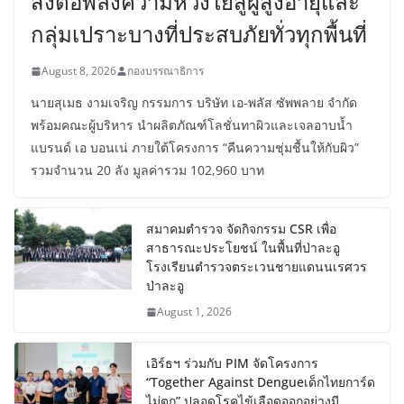
ส่งต่อพลังความห่วงใยสู่ผู้สูงอายุและ
กลุ่มเปราะบางที่ประสบภัยทั่วทุกพื้นที่
August 8, 2026
กองบรรณาธิการ
นายสุเมธ งามเจริญ กรรมการ บริษัท เอ-พลัส ซัพพลาย จำกัด
พร้อมคณะผู้บริหาร นำผลิตภัณฑ์โลชั่นทาผิวและเจลอาบน้ำ
แบรนด์ เอ บอนเน่ ภายใต้โครงการ “คืนความชุ่มชื้นให้กับผิว”
รวมจำนวน 20 ลัง มูลค่ารวม 102,960 บาท
สมาคมตำรวจ จัดกิจกรรม CSR เพื่อ
สาธารณะประโยชน์ ในพื้นที่ป่าละอู
โรงเรียนตำรวจตระเวนชายแดนนเรศวร
ป่าละอู
August 1, 2026
เอิร์ธฯ ร่วมกับ PIM จัดโครงการ
“Together Against Dengueเด็กไทยการ์ด
ไม่ตก” ปลอดโรคไข้เลือดออกอย่างมี