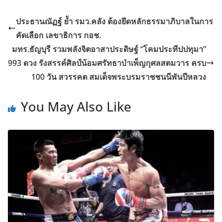
ประธานณัฏฐ์ ย้ำ รมว.คลัง ต้องยึดหลักธรรมาภิบาลในการ
คัดเลือก เลขาธิการ กอช.
มทร.ธัญบุรี รวมพลังจิตอาสาประดิษฐ์ “โคมประทีปปทุมา”
993 ดวง รังสรรค์ศิลป์น้อมศรัทธาบำเพ็ญกุศลสตมวาร ครบ
100 วัน สวรรคต สมเด็จพระบรมราชชนนีพันปีหลวง
You May Also Like