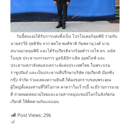
วันนี้ตนเองได้รับการแต่งตั้งเป็น โปรโมเตอร์ลุมพินี ร่วมกับ
นายสรวีย์ ฤทธิชัย จาก พลโท พงศ์ชาติ กัมพลานุวงศ์ นาย
สนามมวยลุมพินี และได้รับเกียรติจากร้อยตำรวจโท ดร. มนัส
โนนุช ประธานกรรมการ มูลนิธิมิราเคิล ออฟไลฟ์ และ
ประธานสภาสังคมสงเคราะห์แห่งประเทศไทย ในพระบรม
ราชูปถัมภ์ และเป็นประธานที่ปรึกษาบริษัท ก่อเกียรติ บ๊อกซิ่ง
กรุ๊ป จำกัด ร่วมแสดงความยินดี ก็ต้องขอกราบขอบพระคุณ
ผู้ใหญ่ทั้งสองท่านที่ให้โอกาส คาดว่าในเร็วๆนี้ จะมีรายการมวย
ดี ถ่ายทอดสดมวยไทยและมวยสากลมุ่งแชมป์โลกในสังกัดก่อ
เกียรติ ให้ติดตามกันแน่นอน
Post Views:
296