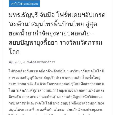
เทคโนโลยีและนวัตกรรม
มทร.ธัญบุรี จับมือ โฟร์ทเคมฯอัปเกรด
‘สะค้าน’ สมุนไพรพื้นบ้านไทย สู่สุด
ยอดน้ำยากำจัดยุงลายปลอดภัย –
สยบปัญหายุงดื้อยา รางวัลนวัตกรรม
โลก
July 31, 2026
กองบรรณาธิการ
ไม่ต้องเสี่ยงกับสารเคมีตกค้างอีกต่อไป มหาวิทยาลัยเทคโนโลยี
ราชมงคลธัญบุรี (มทร.ธัญบุรี) ประกาศความสำเร็จครั้งใหญ่
ระดับสากล หลังเปิดตัวนวัตกรรมสายพันธุ์ใหม่เพื่อสาธารณสุข
ไทย “ผลิตภัณฑ์สูตรสารผสมกำจัดยุงลายจากเดลตาเมทรินและ
พิเพอรีน (สารสกัดจากสะค้าน)” ผลงานสำคัญของนักวิจัยคณะ
วิทยาศาสตร์และเทคโนโลยี มทร.ธัญบุรี ที่ดึงเอาสรรพคุณของ
สมุนไพรและเครื่องเทศพื้นบ้านไทยมาสยบภัยเงียบอย่างยุงลาย