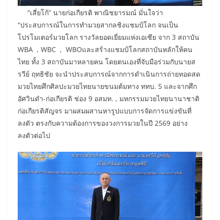
“เสี่ยโก้” นายก่อเกียรติ พาณิชยารมณ์ มั่นใจว่า
“ประสบการณ์ในการทำมวยสากลชิงแชมป์โลก จนเป็น
โปรโมเตอร์มวยโลก รางวัลยอดเยี่ยมแห่งเอเซีย จาก 3 สถาบัน
WBA , WBC , WBOและสร้างแชมป์โลกสถาบันหลักให้คน
ไทย ทั้ง 3 สถาบันมาหลายคน โดยตนเองที่จับมือร่วมกับนายส
รวีย์ ฤทธิชัย จะนำประสบการณ์จากการดำเนินการถ่ายทอดสด
มวยไทยศึกศิลปะมวยไทยนายขนมต้มทาง ททบ. 5 และจากศึก
อัศวินดำ-ก่อเกียรติ ช่อง 9 อสมท. , มหกรรมมวยไทยนานาชาติ
ก่อเกียรติสัญจร มาผสมผสานหารูปแบบการจัดการแข่งขันที่
ลงตัว ตรงกับความต้องการของวงการมวยในปี 2569 อย่าง
ลงตัวต่อไป