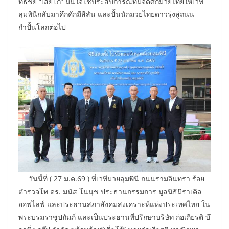
ทธิชัย “เสี่ยโก้” มั่นใจใช้ประสบการณ์ที่มีจัดศึกมวยไทยให้เวที
ลุมพินีกลับมาคึกคักมีสีสัน และปั้นนักมวยไทยดาวรุ่งสู่ถนน
กำปั้นโลกต่อไป
วันนี้ที่ ( 27 ม.ค.69 ) ที่เวทีมวยลุมพินี ถนนรามอินทรา ร้อย
ตำรวจโท ดร. มนัส โนนุช ประธานกรรมการ มูลนิธิมิราเคิล
ออฟไลฟ์ และประธานสภาสังคมสงเคราะห์แห่งประเทศไทย ใน
พระบรมราชูปถัมภ์ และเป็นประธานที่ปรึกษาบริษัท ก่อเกียรติ บ๊