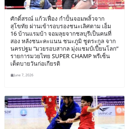
ศักดิ์สรณ์ แก้วเฟื่อง กำปั้นจอมพลิ้วจาก
สุโขทัย ผ่านเข้ารอบรองชนะเลิศตาม เอ็ม
16 บ้านแรมบ้า จอมลุยจากชลบุรีเป็นคนที่
สอง หลังชนะคะแนน ชนะภูมิ ชูตระกูล จาก
นครปฐม “มวยรอบสากล มุ่งแชมป์เปี้ยนโลก”
รายการมวยไทย SUPER CHAMP พรีเซ็น
เต็ดบายวันก่อเกียรติ
June 7, 2026