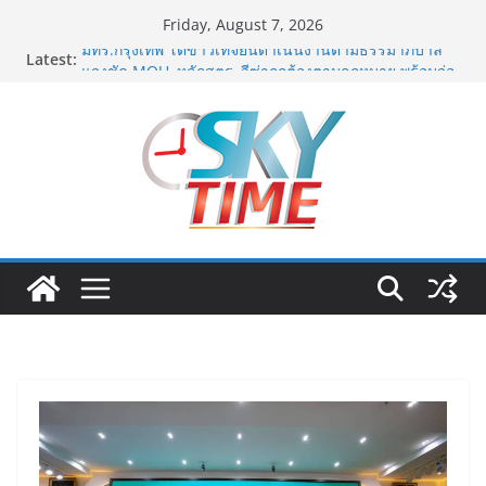
Skip
Friday, August 7, 2026
to
Latest:
มทร.กรุงเทพ โต้ข่าวเท็จยันดำเนินงานตามธรรมาภิบาล
content
แจงชัด MOU–หลักสูตร–วีซ่าถูกต้องตามกฎหมาย พร้อมจ่อ
ดำเนินคดีผู้บิดเบือนข้อมูล
ฟุตซอลไทย พ่าย รัสเซีย 1-7 ส่งท้ายรายการ คอนติเนนทัล
ฟุตซอล แชมเปี้ยนชิพ 2026
ททท. เดินหน้ารุกตลาด Corporate Travel ดึงเอเย่นต์กว่า
52 บริษัท ทดสอบเส้นทางท่องเที่ยว Corporate ยกระดับ
ภาคตะวันออกสู่จุดหมายปลายทางคุณภาพ
ททท. ต้อนรับเที่ยวบินปฐมฤกษ์สายการบิน TransNusa
Airlines เส้นทางจาการ์ตา-กรุงเทพฯ เสริม Air
Connectivity ดึงนักท่องเที่ยวคุณภาพจากอินโดนีเซีย เริ่ม
เที่ยวแรกบินแรก 6 สิงหาคมนี้
ม.วลัยลักษณ์ จับมือ รพ.กรุงเทพสิริโรจน์ ยกระดับ
สารสนเทศการแพทย์-เวชศาสตร์ป้องกัน สู่ศูนย์กลางภาค
ใต้ตอนบน