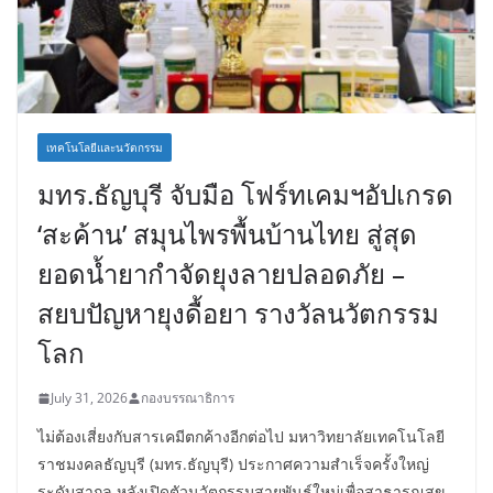
เทคโนโลยีและนวัตกรรม
มทร.ธัญบุรี จับมือ โฟร์ทเคมฯอัปเกรด
‘สะค้าน’ สมุนไพรพื้นบ้านไทย สู่สุด
ยอดน้ำยากำจัดยุงลายปลอดภัย –
สยบปัญหายุงดื้อยา รางวัลนวัตกรรม
โลก
July 31, 2026
กองบรรณาธิการ
ไม่ต้องเสี่ยงกับสารเคมีตกค้างอีกต่อไป มหาวิทยาลัยเทคโนโลยี
ราชมงคลธัญบุรี (มทร.ธัญบุรี) ประกาศความสำเร็จครั้งใหญ่
ระดับสากล หลังเปิดตัวนวัตกรรมสายพันธุ์ใหม่เพื่อสาธารณสุข