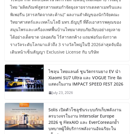
ไทย “ผลิตภัณฑ์สูตรสารผสมกำจัดยุงลายจากเดลตาเมทรินและ
พิเพอรีน (สารสกัดจากสะค้าน)” ผลงานสำคัญของนักวิจัยคณะ
วิทยาศาสตร์และเทคโนโลยี มทร.ธัญบุรี ที่ดึงเอาสรรพคุณของ
สมุนไพรและเครื่องเทศพื้นบ้านไทยมาสยบภัยเงียบอย่างยุงลาย
ได้อย่างเด็ดขาด ปลอดภัย ไร้สารตกค้าง แถมฟอร์มเจ๋งกวาด
รางวัลระดับโลกมาแล้วถึง 3 รางวัลใหญ่ในปี 2026ล่าสุดจับมือ
เดินหน้าเซ็นสัญญา Exclusive License กับ บริษัท
ไซลุน ไทยแลนด์ ชูนวัตกรรมยาง EV นำ
Xiaomi SU7 Ultra และ VOGUE Tire จัด
แสดงในงาน IMPACT SPEED FEST 2026
July 23, 2026
Solis เปิดตัวโซลูชันระบบกักเก็บพลังงาน
ครบวงจรในงาน Intersolar Europe
2026 ชู FlexAIO และ EverCoreตอกย้ำ
บทบาทผู้ให้บริการพลังงานอัจฉริยะใน