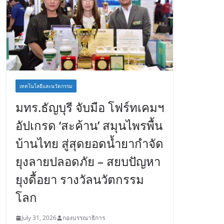
เทคโนโลยีและนวัตกรรม
มทร.ธัญบุรี จับมือ โฟร์ทเคมฯ
อัปเกรด ‘สะค้าน’ สมุนไพรพื้น
บ้านไทย สู่สุดยอดน้ำยากำจัด
ยุงลายปลอดภัย – สยบปัญหา
ยุงดื้อยา รางวัลนวัตกรรม
โลก
July 31, 2026
กองบรรณาธิการ