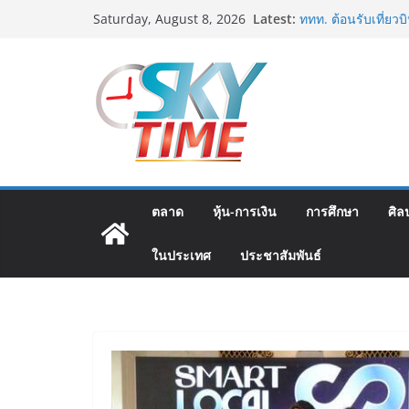
Skip
Latest:
ททท. ต้อนรับเที่ย
Saturday, August 8, 2026
to
เส้นทางจาการ์ตา-กรุ
คุณภาพจากอินโดนีเซ
content
ม.วลัยลักษณ์ จับมื
แพทย์-เวชศาสตร์ป้
รฟท. เปิดเวทีรับฟั
รถไฟฟ้าสายสีแดงเข
โครงการบนพื้นฐานข
เจบีซี มวยอาชีพแห่ง
นริส”แนะเพิ่มไฟท์แฟ
พลาด
ตลาด
หุ้น-การเงิน
การศึกษา
ศิล
ททท. เดินหน้ารุกตล
บริษัท ทดสอบเส้นท
ในประเทศ
ประชาสัมพันธ์
สู่จุดหมายปลายทา