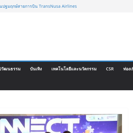
วบินปฐมฤกษ์สายการบิน TransNusa Airlines
งเทพฯ เสริม Air Connectivity ดึงนักท่องเที่ยว
ีย เริ่มเที่ยวแรกบินแรก 6 สิงหาคมนี้
อ รพ.กรุงเทพสิริโรจน์ ยกระดับสารสนเทศการ
องกัน สู่ศูนย์กลางภาคใต้ตอนบน
งความคิดเห็นประชาชน ครั้งที่ 2 โครงการ
้ม “วงเวียนใหญ่–มหาชัย” เดินหน้าพัฒนา
้อเท็จจริงและการมีส่วนร่วม
ญี่ปุ่น พร้อมสนับสนุนนักมวยชาวไทย “เสี่ย
็กซ์ เว็บรับรองสถิติมวย หลัง บล็อกเล็ก ผิด
ปวัฒนธรรม
บันเทิง
เทคโนโลยีและนวัตกรรม
CSR
ท่องเ
าด Corporate Travel ดึงเอเย่นต์กว่า 52
างท่องเที่ยว Corporate ยกระดับภาคตะวันออก
งคุณภาพ