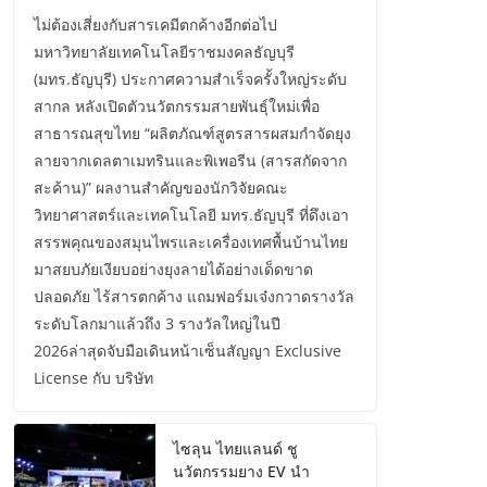
ไม่ต้องเสี่ยงกับสารเคมีตกค้างอีกต่อไป
มหาวิทยาลัยเทคโนโลยีราชมงคลธัญบุรี
(มทร.ธัญบุรี) ประกาศความสำเร็จครั้งใหญ่ระดับ
สากล หลังเปิดตัวนวัตกรรมสายพันธุ์ใหม่เพื่อ
สาธารณสุขไทย “ผลิตภัณฑ์สูตรสารผสมกำจัดยุง
ลายจากเดลตาเมทรินและพิเพอรีน (สารสกัดจาก
สะค้าน)” ผลงานสำคัญของนักวิจัยคณะ
วิทยาศาสตร์และเทคโนโลยี มทร.ธัญบุรี ที่ดึงเอา
สรรพคุณของสมุนไพรและเครื่องเทศพื้นบ้านไทย
มาสยบภัยเงียบอย่างยุงลายได้อย่างเด็ดขาด
ปลอดภัย ไร้สารตกค้าง แถมฟอร์มเจ๋งกวาดรางวัล
ระดับโลกมาแล้วถึง 3 รางวัลใหญ่ในปี
2026ล่าสุดจับมือเดินหน้าเซ็นสัญญา Exclusive
License กับ บริษัท
ไซลุน ไทยแลนด์ ชู
นวัตกรรมยาง EV นำ