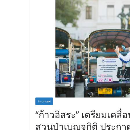
ในประเทศ
“ก้าวอิสระ” เตรียมเคลื่
สวนป่าเบญจกิติ ประกา