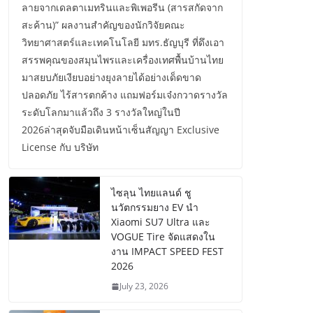
ลายจากเดลตาเมทรินและพิเพอรีน (สารสกัดจาก
สะค้าน)” ผลงานสำคัญของนักวิจัยคณะ
วิทยาศาสตร์และเทคโนโลยี มทร.ธัญบุรี ที่ดึงเอา
สรรพคุณของสมุนไพรและเครื่องเทศพื้นบ้านไทย
มาสยบภัยเงียบอย่างยุงลายได้อย่างเด็ดขาด
ปลอดภัย ไร้สารตกค้าง แถมฟอร์มเจ๋งกวาดรางวัล
ระดับโลกมาแล้วถึง 3 รางวัลใหญ่ในปี
2026ล่าสุดจับมือเดินหน้าเซ็นสัญญา Exclusive
License กับ บริษัท
ไซลุน ไทยแลนด์ ชู
นวัตกรรมยาง EV นำ
Xiaomi SU7 Ultra และ
VOGUE Tire จัดแสดงใน
งาน IMPACT SPEED FEST
2026
July 23, 2026