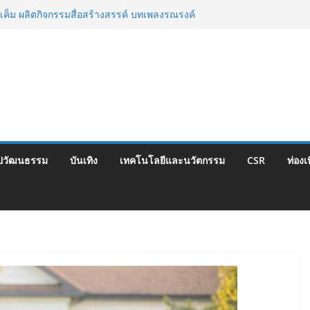
เค็ม ผลิตกิจกรรมสื่อสร้างสรรค์ บทเพลงรณรงค์
่อเพลง “ด้วยความห่วงไต”
กรรม CSR เพื่อสาธารณะประโยชน์ ในพื้นที่
ตำรวจตระเวนชายแดนนเรศวรป่าละอู
ษา สนท. – ผู้บริหาร บจก.ฐาปนินทร์ ผู้สร้างป้าย
 จัดบวงสรวงใหญ่พระสยามเทวาธิราช ย้ำความ
30 ปี
 ยุคบุกเบิก “วัดสุทธิฯ”รวมพลงาน “สิงห์สะพาน
ี้
ตสูชนะขาดนั่งบอร์ดการกีฬาเป็นสมัยที่สอง
ปวัฒนธรรม
บันเทิง
เทคโนโลยีและนวัตกรรม
CSR
ท่องเ