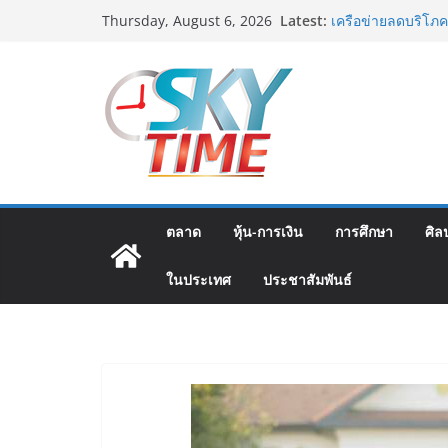
Skip
Latest:
เครือข่ายลดบริโภค
Thursday, August 6, 2026
to
เครือข่ายลดเค็ม ชื
สมาคมตำรวจ จัดกิจ
content
ป่าละอู โรงเรียน
“ขจรศักดิ์” ที่ปรึก
สมาคมยุคเริ่มแรก
ผูกพันยาวนานกว่า 
อดีตแข้งดังทีมชาติ
ปลา” คืนถิ่น 8 ส.ค.น
“นายกแก้ว”จากยูยิ
ตลาด
หุ้น-การเงิน
การศึกษา
ศิล
ในประเทศ
ประชาสัมพันธ์