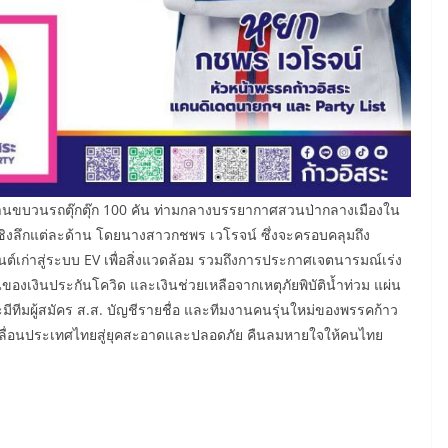
นขบวนรถตุ๊กตุ๊ก 100 คัน ท่ามกลางบรรยากาศสวนป่ากลางเมืองใน
ิงลึกแต่ละด้าน โดยนางสาวกชพร เวโรจน์ ซึ่งจะครอบคลุมถึง
์เก่าสู่ระบบ EV เพื่อสิ่งแวดล้อม รวมถึงการประกาศเจตนารมณ์เร่ง
นของเงินประกันโควิด และเงินช่วยเหลือจากเหตุภัยพิบัติน้ำท่วม แผ่น
มีทีมผู้สมัคร ส.ส. บัญชีรายชื่อ และทีมงานคนรุ่นใหม่ของพรรคก้าว
ับเคลื่อนประเทศไทยสู่ยุคสะอาดและปลอดภัย คืนลมหายใจให้คนไทย