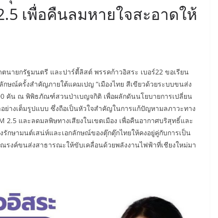
 2.5 เพื่อคืนลมหายใจสะอาดให้
นายกรัฐมนตรี และปาร์ตี้ลิสต์ พรรคก้าวอิสระ เบอร์22 ขอเรียน
ลักษณ์ครั้งสำคัญภายใต้แคมเปญ “เมืองไทย สีเขียวด้วยระบบขนส่ง
100 คัน ณ พิพิธภัณฑ์สวนป่าเบญจกิติ เพื่อผลักดันนโยบายการเปลี่ยน
ย่างเต็มรูปแบบ ซึ่งถือเป็นหัวใจสำคัญในการแก้ปัญหามลภาวะทาง
PM 2.5 และลดมลพิษทางเสียงในเขตเมือง เพื่อคืนอากาศบริสุทธิ์และ
รักษามนต์เสน่ห์และเอกลักษณ์ของตุ๊กตุ๊กไทยให้คงอยู่คู่กับการเป็น
ณรงค์ขนส่งสาธารณะให้ขับเคลื่อนด้วยพลังงานไฟฟ้าที่เชียงใหม่มา