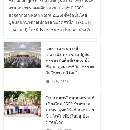
พร้อมคณะผู้บริหารและแขกผู้มีเกียรติ เข้าร่วมพิธี
งานแห่ราชรถองค์จักกานาถ ประจำปี 2569
(Jagannath Rath Yatra 2026) ซึ่งจัดขึ้นโดย
มูลนิธินานาชาติเพื่อคริชณะจิตสำนึก (ISKCON
Thailand) โดยมีประชาชนชาวไทย ชาวอินเดีย
หอธรรมพระบารมี
จ.ฉะเชิงเทรา ชวนปฏิบัติ
ธรรม เปิดพื้นที่เรียนรู้เพื่อ
พัฒนาคุณภาพชีวิต “ธรรมะ
ไม่ใช่การหนีโลก”
July 6, 2026
“หยก กชพร” หนุนสงกรานต์
เชียงใหม่ 2569 ร่วมขบวน
แห่พระพุทธสิหิงค์ ฉลอง 730
ปี ผลักดันเชียงใหม่สู่เมือง
มรดกโลก