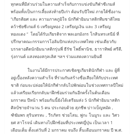
ทุกคนที่มีส่วนร่วมในความสำเร็จกับการแข่งขันกีฬาซีเกมส์
พร้อมทั้งเป็นการเลี้ยงส่งท้ายปีเก่า ต้อนรับปีใหม่ ภายใต้ชื่องาน
“เกียรติยศ และ ความภาคภูมิใจ นักกีฬายิมนาสติกทีมชาติไทย
คว้าชัยซีเกมส์ 6 เหรียญทอง 2 เหรียญเงิน และ 3 เหรียญ
ทองแดง “ โดยได้รับเกียรติจาก พลเอกมังกร โกสินทรเสนีย์ ที่
ปรึกษาคณะกรรมการโอลิมปิกแห่งประเทศไทย เช่นเดียวกับ
บรรดาอดีตนักยิมนาสติกรุ่นพี่ ธีรัช โพธิ์พานิช, ธาราทิพย์ ศรีดี,
รุ่งกานต์ แสงทองสกุลเลิศ ฯลฯ ร่วมแสดงความยินดี
ในงานได้มีการประกาศเชิดชูเกียรตินักกีฬา และ ผู้ที่
อยู่เบื้องหลังความสำเร็จ ที่ร่วมกันสร้างชื่อเสียงให้กับประเทศ
ชาติ ก่อนจะปล่อยให้นักกีฬากลับไปพักผ่อนในช่วงเทศกาลปีใหม่
แล้วเตรียมเรียกกลับมาฝึกซ้อมร่วมกันอีกครั้งในต้นเดือน
มกราคม ปีหน้า พร้อมกันนี้ยังได้เตรียมส่ง 5 นักกีฬายิมนาสติก
ศิลป์ชายจำนวน 5 คน ประกอบด้วย สุภชีพ บ่าวเบ็ญหมัด ,
ฑิฆัมพร สุรินทรทะ , วีรภัทร ช่วยโสม, ฟูกะ โนมูระ และ วิศว
ยศ สาโรจน์ เดินทางไปฝึกซ้อมที่ประเทศญี่ปุ่น เป็นเวลา 1
เดือนเต็ม ตั้งแต่วันที่ 2 มกราคม จนถึง สิ้นเดือนมกราคม ปี พ.ศ.