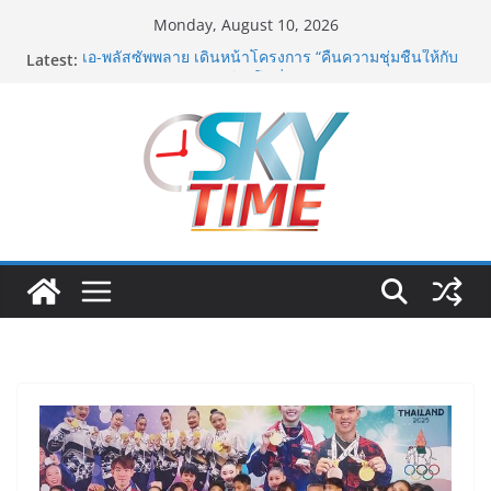
Skip
Monday, August 10, 2026
to
Latest:
เอ-พลัสซัพพลาย เดินหน้าโครงการ “คืนความชุ่มชื้นให้กับ
content
ผิว” มอบเอบอนเน่ เดอร์มาโลชั่นยูเรียเข้มข้นแก่ กทม. ส่ง
ต่อพลังความห่วงใยสู่ผู้สูงอายุและกลุ่มเปราะบางที่ประสบ
ภัยทั่วทุกพื้นที่
รฟท. เปิดเวทีรับฟังความคิดเห็นประชาชน ครั้งที่ 2
โครงการรถไฟฟ้าสายสีแดงเข้ม “วงเวียนใหญ่–มหาชัย”
เดินหน้าพัฒนาโครงการบนพื้นฐานข้อเท็จจริงและการมี
ส่วนร่วม
“เอกนิติ” เตือนบริษัทมหาชนที่ค้างชำระค่าบริการวิชาชีพ
ต้องเปิดเผยข้อมูลทางบัญชีอย่างถูกต้อง ระวังการนำส่งงบ
การเงินต่อ ก.ล.ต. โดยไม่แสดงภาระหนี้ตามข้อเท็จจริง
อาจเข้าข่ายรายงานข้อมูลอันเป็นเท็จ
พิตบลู ศิษย์ทรายทอง กำปั้นดาวรุ่งวัย 15 ปีตัวแทน
จ.พะเยาควงกำปั้นชนะน็อค ณัฐพัฒน์ ทองไสล กำปั้นรุ่นพี่
วัย 19 ปีตัวแทน จ.สมุทรสาคร ผ่านเข้ารอบ 8 คนสุดท้าย
มวยรอบโกลบอลเฮ้าส์ สู่บัลลังก์โลก 108 ปอนด์ในศึก
มวยไทย SUPER CHAMP
ภารกิจตำรวจจราจรโครงการพระราชดำริ นำส่งอวัยวะ
หัวใจ ดวงที่ 184 สำเร็จลุล่วง ณ รพ.ศิริราช