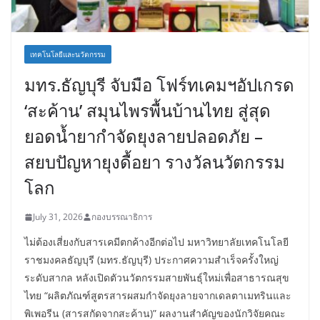
เทคโนโลยีและนวัตกรรม
มทร.ธัญบุรี จับมือ โฟร์ทเคมฯอัปเกรด
‘สะค้าน’ สมุนไพรพื้นบ้านไทย สู่สุด
ยอดน้ำยากำจัดยุงลายปลอดภัย –
สยบปัญหายุงดื้อยา รางวัลนวัตกรรม
โลก
July 31, 2026
กองบรรณาธิการ
ไม่ต้องเสี่ยงกับสารเคมีตกค้างอีกต่อไป มหาวิทยาลัยเทคโนโลยี
ราชมงคลธัญบุรี (มทร.ธัญบุรี) ประกาศความสำเร็จครั้งใหญ่
ระดับสากล หลังเปิดตัวนวัตกรรมสายพันธุ์ใหม่เพื่อสาธารณสุข
ไทย “ผลิตภัณฑ์สูตรสารผสมกำจัดยุงลายจากเดลตาเมทรินและ
พิเพอรีน (สารสกัดจากสะค้าน)” ผลงานสำคัญของนักวิจัยคณะ