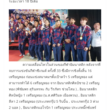
ระยะเวลา 18 ปีเต็ม
ความเคลื่อนไหวในส่วนของกีฬายิมนาสติก หลังจากที่
จบการแข่งขันกีฬาซีเกมส์ ครั้งที่ 33 ซึ่งมีการชิงทั้งสิ้น 16
เหรียญทอง ก่อนแข่งสมาคมฯตั้งเป้าคว้า 5 เหรียญทอง แต่
สามารถทำได้ 6 เหรียญทอง จาก ยิมนาสติกศิลป์ชาย 2 เหรียญ
ทอง (ฑิฆัมพร สุรินทรทะ กับ วีรภัทร ช่วยโสม ) , ยิมนาสสติก
ศิลป์หญิง 1 เหรียญทอง (น.ส.ศศิวิมล เมืองพวน) , ยิมนาสติก
ลีลา 2 เหรียญทอง (ประเภทกรุ๊ป 5 ริบบิ้น , ประเภทกรุ๊ป 3 ห่วง
2 บอล ) , ยิมนาสติกแอโรบิก 1 เหรียญทอง ประเภทมิ๊กซ์แพร์