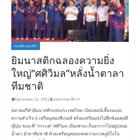
ท่องเที่ยวและกีฬา
ยิมนาสติกฉลองความยิ่ง
ใหญ่“ศศิวิมล”หลั่งน้ำตาลา
ทีมชาติ
December 22, 2025
กองบรรณาธิการ
สมาคมกีฬายิมนาสติกแห่งประเทศไทย เปิดแคมป์เลี้ยงฉลอง
ความสำเร็จ 6 เหรียญทองซีเกมส์ พร้อมเตรียมส่งไปฝึกซ้อมต่อที่
ญี่ปุ่น ขณะที่ “กระแต” ศศิวิมล เมืองพวน เก็บอาการไม่อยู่ปล่อย
น้ำตา อำลาทีมชาติ ด้วยเหรียญทองแห่งความภาคภูมิใจใน