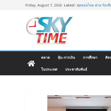
Skip
มทร.กรุงเทพ โต้ข่าวเ
Latest:
Friday, August 7, 2026
MOU–หลักสูตร–วีซ่าถู
to
บิดเบือนข้อมูล
content
ฟุตซอลไทย พ่าย รัสเซ
แชมเปี้ยนชิพ 2026
ททท. เดินหน้ารุกตลาด 
บริษัท ทดสอบเส้นทางท
สู่จุดหมายปลายทางคุ
ททท. ต้อนรับเที่ยวบิ
เส้นทางจาการ์ตา-กรุงเท
คุณภาพจากอินโดนีเซีย 
ตลาด
หุ้น-การเงิน
การศึกษา
ศิล
ม.วลัยลักษณ์ จับมือ ร
แพทย์-เวชศาสตร์ป้องก
ในประเทศ
ประชาสัมพันธ์