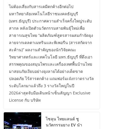
ไม่ต้องเสี่ยงกับสารเคมีตกค้างอีกต่อไป
มหาวิทยาลัยเทคโนโลยีราชมงคลธัญบุรี
(มทร.ธัญบุรี) ประกาศความสำเร็จครั้งใหญ่ระดับ
สากล หลังเปิดตัวนวัตกรรมสายพันธุ์ใหม่เพื่อ
สาธารณสุขไทย “ผลิตภัณฑ์สูตรสารผสมกำจัดยุง
ลายจากเดลตาเมทรินและพิเพอรีน (สารสกัดจาก
สะค้าน)” ผลงานสำคัญของนักวิจัยคณะ
วิทยาศาสตร์และเทคโนโลยี มทร.ธัญบุรี ที่ดึงเอา
สรรพคุณของสมุนไพรและเครื่องเทศพื้นบ้านไทย
มาสยบภัยเงียบอย่างยุงลายได้อย่างเด็ดขาด
ปลอดภัย ไร้สารตกค้าง แถมฟอร์มเจ๋งกวาดรางวัล
ระดับโลกมาแล้วถึง 3 รางวัลใหญ่ในปี
2026ล่าสุดจับมือเดินหน้าเซ็นสัญญา Exclusive
License กับ บริษัท
ไซลุน ไทยแลนด์ ชู
นวัตกรรมยาง EV นำ