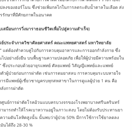
ลงของฮอร์โมน ซึ่งช่วยเพิ่มกลไกในการลดระดับน้ำตาลในเลือด ส่ง
รรักษาที่มีศักยภาพในอนาคต
บเสมือนการวิ่งมาราธอนชีวิตเพื่อไปสู่ความสำเร็จ)
ประจำภาควิชาศัลยศาสตร์ คณะแพทยศาสตร์ มหาวิทยาลัย
”
แต่ต้องทำควบคู่ไปกับการควบคุมอาหารและการออกกำลังกาย ซึ่ง
ไปอย่างยั่งยืน บนพื้นฐานความปลอดภัย เพื่อให้ผู้ป่วยมีความพร้อมใน
”
ซึ่งประกอบด้วยอายุรแพทย์ ศัลยแพทย์ วิสัญญีแพทย์และแพทย์
ัวผู้ป่วยก่อนการผ่าตัด
เช่นการดมยาสลบ การควบคุมระบบหายใจ
ารมีแพทย์ผู้เชี่ยวชาญครบทุกสหสาขาในการดูแลผู้ป่วย 1 คน คือ
หลังการผ่าตัด
์การผ่าตัดโรคอ้วนแบบครบวงจรของโรงพยาบาลศรีนครินทร์
ั้นสามารถทำให้โรคเบาหวานอยู่ในภาวะสงบ โดยไม่ต้องรับประทานยา
วามดันโลหิตสูงนั้น นั้นพบว่าผู้ป่วย 50% มีการใช้การใช้ยาลดลง
ันได้ถึง 28-30 %