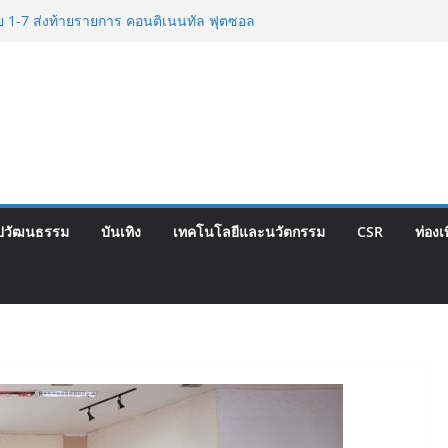
ท็จยันดำเนินงานตามธรรมาภิบาล แจงชัด
กต้องตามกฎหมาย พร้อมจ่อดำเนินคดีผู้
ีย 1-7 ส่งท้ายรายการ คอนติเนนทัล ฟุตซอล
Corporate Travel ดึงเอเย่นต์กว่า 52
่องเที่ยว Corporate ยกระดับภาคตะวันออก
ณภาพ
นปฐมฤกษ์สายการบิน TransNusa Airlines
พฯ เสริม Air Connectivity ดึงนักท่องเที่ยว
เริ่มเที่ยวแรกบินแรก 6 สิงหาคมนี้
ปวัฒนธรรม
บันเทิง
เทคโนโลยีและนวัตกรรม
CSR
ท่องเ
พ.กรุงเทพสิริโรจน์ ยกระดับสารสนเทศการ
ัน สู่ศูนย์กลางภาคใต้ตอนบน