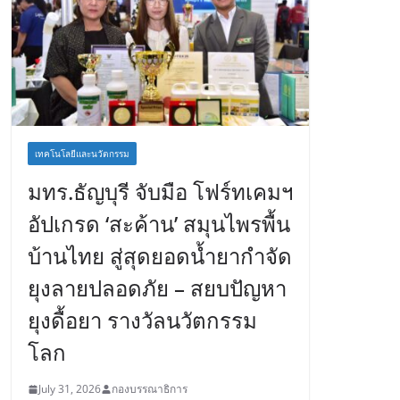
เทคโนโลยีและนวัตกรรม
มทร.ธัญบุรี จับมือ โฟร์ทเคมฯ
อัปเกรด ‘สะค้าน’ สมุนไพรพื้น
บ้านไทย สู่สุดยอดน้ำยากำจัด
ยุงลายปลอดภัย – สยบปัญหา
ยุงดื้อยา รางวัลนวัตกรรม
โลก
July 31, 2026
กองบรรณาธิการ