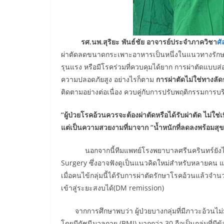
รศ.นพ.สุริยะ พันธ์ชัย อาจารย์ประจำภาควิชา
ศั
ผ่าตัดลดขนาดกระเพาะอาหารเป็นหนึ่งในแนวทางรักษาโ
รุนแรง หรือมีโรคร่วมที่ควบคุมได้ยาก การผ่าตัดแบบส่
ความปลอดภัยสูง อย่างไรก็ตาม
การผ่าตัดไม่ใช่ทางลัด
ติดตามอย่างต่อเนื่อง ควบคู่กับการปรับพฤติกรรมการบร
“ผู้ป่วยโรคอ้วนควรจะต้องผ่าตัดหรือได้รับผ่าตัด ไม่ใช
แต่เป็นความสวยงามที่มาจาก “น้ำหนักที่ลดลงพร้อมสุข
นอกจากนี้ทีมแพทย์โรงพยาบาลศรีนครินทร์ยังได้ศ
Surgery ซึ่งอาจฟังดูเป็นแนวคิดใหม่สำหรับหลายคน แต่
เมื่อคนไข้กลุ่มนี้ได้รับการผ่าตัดรักษาโรคอ้วนแล้ว
เข้าสู่ระยะสงบได้(DM remission)
จากการศึกษาพบว่า ผู้ป่วยบางกลุ่มที่มีภาวะอ้วนไม
โดยมีดัชนีมวลกาย (BMI) มากกว่า 30 ถือเป็นกลุ่มที่มีข้