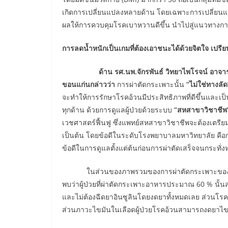
เกิดการเปลี่ยนแปลงหลายด้าน โดยเฉพาะการเปลี่ยนแป
ผลให้การควบคุมโรคเบาหวานดีขึ้น นำไปสู่แนวทางกา
การลดน้ำหนักเป็นเกมที่ต้องเอาชนะได้ด้วยจิตใจ เปรีย
ด้าน รศ.นพ.จักรพันธ์ วิทยาไพโรจน์ อาจารย์
ขอนแก่นกล่าวว่า
การผ่าตัดกระเพาะนั้น
“ไม่ใช่ทางลัด
จะทำให้การรักษาโรคอ้วนมีประสิทธิภาพที่ดีขึ้นและเป็น
ทุกด้าน ด้วยการดูแลผู้ป่วยด้วยระบบ
“สหสาขาวิชาชีพ
เวชศาสตร์ฟื้นฟู ซึ่งแพทย์สหสาขาวิชาชีพจะต้องเตรียมต
เป็นต้น โดยข้อดีในระดับโรงพยาบาลมหาวิทยาลัย คือก
ข้อดีในการดูแลตั้งแต่ต้นก่อนการผ่าตัดเสร็จจนกระทั่ง
ในส่วนของภาพรวมของการผ่าตัดกระเพาะของศูนย
พบว่าผู้ป่วยที่ผ่าตัดกระเพาะอาหารประมาณ 60 % น
และไม่ต้องฉีดยาอินซูลินโดยงดยาทั้งหมดเลย ส่วนโรคค
ส่วนภาวะไขมันในเลือดผู้ป่วยโรคอ้วนสามารถงดยาไขม