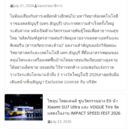
July 31, 2026
กองบรรณาธิการ
ไม่ต้องเสี่ยงกับสารเคมีตกค้างอีกต่อไป มหาวิทยาลัยเทคโนโลยี
ราชมงคลธัญบุรี (มทร.ธัญบุรี) ประกาศความสำเร็จครั้งใหญ่
ระดับสากล หลังเปิดตัวนวัตกรรมสายพันธุ์ใหม่เพื่อสาธารณสุข
ไทย “ผลิตภัณฑ์สูตรสารผสมกำจัดยุงลายจากเดลตาเมทรินและ
พิเพอรีน (สารสกัดจากสะค้าน)” ผลงานสำคัญของนักวิจัยคณะ
วิทยาศาสตร์และเทคโนโลยี มทร.ธัญบุรี ที่ดึงเอาสรรพคุณของ
สมุนไพรและเครื่องเทศพื้นบ้านไทยมาสยบภัยเงียบอย่างยุงลาย
ได้อย่างเด็ดขาด ปลอดภัย ไร้สารตกค้าง แถมฟอร์มเจ๋งกวาด
รางวัลระดับโลกมาแล้วถึง 3 รางวัลใหญ่ในปี 2026ล่าสุดจับมือ
เดินหน้าเซ็นสัญญา Exclusive License กับ บริษัท
ไซลุน ไทยแลนด์ ชูนวัตกรรมยาง EV นำ
Xiaomi SU7 Ultra และ VOGUE Tire จัด
แสดงในงาน IMPACT SPEED FEST 2026
July 23, 2026