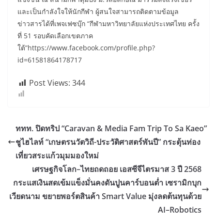
และเป็นกำลังใจให้นักกีฬา ผู้สนใจสามารถติดตามข้อมูล
ข่าวสารได้ที่เพจเฟซบุ๊ก “กีฬามหาวิทยาลัยแห่งประเทศไทย ครั้ง
ที่ 51 รอบคัดเลือกเขตภาค
ใต้”https://www.facebook.com/profile.php?
id=61581864178717
Post Views:
344
ททท. ปิดทริป “Caravan & Media Fam Trip To Sa Kaeo”
ชูไฮไลท์ “เกษตรนวัตวิถี-ประวัติศาสตร์พันปี” กระตุ้นท่อง
เที่ยวสระแก้วมุมมองใหม่
เศรษฐกิจโลก–ไทยถดถอย เอสซีจีไตรมาส 3 ปี 2568
กระแสเงินสดเข้มแข็งมั่นคงดันปูนคาร์บอนต่ำ เซรามิกบุก
เวียดนาม ขยายพอร์ตสินค้า Smart Value มุ่งลดต้นทุนด้วย
AI–Robotics