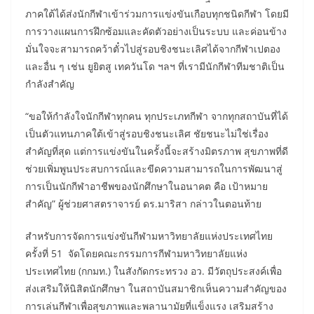
ภาคใต้ได้ส่งนักกีฬาเข้าร่วมการแข่งขันเกือบทุกชนิดกีฬา โดยมี
การวางแผนการฝึกซ้อมและคัดตัวอย่างเป็นระบบ และค่อนข้าง
มั่นใจจะสามารถคว้าตั๋วไปสู่รอบชิงชนะเลิศได้จากกีฬาเปตอง
และอื่น ๆ เช่น ยูยิตสู เทควันโด ฯลฯ ที่เรามีนักกีฬาทีมชาติเป็น
กำลังสำคัญ
“ขอให้กำลังใจนักกีฬาทุกคน ทุกประเภทกีฬา จากทุกสถาบันที่ได้
เป็นตัวแทนภาคใต้เข้าสู่รอบชิงชนะเลิศ ชัยชนะไม่ใช่เรื่อง
สำคัญที่สุด แต่การแข่งขันในครั้งนี้จะสร้างมิตรภาพ สุขภาพที่ดี
ช่วยเพิ่มพูนประสบการณ์และขีดความสามารถในการพัฒนาสู่
การเป็นนักกีฬาอาชีพของนักศึกษาในอนาคต คือ เป้าหมาย
สำคัญ” ผู้ช่วยศาสตราจารย์ ดร.มาริสา กล่าวในตอนท้าย
สำหรับการจัดการแข่งขันกีฬามหาวิทยาลัยแห่งประเทศไทย
ครั้งที่ 51 จัดโดยคณะกรรมการกีฬามหาวิทยาลัยแห่ง
ประเทศไทย (กกมท.) ในสังกัดกระทรวง อว. มีวัตถุประสงค์เพื่อ
ส่งเสริมให้นิสิตนักศึกษา ในสถาบันสมาชิกเห็นความสำคัญของ
การเล่นกีฬาเพื่อสุขภาพและพลานามัยที่แข็งแรง เสริมสร้าง