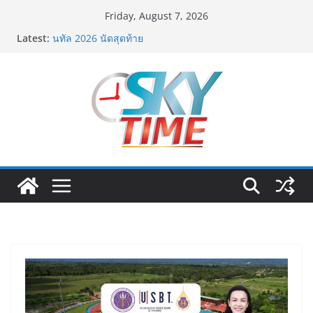
Skip
Friday, August 7, 2026
to
Latest:
ฟุตซอลไทย เสมอ เวียดนาม 3-3 ลุ้นคว้าแชมป์คอนติเน
content
นทัล 2026 นัดสุดท้าย
มูลนิธิกองทุนนิยมไทย จับมือ กระทรวงวัฒนธรรม แถลง
เปิดตัวโครงการ ประกวดอัตลักษณ์อาหารภูมิภาค “รสถิ่น
ไทย” เฟ้นหาเมนูต้นตำรับ 4 ภูมิภาค ดัน Soft Power สู่
ระดับโลก
ฟุตซอลไทย พ่าย รัสเซีย 1-7 ส่งท้ายรายการ คอนติเนนทัล
ฟุตซอล แชมเปี้ยนชิพ 2026
Guangzhou Yinghao School เผยวิสัยทัศน์การศึกษาที่
พร้อมรับอนาคต“เราไม่ได้เตรียมนักเรียนเพียงเพื่อก้าวเข้าสู่
มหาวิทยาลัยเท่านั้นแต่ยังเตรียมพวกเขาให้พร้อมเป็นผู้
กำหนดอนาคต”
สตาร์ทวันนี้ Franchise Expo Thailand & TESE 2026 วัน
ที่ 6-9 ส.ค.69 ฮอลล์ 6-8 เมืองทองธานีพบทัพธุรกิจ&แฟรน
ไชส์ ซัพพลายเออร์สินค้า เติมรายได้ช่วยเศรษฐกิจไทย ลด
ใหญ่กว่า 250 บูธ คาดเงินสะพัด 220 ลบ.