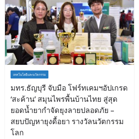
เทคโนโลยีและนวัตกรรม
มทร.ธัญบุรี จับมือ โฟร์ทเคมฯอัปเกรด
‘สะค้าน’ สมุนไพรพื้นบ้านไทย สู่สุด
ยอดน้ำยากำจัดยุงลายปลอดภัย –
สยบปัญหายุงดื้อยา รางวัลนวัตกรรม
โลก