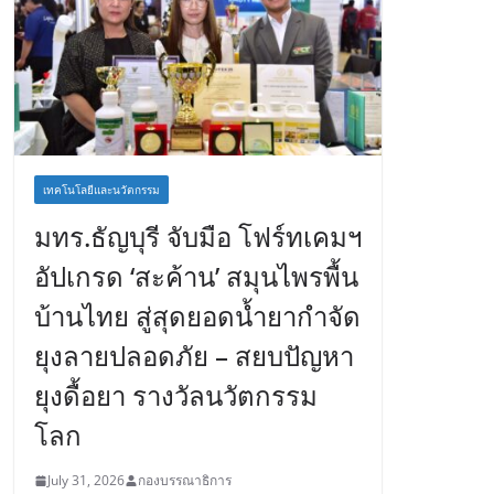
เทคโนโลยีและนวัตกรรม
มทร.ธัญบุรี จับมือ โฟร์ทเคมฯ
อัปเกรด ‘สะค้าน’ สมุนไพรพื้น
บ้านไทย สู่สุดยอดน้ำยากำจัด
ยุงลายปลอดภัย – สยบปัญหา
ยุงดื้อยา รางวัลนวัตกรรม
โลก
July 31, 2026
กองบรรณาธิการ