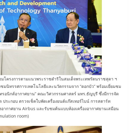
ี่ยมชมโครงการตามแนวพระราชดำริในสมเด็จพระเทพรัตนราชสุดา ฯ
้อมชมนิทรรศการเทคโนโลยีและนวัตกรรมจาก “ดอกบัว” พร้อมเยี่ยมชม
็กทรอนิกส์อากาศยาน” คณะวิศวกรรมศาสตร์ มทร.ธัญบุรี ซึ่งมีการจัด
 ประกอบ ตรวจเช็คใบพัดเครื่องยนต์แก๊สเทอร์ไบน์ การสตาร์ท
รุงอากาศยาน Airbus และรับชมต้นแบบห้องเครื่องอากาศยานเสมือน
imulation room)