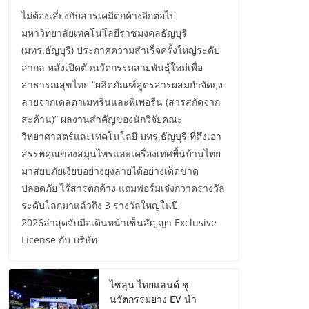
ไม่ต้องเสี่ยงกับสารเคมีตกค้างอีกต่อไป
มหาวิทยาลัยเทคโนโลยีราชมงคลธัญบุรี
(มทร.ธัญบุรี) ประกาศความสำเร็จครั้งใหญ่ระดับ
สากล หลังเปิดตัวนวัตกรรมสายพันธุ์ใหม่เพื่อ
สาธารณสุขไทย “ผลิตภัณฑ์สูตรสารผสมกำจัดยุง
ลายจากเดลตาเมทรินและพิเพอรีน (สารสกัดจาก
สะค้าน)” ผลงานสำคัญของนักวิจัยคณะ
วิทยาศาสตร์และเทคโนโลยี มทร.ธัญบุรี ที่ดึงเอา
สรรพคุณของสมุนไพรและเครื่องเทศพื้นบ้านไทย
มาสยบภัยเงียบอย่างยุงลายได้อย่างเด็ดขาด
ปลอดภัย ไร้สารตกค้าง แถมฟอร์มเจ๋งกวาดรางวัล
ระดับโลกมาแล้วถึง 3 รางวัลใหญ่ในปี
2026ล่าสุดจับมือเดินหน้าเซ็นสัญญา Exclusive
License กับ บริษัท
ไซลุน ไทยแลนด์ ชู
นวัตกรรมยาง EV นำ