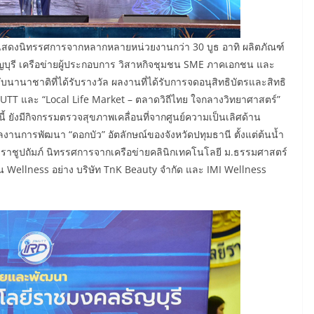
แสดงนิทรรศการจากหลากหลายหน่วยงานกว่า 30 บูธ อาทิ ผลิตภัณฑ์
ญบุรี เครือข่ายผู้ประกอบการ วิสาหกิจชุมชน SME ภาคเอกชน และ
นานาชาติที่ได้รับรางวัล ผลงานที่ได้รับการจดอนุสิทธิบัตรและสิทธิ
MUTT และ “Local Life Market – ตลาดวิถีไทย ใจกลางวิทยาศาสตร์”
้ ยังมีกิจกรรมตรวจสุขภาพเคลื่อนที่จากศูนย์ความเป็นเลิศด้าน
ารพัฒนา “ดอกบัว” อัตลักษณ์ของจังหวัดปทุมธานี ตั้งแต่ต้นน้ำ
ชูปถัมภ์ นิทรรศการจากเครือข่ายคลินิกเทคโนโลยี ม.ธรรมศาสตร์
ellness อย่าง บริษัท TnK Beauty จำกัด และ IMI Wellness