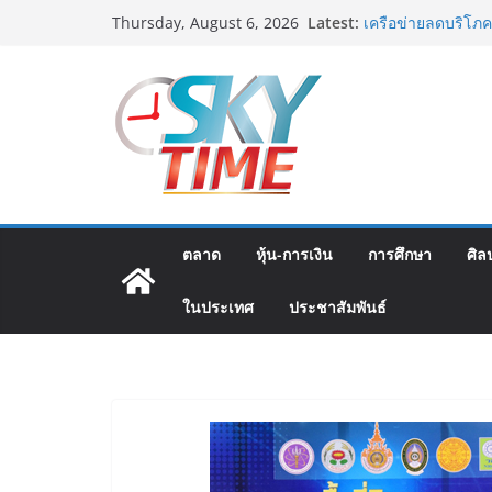
Skip
Latest:
เครือข่ายลดบริโภค
Thursday, August 6, 2026
to
เครือข่ายลดเค็ม ชื
สมาคมตำรวจ จัดกิจ
content
ป่าละอู โรงเรียน
มูลนิธิกองทุนนิยม
โครงการ ประกวดอัต
ต้นตำรับ 4 ภูมิภาค
อดีตแข้งดังทีมชาติ
ปลา” คืนถิ่น 8 ส.ค.น
“นายกแก้ว”จากยูยิ
ตลาด
หุ้น-การเงิน
การศึกษา
ศิล
ในประเทศ
ประชาสัมพันธ์