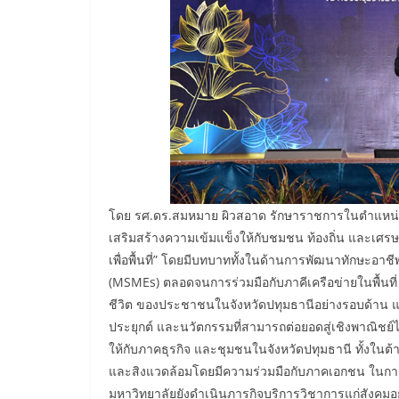
โดย รศ.ดร.สมหมาย ผิวสอาด รักษาราชการในตำแหน่งอธิ
เสริมสร้างความเข้มแข็งให้กับชมชน ท้องถิ่น และเศรษ
เพื่อพื้นที่” โดยมีบทบาททั้งในด้านการพัฒนาทักษะ
(MSMEs) ตลอดจนการร่วมมือกับภาคีเครือข่ายในพื้นท
ชีวิต ของประชาชนในจังหวัดปทุมธานีอย่างรอบด้าน แล
ประยุกต์ และนวัตกรรมที่สามารถต่อยอดสู่เชิงพาณิชย์ไ
ให้กับภาคธุรกิจ และชุมชนในจังหวัดปทุมธานี ทั้งใ
และสิงแวดล้อมโดยมีความร่วมมือกับภาคเอกชน ในการ พ
มหาวิทยาลัยยังดำเนินภารกิจบริการวิชาการแก่สังคมอ