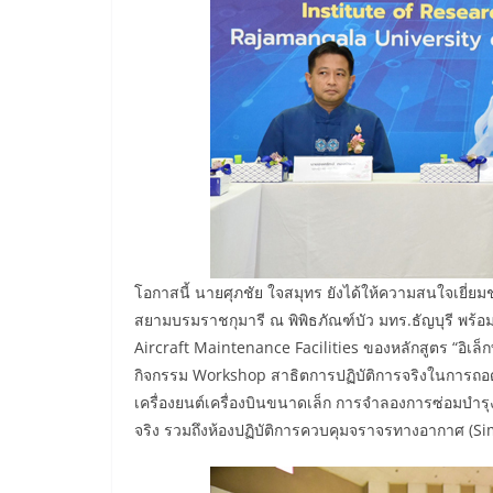
โอกาสนี้ นายศุภชัย ใจสมุทร ยังได้ให้ความสนใจเย
สยามบรมราชกุมารี ณ พิพิธภัณฑ์บัว มทร.ธัญบุรี พร
Aircraft Maintenance Facilities ของหลักสูตร “อิเล
กิจกรรม Workshop สาธิตการปฏิบัติการจริงในการถอด
เครื่องยนต์เครื่องบินขนาดเล็ก การจำลองการซ่อมบำ
จริง รวมถึงห้องปฏิบัติการควบคุมจราจรทางอากาศ (S