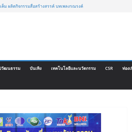
เค็ม ผลิตกิจกรรมสื่อสร้างสรรค์ บทเพลงรณรงค์
่อเพลง “ด้วยความห่วงไต”
กรรม CSR เพื่อสาธารณะประโยชน์ ในพื้นที่
ตำรวจตระเวนชายแดนนเรศวรป่าละอู
ไทย จับมือ กระทรวงวัฒนธรรม แถลงเปิดตัว
ลักษณ์อาหารภูมิภาค “รสถิ่นไทย” เฟ้นหาเมนู
 ดัน Soft Power สู่ระดับโลก
 ยุคบุกเบิก “วัดสุทธิฯ”รวมพลงาน “สิงห์สะพาน
ี้
ตสูชนะขาดนั่งบอร์ดการกีฬาเป็นสมัยที่สอง
ปวัฒนธรรม
บันเทิง
เทคโนโลยีและนวัตกรรม
CSR
ท่องเ