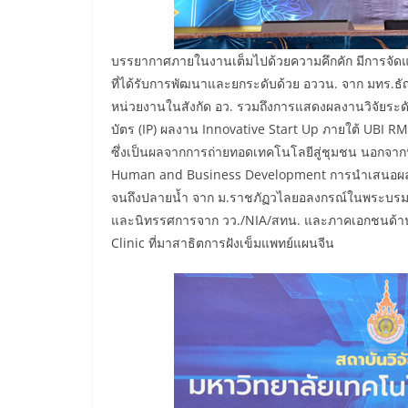
บรรยากาศภายในงานเต็มไปด้วยความคึกคัก มีการจัด
ที่ได้รับการพัฒนาและยกระดับด้วย อววน. จาก มทร.ธั
หน่วยงานในสังกัด อว. รวมถึงการแสดงผลงานวิจัยระดับ
บัตร (IP) ผลงาน Innovative Start Up ภายใต้ UBI R
ซึ่งเป็นผลจากการถ่ายทอดเทคโนโลยีสู่ชุมชน นอกจากนี
Human and Business Development การนำเสนอผลงานก
จนถึงปลายน้ำ จาก ม.ราชภัฏวไลยอลงกรณ์ในพระบรมรา
และนิทรรศการจาก วว./NIA/สทน. และภาคเอกชนด้าน W
Clinic ที่มาสาธิตการฝังเข็มแพทย์แผนจีน