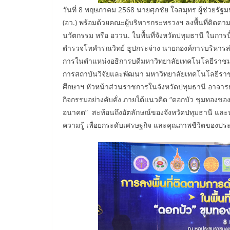
วันที่ 8 พฤษภาคม 2568 นายศุภชัย ใจสมุทร ผู้ช่วยร
(อว.) พร้อมด้วยคณะผู้บริหารกระทรวงฯ ลงพื้นที่ติดต
นวัตกรรม หรือ อววน. ในพื้นที่จังหวัดปทุมธานี ในการน
ตำรวจโทคำรณวิทย์ ธูปกระจ่าง นายกองค์การบริหารส
การในตำแหน่งอธิการบดีมหาวิทยาลัยเทคโนโลยีราชมงคล
การสถาบันวิจัยและพัฒนา มหาวิทยาลัยเทคโนโลยีราชม
ศึกษาฯ หัวหน้าส่วนราชการในจังหวัดปทุมธานี อาจารย
กิจกรรมอย่างคับคั่ง ภายใต้แนวคิด “ดอกบัว ชุมทองข
อนาคต” สะท้อนถึงอัตลักษณ์ของจังหวัดปทุมธานี แ
ความรู้ เพื่อยกระดับเศรษฐกิจ และคุณภาพชีวิตของป