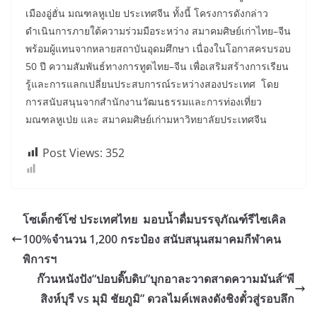
เมืองอู่ฮั่น มณฑลหูเป่ย ประเทศจีน ทั้งนี้ โครงการดังกล่าว
ดำเนินการภายใต้ความร่วมมือระหว่าง สมาคมศิษย์เก่าไทย–จีน
พร้อมผู้แทนจากหลายสถาบันอุดมศึกษา เนื่องในโอกาสครบรอบ
50 ปี ความสัมพันธ์ทางการทูตไทย–จีน เพื่อเสริมสร้างการเรียน
รู้และการแลกเปลี่ยนประสบการณ์ระหว่างสองประเทศ โดย
การสนับสนุนจากสำนักงานวัฒนธรรมและการท่องเที่ยว
มณฑลหูเป่ย และ สมาคมศิษย์เก่ามหาวิทยาลัยประเทศจีน
Post Views:
352
โซเด็กซ์โซ่ ประเทศไทย มอบน้ำดื่มบรรจุภัณฑ์รีไซเคิล
100%จำนวน 1,200 กระป๋อง สนับสนุนสมาคมกีฬาคน
พิการฯ
ก๊วนหนังปัง“ปอบดิ๊บดิบ”บุกอาละวาดสาดความมันส์“พี
สิงห์บุรี vs มุมิ ชัยภูมิ” ดวลไมค์เพลงดังชิงตั๋วสู่รอบลึก