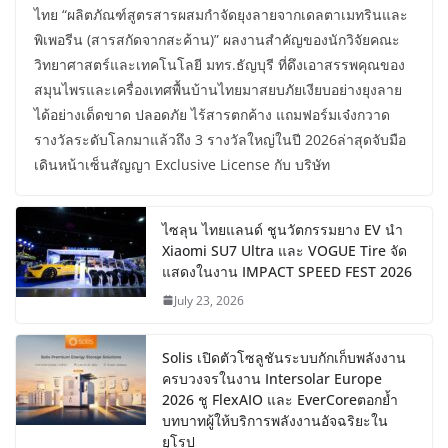
ไทย “ผลิตภัณฑ์สูตรสารผสมกำจัดยุงลายจากเดลตาเมทรินและ
พิเพอรีน (สารสกัดจากสะค้าน)” ผลงานสำคัญของนักวิจัยคณะ
วิทยาศาสตร์และเทคโนโลยี มทร.ธัญบุรี ที่ดึงเอาสรรพคุณของ
สมุนไพรและเครื่องเทศพื้นบ้านไทยมาสยบภัยเงียบอย่างยุงลาย
ได้อย่างเด็ดขาด ปลอดภัย ไร้สารตกค้าง แถมฟอร์มเจ๋งกวาด
รางวัลระดับโลกมาแล้วถึง 3 รางวัลใหญ่ในปี 2026ล่าสุดจับมือ
เดินหน้าเซ็นสัญญา Exclusive License กับ บริษัท
ไซลุน ไทยแลนด์ ชูนวัตกรรมยาง EV นำ
Xiaomi SU7 Ultra และ VOGUE Tire จัด
แสดงในงาน IMPACT SPEED FEST 2026
July 23, 2026
Solis เปิดตัวโซลูชันระบบกักเก็บพลังงาน
ครบวงจรในงาน Intersolar Europe
2026 ชู FlexAIO และ EverCoreตอกย้ำ
บทบาทผู้ให้บริการพลังงานอัจฉริยะใน
ยุโรป