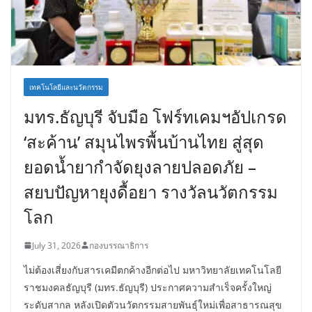
เทคโนโลยีและนวัตกรรม
มทร.ธัญบุรี จับมือ โฟร์ทเคมฯอัปเกรด
‘สะค้าน’ สมุนไพรพื้นบ้านไทย สู่สุด
ยอดน้ำยากำจัดยุงลายปลอดภัย –
สยบปัญหายุงดื้อยา รางวัลนวัตกรรม
โลก
July 31, 2026
กองบรรณาธิการ
ไม่ต้องเสี่ยงกับสารเคมีตกค้างอีกต่อไป มหาวิทยาลัยเทคโนโลยี
ราชมงคลธัญบุรี (มทร.ธัญบุรี) ประกาศความสำเร็จครั้งใหญ่
ระดับสากล หลังเปิดตัวนวัตกรรมสายพันธุ์ใหม่เพื่อสาธารณสุข