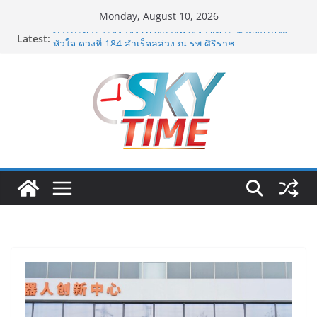
Skip
Monday, August 10, 2026
to
Latest:
ภารกิจตำรวจจราจรโครงการพระราชดำริ นำส่งอวัยวะ
content
หัวใจ ดวงที่ 184 สำเร็จลุล่วง ณ รพ.ศิริราช
เอ-พลัสซัพพลาย เดินหน้าโครงการ “คืนความชุ่มชื้นให้กับ
ผิว” มอบเอบอนเน่ เดอร์มาโลชั่นยูเรียเข้มข้นแก่ กทม. ส่ง
ต่อพลังความห่วงใยสู่ผู้สูงอายุและกลุ่มเปราะบางที่ประสบ
ภัยทั่วทุกพื้นที่
ททท. ภูมิภาคภาคตะวันออก ชูความสำเร็จ “Agent Fam
Trip: Give & Go East” ปลื้มผู้ประกอบการตอบรับเยี่ยม
พร้อมต่อยอดขายแพ็กเกจ Corporate กระตุ้นเศรษฐกิจ
“เอกนิติ” เตือนบริษัทมหาชนที่ค้างชำระค่าบริการวิชาชีพ
ต้องเปิดเผยข้อมูลทางบัญชีอย่างถูกต้อง ระวังการนำส่งงบ
การเงินต่อ ก.ล.ต. โดยไม่แสดงภาระหนี้ตามข้อเท็จจริง
อาจเข้าข่ายรายงานข้อมูลอันเป็นเท็จ
พิตบลู ศิษย์ทรายทอง กำปั้นดาวรุ่งวัย 15 ปีตัวแทน
จ.พะเยาควงกำปั้นชนะน็อค ณัฐพัฒน์ ทองไสล กำปั้นรุ่นพี่
วัย 19 ปีตัวแทน จ.สมุทรสาคร ผ่านเข้ารอบ 8 คนสุดท้าย
มวยรอบโกลบอลเฮ้าส์ สู่บัลลังก์โลก 108 ปอนด์ในศึก
มวยไทย SUPER CHAMP